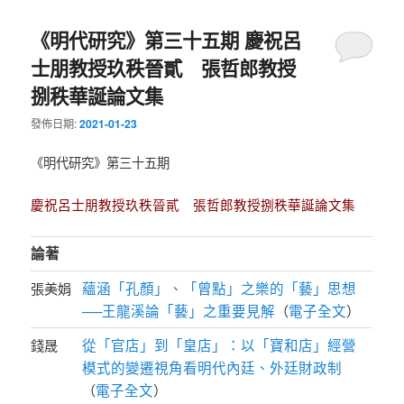
《明代研究》第三十五期 慶祝呂
士朋教授玖秩晉貳 張哲郎教授
捌秩華誕論文集
發佈日期:
2021-01-23
《明代研究》第三十五期
慶祝呂士朋教授玖秩晉貳 張哲郎教授捌秩華誕論文集
論著
蘊涵「孔顏」、「曾點」之樂的「藝」思想
張美娟
──王龍溪論「藝」之重要見解
電子全文
（
）
從「官店」到「皇店」：以「寶和店」經營
錢晟
模式的變遷視角看明代內廷、外廷財政制
電子全文
（
）