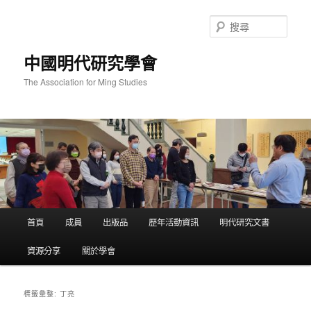
跳
跳
至
至
搜
主
輔
尋
要
助
中國明代研究學會
內
內
容
容
The Association for Ming Studies
主
首頁
成員
出版品
歷年活動資訊
明代研究文書
要
選
資源分享
關於學會
單
丁亮
標籤彙整: