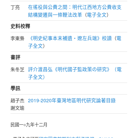
在徭役與公費之間：明代江西地方公費收支
丁亮
結構變遷與一條鞭法改革
電子全文
（
）
史料校釋
《明史紀事本末補遺‧遼左兵端》校讀
電
李東梟
（
子全文
）
書評
評介渡昌弘《明代國子監政策の研究》（電
朱冬芝
子全文）
學訊
2019-2020年臺灣地區明代研究論著目錄
趙子杰
謝文瑜
民國一○九年十二月