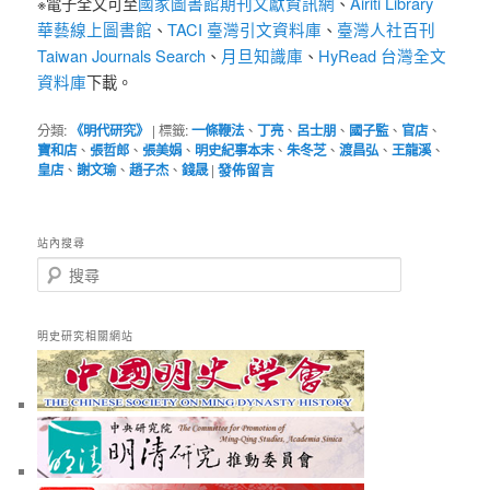
國家圖書館期刊文獻資訊網
Airiti Library
※電子全文可至
、
華藝線上圖書館
TACI 臺灣引文資料庫
臺灣人社百刊
、
、
Taiwan Journals Search
月旦知識庫
HyRead 台灣全文
、
、
資料庫
下載。
分類:
《明代研究》
|
標籤:
一條鞭法
、
丁亮
、
呂士朋
、
國子監
、
官店
、
寶和店
、
張哲郎
、
張美娟
、
明史紀事本末
、
朱冬芝
、
渡昌弘
、
王龍溪
、
皇店
、
謝文瑜
、
趙子杰
、
錢晟
|
發佈留言
站內搜尋
搜
尋
明史研究相關網站