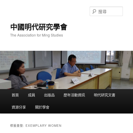
跳
跳
至
至
搜
主
輔
尋
要
助
中國明代研究學會
內
內
容
容
The Association for Ming Studies
主
首頁
成員
出版品
歷年活動資訊
明代研究文書
要
選
資源分享
關於學會
單
EXEMPLARY WOMEN
標籤彙整: