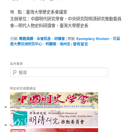
地 點：臺灣大學歷史系會議室
主辦單位：中國明代研究學會、中央研究院明清研究推動委員
會—
明代人物史料研讀會、臺灣大學歷史系
分類:
專題演講
、
本會訊息
、
研讀會
|
標籤:
Exemplary Women
、
匹茲
堡大學亞洲研究中心
、
柯麗德
、
海州志
|
發佈留言
站內搜尋
搜
尋
明史研究相關網站