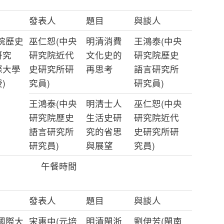
發表人
題目
與談人
院歷史
巫仁恕(中央
明清消費
王鴻泰(中央
研究
研究院近代
文化史的
研究院歷史
際大學
史研究所研
再思考
語言研究所
)
究員)
研究員)
王鴻泰(中央
明清士人
巫仁恕(中央
研究院歷史
生活史研
研究院近代
語言研究所
究的省思
史研究所研
研究員)
與展望
究員)
午餐時間
發表人
題目
與談人
國際大
宋惠中(元培
明清閩浙
劉伊芳(閩南