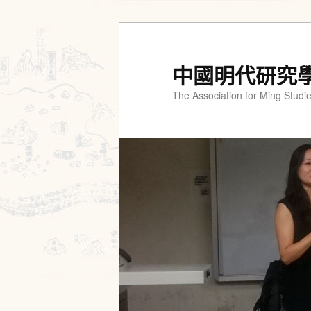
跳
跳
至
至
主
輔
中國明代研究
要
助
The Association for Ming Studi
內
內
容
容