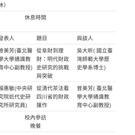
休）
休息時間
發表人
題目
與談人
曾美芳(臺北醫
從阜財到理
吳大昕( 國立臺
學大學通識教
財：明代財政
灣師範大學歷
育中心副教授)
史研究的挑戰
史學系博士)
與突破
賴惠敏(中央研
從清代茶法看
曾美芳( 臺北醫
究院近代史研
四川省的財政
學大學通識教
究所研究員)
運作
育中心副教授)
校內參訪
晚餐