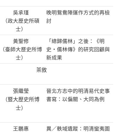
吳承瑾
晚明鴛鴦陣運作方式的再檢
（政大歷史所碩
討
士）
黃聖修
「總歸儒林」之後：《明
（臺師大歷史所博
史‧儒林傳》的研究回顧與
士）
新成果
茶敘
張繼瑩
晉北方志中的明清易代史事
（暨大歷史所博
書寫：以偏關、大同為例
士）
王鵬惠
異／軼域遺蹤：明清蠻夷圖