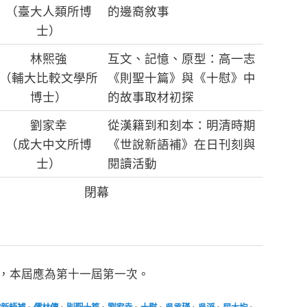
（臺大人類所博
的邊裔敘事
士）
林熙強
互文、記憶、原型：高一志
（輔大比較文學所
《則聖十篇》與《十慰》中
博士）
的故事取材初探
劉家幸
從漢籍到和刻本：明清時期
（成大中文所博
《世說新語補》在日刊刻與
士）
閱讀活動
閉幕
屆，本屆應為第十一屆第一次。
說新語補
、
儒林傳
、
則聖十篇
、
劉家幸
、
十慰
、
吳承瑾
、
吳滔
、
屈大均
、