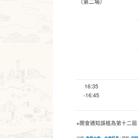
（第二場）
16:35
-16:45
※開會通知誤植為第十二
分類:
會員大會
、
本會訊息
|
標籤:
世