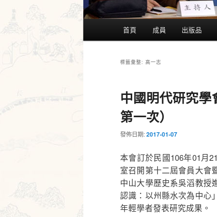
主
首頁
成員
出版品
要
選
單
高一志
標籤彙整:
中國明代研究學會
第一次）
發佈日期:
2017-01-07
本會訂於民國106年01
室召開第十二屆會員大會
中山大學歷史系吳滔教授
認識：以州縣水次為中心
年輕學者發表研究成果。