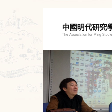
跳
跳
至
至
主
輔
中國明代研究
要
助
The Association for Ming Studi
內
內
容
容