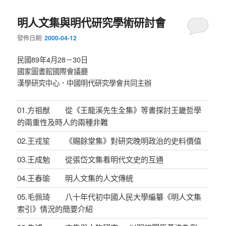
明人文集與明代研究學術研討會
發佈日期:
2000-04-12
民國89年4月28－30日
國家圖書館國際會議廳
漢學研究中心．中國明代研究學會共同主辦
01.方祖猷 從《王龍溪先生全集》等書探討王畿哲學
的兩重性及時人的兩種非難
02.王戎笙 《賜餘堂集》對研究晚明政治的史料價值
03.王成勉 從張岱文集看明代文史的互通
04.王春瑜 明人文集的人文傳統
05.毛佩琦 八十年代初中國人民大學編纂《明人文集
索引》情況的簡要介紹