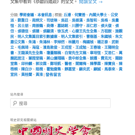
閱讀全文
→
文集中看到《恭獻四箴疏》的全文。
分類:
學術會議
、
本會訊息
|
標籤:
丘濬
、
何寶善
、
內閣大學士
、
公安
派
、
劉重日
、
南炳文
、
司徒琳
、
吳廷
、
吳振漢
、
吳智和
、
吳格
、
吳量
愷
、
呂士朋
、
周振鶴
、
商傳
、
墓誌銘
、
川勝守
、
巫仁恕
、
張大復
、
張
岱
、
張德信
、
張璉
、
張顯清
、
徐玉虎
、
心齋王先生全集
、
方祖猷
、
施觀
民
、
明人文集篇目索引數據庫
、
明人文集索引
、
曹樹基
、
朱國楨
、
朱文
肅公文集
、
朱鴻
、
朱鴻林
、
李焯然
、
林麗月
、
梅國楨
、
楊正泰
、
武新
立
、
毛佩琦
、
海寇
、
濱島敦俊
、
王戎笙
、
王成勉
、
王春瑜
、
王陽明全
書
、
王龍溪先生全集
、
瓊臺類稿
、
白耷先生文稿
、
章培恆
、
艾思仁
、
萬
曆起居注
、
蒹葭堂稿
、
蔣山傭殘稿
、
袁中郎全集
、
談遷
、
費克光
、
賜餘
堂集
、
邱仲麟
、
郭汝霖
、
鄭培凱
、
醫者
、
閻爾梅
、
陳學霖
、
陳寶良
、
陳
梧桐
、
陳白沙
、
陸楫
、
霍勉齋集
、
靜嘉堂
、
顧炎武
、
顧誠
、
馬泰來
、
黃
宣民
、
黃桂蘭
、
黃淮
|
發佈留言
站內搜尋
搜
尋
明史研究相關網站