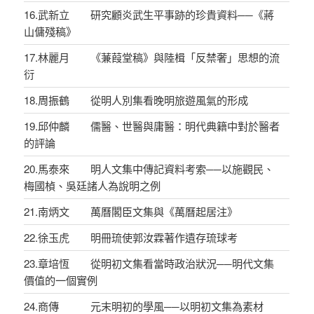
16.武新立 研究顧炎武生平事跡的珍貴資料──《蔣
山傭殘稿》
17.林麗月 《蒹葭堂稿》與陸楫「反禁奢」思想的流
衍
18.周振鶴 從明人別集看晚明旅遊風氣的形成
19.邱仲麟 儒醫、世醫與庸醫：明代典籍中對於醫者
的評論
20.馬泰來 明人文集中傳記資料考索──以施觀民、
梅國楨、吳廷諸人為說明之例
21.南炳文 萬曆閣臣文集與《萬曆起居注》
22.徐玉虎 明冊琉使郭汝霖著作遺存琉球考
23.章培恆 從明初文集看當時政治狀況──明代文集
價值的一個實例
24.商傳 元末明初的學風──以明初文集為素材