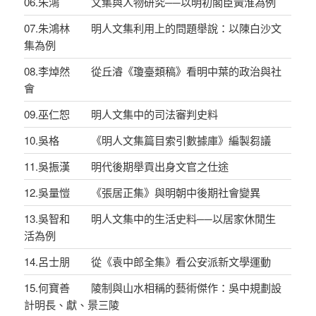
06.朱鴻 文集與人物研究──以明初閣臣黃淮為例
07.朱鴻林 明人文集利用上的問題舉說：以陳白沙文
集為例
08.李焯然 從丘濬《瓊臺類稿》看明中葉的政治與社
會
09.巫仁恕 明人文集中的司法審判史料
10.吳格 《明人文集篇目索引數據庫》編製芻議
11.吳振漢 明代後期舉貢出身文官之仕途
12.吳量愷 《張居正集》與明朝中後期社會變異
13.吳智和 明人文集中的生活史料──以居家休閒生
活為例
14.呂士朋 從《袁中郎全集》看公安派新文學運動
15.何寶善 陵制與山水相稱的藝術傑作：吳中規劃設
計明長、獻、景三陵