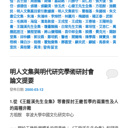
愷
、
呂士朋
、
周振鶴
、
商傳
、
墓誌銘
、
川勝守
、
巫仁恕
、
張大復
、
張
岱
、
張德信
、
張璉
、
張顯清
、
徐玉虎
、
心齋王先生全集
、
方祖猷
、
施觀
民
、
明人文集篇目索引數據庫
、
明人文集索引
、
曹樹基
、
朱國楨
、
朱文
肅公文集
、
朱鴻
、
朱鴻林
、
李焯然
、
林麗月
、
梅國楨
、
楊正泰
、
武新
立
、
毛佩琦
、
海寇
、
濱島敦俊
、
王戎笙
、
王成勉
、
王春瑜
、
王陽明全
書
、
王龍溪先生全集
、
瓊臺類稿
、
白耷先生文稿
、
章培恆
、
艾思仁
、
萬
曆起居注
、
蒹葭堂稿
、
蔣山傭殘稿
、
袁中郎全集
、
談遷
、
費克光
、
賜餘
堂集
、
邱仲麟
、
郭汝霖
、
鄭培凱
、
醫者
、
閻爾梅
、
陳學霖
、
陳寶良
、
陳
梧桐
、
陳白沙
、
陸楫
、
霍勉齋集
、
靜嘉堂
、
顧炎武
、
顧誠
、
馬泰來
、
黃
宣民
、
黃桂蘭
、
黃淮
|
發佈留言
明人文集與明代研究學術研討會
論文提要
發佈日期:
2000-03-12
1.從《王龍溪先生全集》等書探討王畿哲學的兩重性及人
的兩種非難
方祖猷 寧波大學中國文化研究中心
一、關於王畿哲學體系的兩重性：《王龍溪先生全集》和錢德