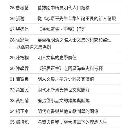
25.曹樹基 墓誌銘中所見明代人口結構
26.張璉 從《心齋王先生全集》論王艮的新人倫觀
27.張德信 《霍勉齋集‧申稿》研究
28.張顯清 要重視明清之際人士文集的研究和整理
──以孫奇逢文集為例
29.陳梧桐 明人文集的史學價值
30.陳學霖 《張居正集》之閩廣海寇史料考釋
31.陳寶良 明人文集之學政史料及其價值
32.黃宣民 明代永新賀氏傳世文獻簡介
33.黃桂蘭 論張岱小品文的雅趣與諧趣
34.楊正泰 明代商書與其他文獻圖籍的關係
35.鄭培凱 名賢與自我：張大復筆下的理想人生