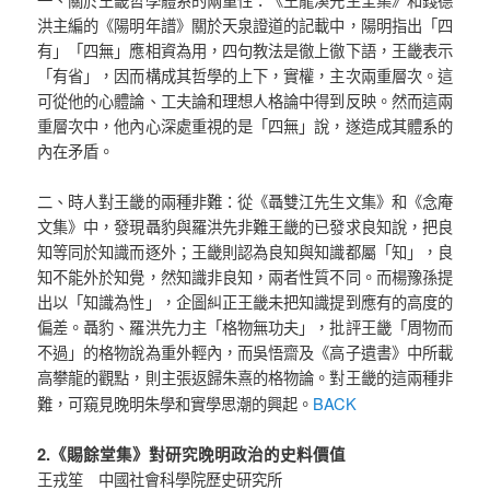
洪主編的《陽明年譜》關於天泉證道的記載中，陽明指出「四
有」「四無」應相資為用，四句教法是徹上徹下語，王畿表示
「有省」，因而構成其哲學的上下，實權，主次兩重層次。這
可從他的心體論、工夫論和理想人格論中得到反映。然而這兩
重層次中，他內心深處重視的是「四無」說，遂造成其體系的
內在矛盾。
二、時人對王畿的兩種非難：從《聶雙江先生文集》和《念庵
文集》中，發現聶豹與羅洪先非難王畿的已發求良知說，把良
知等同於知識而逐外；王畿則認為良知與知識都屬「知」，良
知不能外於知覺，然知識非良知，兩者性質不同。而楊豫孫提
出以「知識為性」，企圖糾正王畿未把知識提到應有的高度的
偏差。聶豹、羅洪先力主「格物無功夫」，批評王畿「周物而
不過」的格物說為重外輕內，而吳悟齋及《高子遺書》中所載
高攀龍的觀點，則主張返歸朱熹的格物論。對王畿的這兩種非
BACK
難，可窺見晚明朱學和實學思潮的興起。
2.《賜餘堂集》對研究晚明政治的史料價值
王戎笙 中國社會科學院歷史研究所