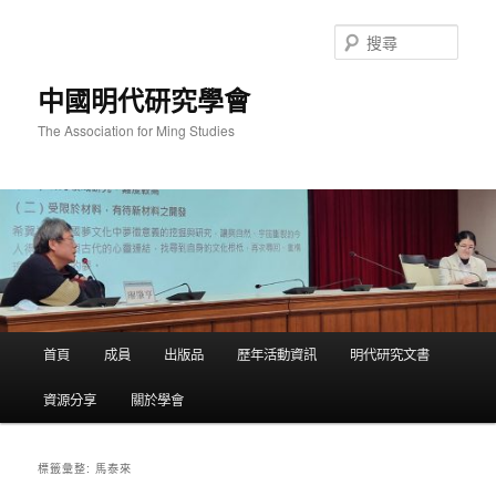
跳
跳
至
至
搜
主
輔
尋
要
助
中國明代研究學會
內
內
容
容
The Association for Ming Studies
主
首頁
成員
出版品
歷年活動資訊
明代研究文書
要
選
資源分享
關於學會
單
馬泰來
標籤彙整: