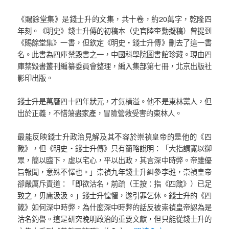
《賜餘堂集》是錢士升的文集，共十卷，約20萬字，乾隆四
年刻。《明史》錢士升傳的初稿本（史官陸奎勳擬稿）曾提到
《賜餘堂集》一書，但欽定《明史‧錢士升傳》刪去了這一書
名。此書為四庫禁毀書之一，中國科學院圖書館珍藏。現由四
庫禁毀書叢刊編纂委員會整理，編入集部第七冊，北京出版社
影印出版。
錢士升是萬曆四十四年狀元，才氣橫溢。他不是東林黨人，但
出於正義，不惜蕩盡家產，冒險營救受害的東林人。
最能反映錢士升政治見解及其不容於崇禎皇帝的是他的《四
箴》，但《明史‧錢士升傳》只有簡略說明：「大指謂寬以御
眾，簡以臨下，虛以宅心，平以出政，其言深中時弊。帝雖優
旨報聞，意殊不懌也。」崇禎九年錢士升糾參李璡，崇禎皇帝
卻嚴厲斥責道：「即欲沽名，前疏（王按：指《四箴》）已足
致之，毋庸汲汲。」錢士升惶懼，遂引罪乞休。錢士升的《四
箴》如何深中時弊，為什麼深中時弊的話反被崇禎皇帝認為是
沽名釣譽。這是研究晚明政治的重要文獻，但只能從錢士升的