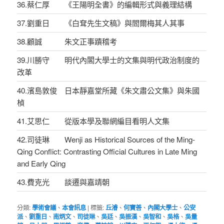
36.蔡仁厚 《王陽明全書》的編輯形式與義理結構
37.劉重日 《白耷先生文稿》與閻爾梅其人其事
38.顧誠 朱文正事蹟稽考
39.川勝守 明代內閣大學士的文集與明代政治制度的
改革
40.濱島敦俊 日本靜嘉堂所藏《朱文肅公文集》與朱國
楨
41.艾思仁 從版本學及聯網編目看明人文集
42.司徒琳 Wenji as Historical Sources of the Ming-
Qing Conflict: Contrasting Official Cultures in Late Ming
and Early Qing
43.費克光 談遷與嘉靖朝
分類:
學術會議
、
本會訊息
|
標籤:
丘濬
、
何寶善
、
內閣大學士
、
公安
派
、
劉重日
、
南炳文
、
司徒琳
、
吳廷
、
吳振漢
、
吳智和
、
吳格
、
吳量