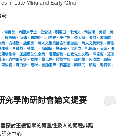
ures in Late Ming and Early Qing
靖朝
濬
、
何寶善
、
內閣大學士
、
公安派
、
劉重日
、
南炳文
、
司徒琳
、
吳廷
、
吳
朋
、
周振鶴
、
商傳
、
墓誌銘
、
川勝守
、
巫仁恕
、
張大復
、
張岱
、
張德信
、
全集
、
方祖猷
、
施觀民
、
明人文集篇目索引數據庫
、
明人文集索引
、
曹樹
朱鴻林
、
李焯然
、
林麗月
、
梅國楨
、
楊正泰
、
武新立
、
毛佩琦
、
海寇
、
濱
王陽明全書
、
王龍溪先生全集
、
瓊臺類稿
、
白耷先生文稿
、
章培恆
、
艾思
殘稿
、
袁中郎全集
、
談遷
、
費克光
、
賜餘堂集
、
邱仲麟
、
郭汝霖
、
鄭培
、
陳梧桐
、
陳白沙
、
陸楫
、
霍勉齋集
、
靜嘉堂
、
顧炎武
、
顧誠
、
馬泰來
、
研究學術研討會論文提要
等書探討王畿哲學的兩重性及人的兩種非難
化研究中心