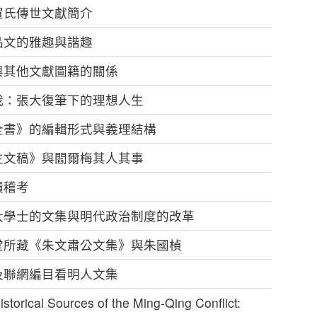
賀氏傳世文獻簡介
品文的雅趣與諧趣
與其他文獻圖籍的關係
我：張大復筆下的理想人生
全書》的編輯形式與義理結構
生文稿》與閻爾梅其人其事
蹟稽考
大學士的文集與明代政治制度的改革
嘉堂所藏《朱文肅公文集》與朱國楨
及聯網編目看明人文集
ical Sources of the Ming-Qing Conflict: