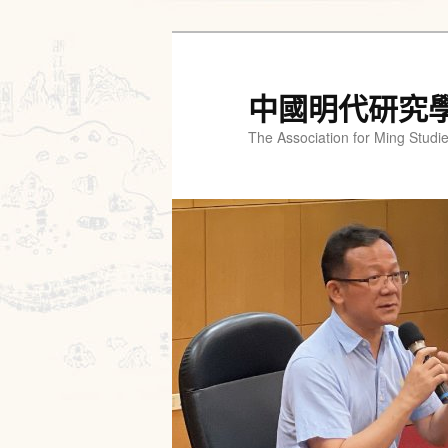
跳
跳
至
至
主
輔
中國明代研究
要
助
The Association for Ming Studi
內
內
容
容