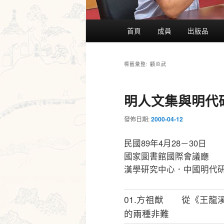
主
首頁
成員
出版品
要
選
單
顧炎武
標籤彙整:
明人文集與明代
發佈日期:
2000-04-12
民國89年4月28－30日
國家圖書館國際會議廳
漢學研究中心．中國明代
01.方祖猷 從《王龍
的兩種非難