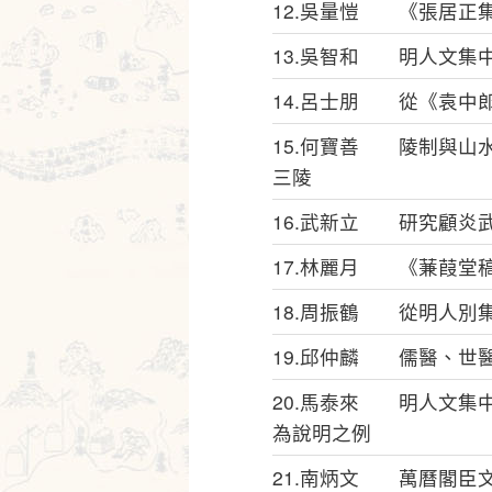
12.吳量愷 《張居正
13.吳智和 明人文集
14.呂士朋 從《袁中
15.何寶善 陵制與山
三陵
16.武新立 研究顧炎
17.林麗月 《蒹葭堂
18.周振鶴 從明人別
19.邱仲麟 儒醫、世
20.馬泰來 明人文集
為說明之例
21.南炳文 萬曆閣臣