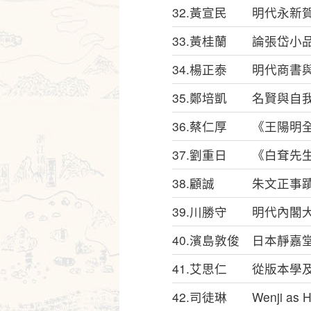
32.黃宣民 明代永新
33.黃桂蘭 論張岱小
34.楊正泰 明代商書
35.鄭培凱 名賢與自
36.蔡仁厚 《王陽明
37.劉重日 《白耷先
38.顧誠 朱文正事
39.川勝守 明代內閣
40.濱島敦俊 日本靜
41.艾思仁 從版本學
42.司徒琳 Wenji as Histor