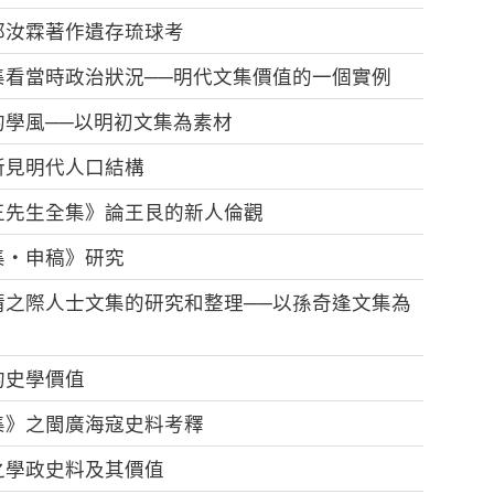
郭汝霖著作遺存琉球考
集看當時政治狀況──明代文集價值的一個實例
學風──以明初文集為素材
所見明代人口結構
王先生全集》論王艮的新人倫觀
集‧申稿》研究
清之際人士文集的研究和整理──以孫奇逢文集為
的史學價值
集》之閩廣海寇史料考釋
之學政史料及其價值