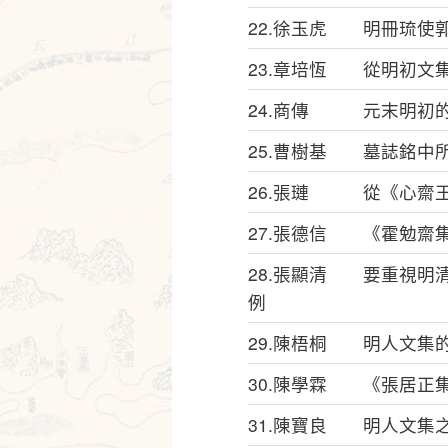
22.徐玉虎 明冊琉使
23.章培恆 從明初文
24.商傳 元末明初的
25.曹樹基 墓誌銘中
26.張璉 從《心齋
27.張德信 《霍勉齋
28.張顯清 要重視明
例
29.陳梧桐 明人文集
30.陳學霖 《張居正
31.陳寶良 明人文集