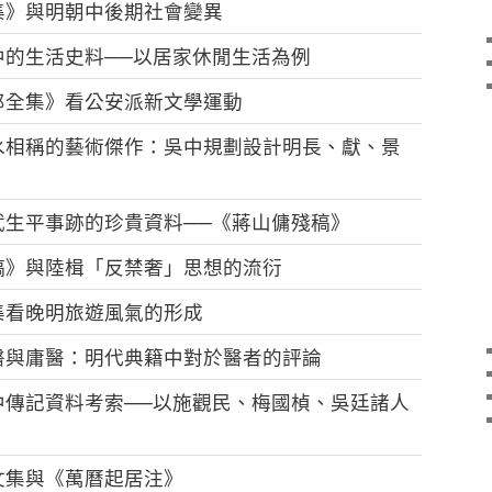
集》與明朝中後期社會變異
中的生活史料──以居家休閒生活為例
郎全集》看公安派新文學運動
水相稱的藝術傑作：吳中規劃設計明長、獻、景
武生平事跡的珍貴資料──《蔣山傭殘稿》
稿》與陸楫「反禁奢」思想的流衍
集看晚明旅遊風氣的形成
醫與庸醫：明代典籍中對於醫者的評論
中傳記資料考索──以施觀民、梅國楨、吳廷諸人
文集與《萬曆起居注》