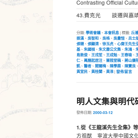
Contrasting Official Cult
43.費克光 談遷與嘉
分類:
學術會議
、
本會訊息
|
標籤:
丘
振漢
、
吳智和
、
吳格
、
吳量愷
、
呂士
張璉
、
張顯清
、
徐玉虎
、
心齋王先生
基
、
朱國楨
、
朱文肅公文集
、
朱鴻
、
島敦俊
、
王戎笙
、
王成勉
、
王春瑜
、
仁
、
萬曆起居注
、
蒹葭堂稿
、
蔣山傭
凱
、
醫者
、
閻爾梅
、
陳學霖
、
陳寶良
黃宣民
、
黃桂蘭
、
黃淮
|
發佈留言
明人文集與明代
發佈日期:
2000-03-12
1.從《王龍溪先生全集》
方祖猷 寧波大學中國文