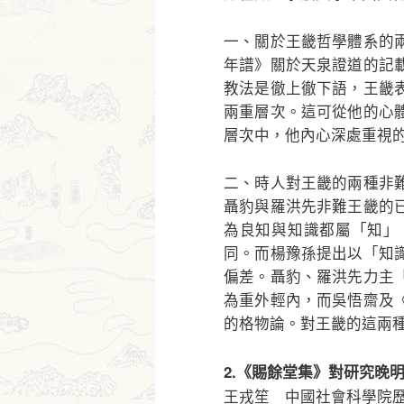
一、關於王畿哲學體系的
年譜》關於天泉證道的記
教法是徹上徹下語，王畿
兩重層次。這可從他的心
層次中，他內心深處重視
二、時人對王畿的兩種非
聶豹與羅洪先非難王畿的
為良知與知識都屬「知」
同。而楊豫孫提出以「知
偏差。聶豹、羅洪先力主
為重外輕內，而吳悟齋及
的格物論。對王畿的這兩
2.《賜餘堂集》對研究晚
王戎笙 中國社會科學院