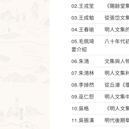
02.王戎笙 《賜餘堂
03.王成勉 從張岱文
04.王春瑜 明人文集
05.毛佩琦 八十年代
要介紹
06.朱鴻 文集與人物
07.朱鴻林 明人文集
08.李焯然 從丘濬《
09.巫仁恕 明人文集
10.吳格 《明人文
11.吳振漢 明代後期