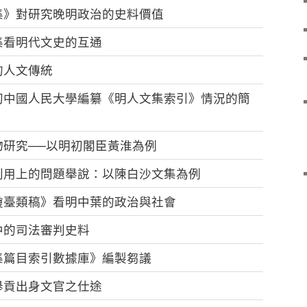
集》對研究晚明政治的史料價值
集看明代文史的互通
的人文傳統
初中國人民大學編纂《明人文集索引》情況的簡
研究──以明初閣臣黃淮為例
利用上的問題舉說：以陳白沙文集為例
瓊臺類稿》看明中葉的政治與社會
中的司法審判史料
集篇目索引數據庫》編製芻議
舉貢出身文官之仕途