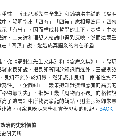
兩重性：《王龍溪先生全集》和錢德洪主編的《陽明
載中，陽明指出「四有」「四無」應相資為用，四句
表示「有省」，因而構成其哲學的上下，實權，主次
體論、工夫論和理想人格論中得到反映。然而這兩重
的是「四無」說，遂造成其體系的內在矛盾。
難：從《聶雙江先生文集》和《念庵文集》中，發現
已發求良知說，把良知等同於知識而逐外；王畿則認
，良知不能外於知覺，然知識非良知，兩者性質不
識為性」，企圖糾正王畿未把知識提到應有的高度的
「格物無功夫」，批評王畿「周物而不過」的格物說
《高子遺書》中所載高攀龍的觀點，則主張返歸朱熹
種非難，可窺見晚明朱學和實學思潮的興起。
BACK
明政治的史料價值
歷史研究所