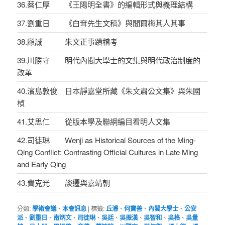
36.蔡仁厚 《王陽明全書》的編輯形式與義理結構
37.劉重日 《白耷先生文稿》與閻爾梅其人其事
38.顧誠 朱文正事蹟稽考
39.川勝守 明代內閣大學士的文集與明代政治制度的
改革
40.濱島敦俊 日本靜嘉堂所藏《朱文肅公文集》與朱國
楨
41.艾思仁 從版本學及聯網編目看明人文集
42.司徒琳 Wenji as Historical Sources of the Ming-
Qing Conflict: Contrasting Official Cultures in Late Ming
and Early Qing
43.費克光 談遷與嘉靖朝
分類:
學術會議
、
本會訊息
|
標籤:
丘濬
、
何寶善
、
內閣大學士
、
公安
派
、
劉重日
、
南炳文
、
司徒琳
、
吳廷
、
吳振漢
、
吳智和
、
吳格
、
吳量