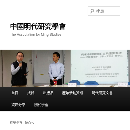
跳
跳
至
至
搜
主
輔
尋
要
助
中國明代研究學會
內
內
容
容
The Association for Ming Studies
主
首頁
成員
出版品
歷年活動資訊
明代研究文書
要
選
資源分享
關於學會
單
陳白沙
標籤彙整: