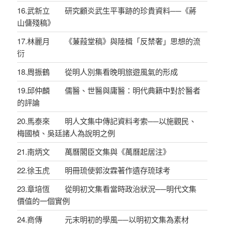
16.武新立 研究顧炎武生平事跡的珍貴資料──《蔣
山傭殘稿》
17.林麗月 《蒹葭堂稿》與陸楫「反禁奢」思想的流
衍
18.周振鶴 從明人別集看晚明旅遊風氣的形成
19.邱仲麟 儒醫、世醫與庸醫：明代典籍中對於醫者
的評論
20.馬泰來 明人文集中傳記資料考索──以施觀民、
梅國楨、吳廷諸人為說明之例
21.南炳文 萬曆閣臣文集與《萬曆起居注》
22.徐玉虎 明冊琉使郭汝霖著作遺存琉球考
23.章培恆 從明初文集看當時政治狀況──明代文集
價值的一個實例
24.商傳 元末明初的學風──以明初文集為素材