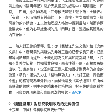
洪主編的《陽明年譜》關於天泉證道的記載中，陽明指出「四
有」「四無」應相資為用，四句教法是徹上徹下語，王畿表示
「有省」，因而構成其哲學的上下，實權，主次兩重層次。這
可從他的心體論、工夫論和理想人格論中得到反映。然而這兩
重層次中，他內心深處重視的是「四無」說，遂造成其體系的
內在矛盾。
二、時人對王畿的兩種非難：從《聶雙江先生文集》和《念庵
文集》中，發現聶豹與羅洪先非難王畿的已發求良知說，把良
知等同於知識而逐外；王畿則認為良知與知識都屬「知」，良
知不能外於知覺，然知識非良知，兩者性質不同。而楊豫孫提
出以「知識為性」，企圖糾正王畿未把知識提到應有的高度的
偏差。聶豹、羅洪先力主「格物無功夫」，批評王畿「周物而
不過」的格物說為重外輕內，而吳悟齋及《高子遺書》中所載
高攀龍的觀點，則主張返歸朱熹的格物論。對王畿的這兩種非
BACK
難，可窺見晚明朱學和實學思潮的興起。
2.《賜餘堂集》對研究晚明政治的史料價值
王戎笙 中國社會科學院歷史研究所