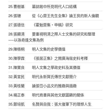
25.曹樹基 墓誌銘中所見明代人口結構
26.張璉 從《心齋王先生全集》論王艮的新人倫觀
27.張德信 《霍勉齋集‧申稿》研究
28.張顯清 要重視明清之際人士文集的研究和整理
──以孫奇逢文集為例
29.陳梧桐 明人文集的史學價值
30.陳學霖 《張居正集》之閩廣海寇史料考釋
31.陳寶良 明人文集之學政史料及其價值
32.黃宣民 明代永新賀氏傳世文獻簡介
33.黃桂蘭 論張岱小品文的雅趣與諧趣
34.楊正泰 明代商書與其他文獻圖籍的關係
35.鄭培凱 名賢與自我：張大復筆下的理想人生