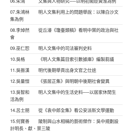
06.朱鴻 文集與人物研究──以明初閣臣黃淮為例
07.朱鴻林 明人文集利用上的問題舉說：以陳白沙文
集為例
08.李焯然 從丘濬《瓊臺類稿》看明中葉的政治與社
會
09.巫仁恕 明人文集中的司法審判史料
10.吳格 《明人文集篇目索引數據庫》編製芻議
11.吳振漢 明代後期舉貢出身文官之仕途
12.吳量愷 《張居正集》與明朝中後期社會變異
13.吳智和 明人文集中的生活史料──以居家休閒生
活為例
14.呂士朋 從《袁中郎全集》看公安派新文學運動
15.何寶善 陵制與山水相稱的藝術傑作：吳中規劃設
計明長、獻、景三陵