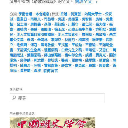
閱讀全文
→
文集中看到《恭獻四箴疏》的全文。
分類:
學術會議
、
本會訊息
|
標籤:
丘濬
、
何寶善
、
內閣大學士
、
公安
派
、
劉重日
、
南炳文
、
司徒琳
、
吳廷
、
吳振漢
、
吳智和
、
吳格
、
吳量
愷
、
呂士朋
、
周振鶴
、
商傳
、
墓誌銘
、
川勝守
、
巫仁恕
、
張大復
、
張
岱
、
張德信
、
張璉
、
張顯清
、
徐玉虎
、
心齋王先生全集
、
方祖猷
、
施觀
民
、
明人文集篇目索引數據庫
、
明人文集索引
、
曹樹基
、
朱國楨
、
朱文
肅公文集
、
朱鴻
、
朱鴻林
、
李焯然
、
林麗月
、
梅國楨
、
楊正泰
、
武新
立
、
毛佩琦
、
海寇
、
濱島敦俊
、
王戎笙
、
王成勉
、
王春瑜
、
王陽明全
書
、
王龍溪先生全集
、
瓊臺類稿
、
白耷先生文稿
、
章培恆
、
艾思仁
、
萬
曆起居注
、
蒹葭堂稿
、
蔣山傭殘稿
、
袁中郎全集
、
談遷
、
費克光
、
賜餘
堂集
、
邱仲麟
、
郭汝霖
、
鄭培凱
、
醫者
、
閻爾梅
、
陳學霖
、
陳寶良
、
陳
梧桐
、
陳白沙
、
陸楫
、
霍勉齋集
、
靜嘉堂
、
顧炎武
、
顧誠
、
馬泰來
、
黃
宣民
、
黃桂蘭
、
黃淮
|
發佈留言
站內搜尋
搜
尋
明史研究相關網站