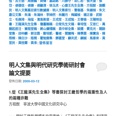
愷
、
呂士朋
、
周振鶴
、
商傳
、
墓誌銘
、
川勝守
、
巫仁恕
、
張大復
、
張
岱
、
張德信
、
張璉
、
張顯清
、
徐玉虎
、
心齋王先生全集
、
方祖猷
、
施觀
民
、
明人文集篇目索引數據庫
、
明人文集索引
、
曹樹基
、
朱國楨
、
朱文
肅公文集
、
朱鴻
、
朱鴻林
、
李焯然
、
林麗月
、
梅國楨
、
楊正泰
、
武新
立
、
毛佩琦
、
海寇
、
濱島敦俊
、
王戎笙
、
王成勉
、
王春瑜
、
王陽明全
書
、
王龍溪先生全集
、
瓊臺類稿
、
白耷先生文稿
、
章培恆
、
艾思仁
、
萬
曆起居注
、
蒹葭堂稿
、
蔣山傭殘稿
、
袁中郎全集
、
談遷
、
費克光
、
賜餘
堂集
、
邱仲麟
、
郭汝霖
、
鄭培凱
、
醫者
、
閻爾梅
、
陳學霖
、
陳寶良
、
陳
梧桐
、
陳白沙
、
陸楫
、
霍勉齋集
、
靜嘉堂
、
顧炎武
、
顧誠
、
馬泰來
、
黃
宣民
、
黃桂蘭
、
黃淮
|
發佈留言
明人文集與明代研究學術研討會
論文提要
發佈日期:
2000-03-12
1.從《王龍溪先生全集》等書探討王畿哲學的兩重性及人
的兩種非難
方祖猷 寧波大學中國文化研究中心
一、關於王畿哲學體系的兩重性：《王龍溪先生全集》和錢德