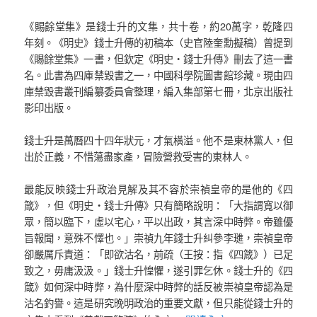
《賜餘堂集》是錢士升的文集，共十卷，約20萬字，乾隆四
年刻。《明史》錢士升傳的初稿本（史官陸奎勳擬稿）曾提到
《賜餘堂集》一書，但欽定《明史‧錢士升傳》刪去了這一書
名。此書為四庫禁毀書之一，中國科學院圖書館珍藏。現由四
庫禁毀書叢刊編纂委員會整理，編入集部第七冊，北京出版社
影印出版。
錢士升是萬曆四十四年狀元，才氣橫溢。他不是東林黨人，但
出於正義，不惜蕩盡家產，冒險營救受害的東林人。
最能反映錢士升政治見解及其不容於崇禎皇帝的是他的《四
箴》，但《明史‧錢士升傳》只有簡略說明：「大指謂寬以御
眾，簡以臨下，虛以宅心，平以出政，其言深中時弊。帝雖優
旨報聞，意殊不懌也。」崇禎九年錢士升糾參李璡，崇禎皇帝
卻嚴厲斥責道：「即欲沽名，前疏（王按：指《四箴》）已足
致之，毋庸汲汲。」錢士升惶懼，遂引罪乞休。錢士升的《四
箴》如何深中時弊，為什麼深中時弊的話反被崇禎皇帝認為是
沽名釣譽。這是研究晚明政治的重要文獻，但只能從錢士升的