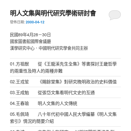
明人文集與明代研究學術研討會
發佈日期:
2000-04-12
民國89年4月28－30日
國家圖書館國際會議廳
漢學研究中心．中國明代研究學會共同主辦
01.方祖猷 從《王龍溪先生全集》等書探討王畿哲學
的兩重性及時人的兩種非難
02.王戎笙 《賜餘堂集》對研究晚明政治的史料價值
03.王成勉 從張岱文集看明代文史的互通
04.王春瑜 明人文集的人文傳統
05.毛佩琦 八十年代初中國人民大學編纂《明人文集
索引》情況的簡要介紹