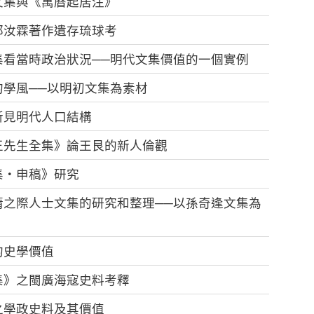
文集與《萬曆起居注》
郭汝霖著作遺存琉球考
集看當時政治狀況──明代文集價值的一個實例
學風──以明初文集為素材
所見明代人口結構
王先生全集》論王艮的新人倫觀
集‧申稿》研究
清之際人士文集的研究和整理──以孫奇逢文集為
的史學價值
集》之閩廣海寇史料考釋
之學政史料及其價值