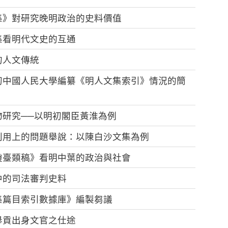
集》對研究晚明政治的史料價值
集看明代文史的互通
的人文傳統
初中國人民大學編纂《明人文集索引》情況的簡
研究──以明初閣臣黃淮為例
利用上的問題舉說：以陳白沙文集為例
瓊臺類稿》看明中葉的政治與社會
中的司法審判史料
集篇目索引數據庫》編製芻議
舉貢出身文官之仕途