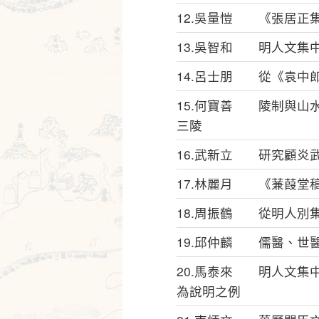
12.吳量愷 《張居正
13.吳智和 明人文集
14.呂士朋 從《袁中
15.何寶善 陵制與山
三陵
16.武新立 研究顧炎
17.林麗月 《蒹葭堂
18.周振鶴 從明人別
19.邱仲麟 儒醫、世
20.馬泰來 明人文集
為說明之例