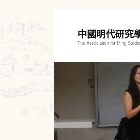
跳
跳
至
至
主
輔
中國明代研究
要
助
The Association for Ming Studi
內
內
容
容