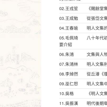
02.王戎笙 《賜餘堂
03.王成勉 從張岱文
04.王春瑜 明人文集
05.毛佩琦 八十年代
要介紹
06.朱鴻 文集與人物
07.朱鴻林 明人文集
08.李焯然 從丘濬《
09.巫仁恕 明人文集
10.吳格 《明人文
11.吳振漢 明代後期