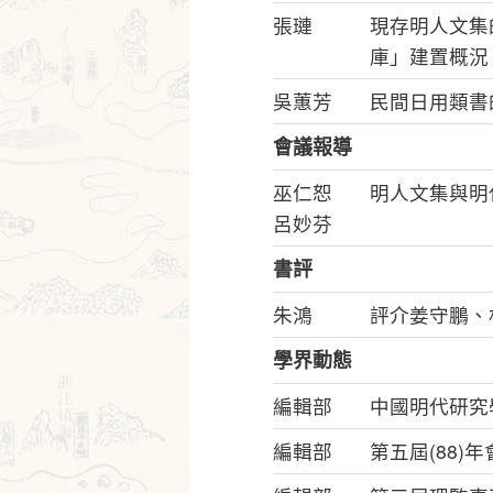
張璉
現存明人文集
庫」建置概況
吳蕙芳
民間日用類書
會議報導
巫仁恕
明人文集與明
呂妙芬
書評
朱鴻
評介姜守鵬、
學界動態
編輯部
中國明代研究
編輯部
第五屆(88)