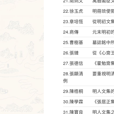
21.南炳文 萬曆閣臣
22.徐玉虎 明冊琉使
23.章培恆 從明初文
24.商傳 元末明初的
25.曹樹基 墓誌銘中
26.張璉 從《心齋
27.張德信 《霍勉齋
28.張顯清 要重視明
例
29.陳梧桐 明人文集
30.陳學霖 《張居正
31.陳寶良 明人文集