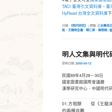
TACI 臺灣引文資料庫
、
臺灣
HyRead 台灣全文資料庫
下
分類:
《明代研究》
|
標籤:
三台萬用
乾
、
王陽明全書
、
蔡仁厚
、
陳梧桐
|
明人文集與明代
發佈日期:
2000-04-12
民國89年4月28－30日
國家圖書館國際會議廳
漢學研究中心．中國明代
01.方祖猷 從《王龍
的兩種非難