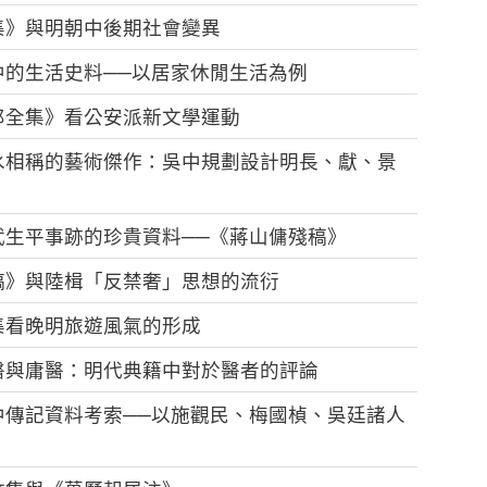
集》與明朝中後期社會變異
中的生活史料──以居家休閒生活為例
郎全集》看公安派新文學運動
水相稱的藝術傑作：吳中規劃設計明長、獻、景
武生平事跡的珍貴資料──《蔣山傭殘稿》
稿》與陸楫「反禁奢」思想的流衍
集看晚明旅遊風氣的形成
醫與庸醫：明代典籍中對於醫者的評論
中傳記資料考索──以施觀民、梅國楨、吳廷諸人