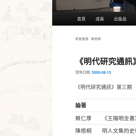
主
首頁
成員
出版品
要
選
單
陳梧桐
標籤彙整:
《明代研究通訊
發佈日期:
2000-08-13
《明代研究通訊》第三期
論著
蔡仁厚
《王陽明全書
陳梧桐
明人文集的史