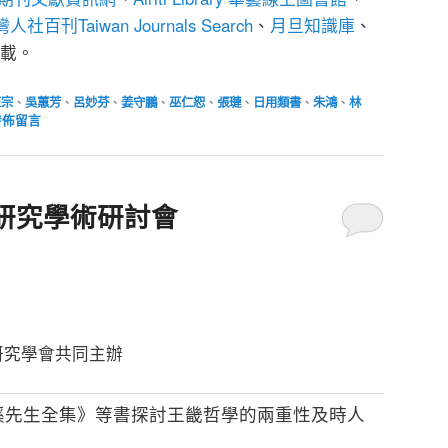
人社百刊Taiwan Journals Search
、
月旦知識庫
、
載。
正宗
、
吳蕙芳
、
呂妙芬
、
姜守鵬
、
巫仁恕
、
張璉
、
日用類書
、
朱鴻
、
林
發佈留言
研究學術研討會
研究學會共同主辦
溪先生全集》等書探討王畿哲學的兩重性及時人