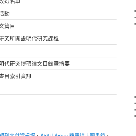
改選名單
活動
文篇目
研究所開設明代研究課程
明代研究博碩論文目錄暨摘要
書目索引資訊
期刊文獻資訊網
、
Airiti Library 華藝線上圖書館
、