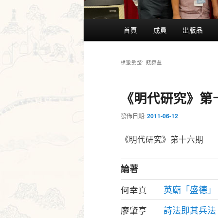
主
首頁
成員
出版品
要
選
單
錢謙益
標籤彙整:
《明代研究》第
發佈日期:
2011-06-12
《明代研究》第十六期
論著
英廟「盛德」
何幸真
詩法即其兵法
廖肇亨