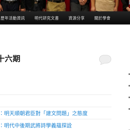
歷年活動資訊
明代研究文書
資源分享
關於學會
十六期
：明天順朝君臣對「建文問題」之態度
：明代中後期武將詩學義蘊探詮