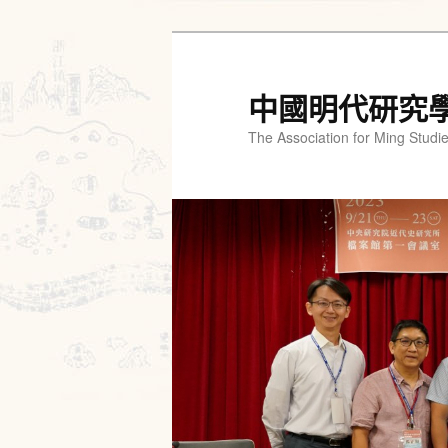
跳
跳
至
至
主
輔
中國明代研究
要
助
The Association for Ming Studi
內
內
容
容