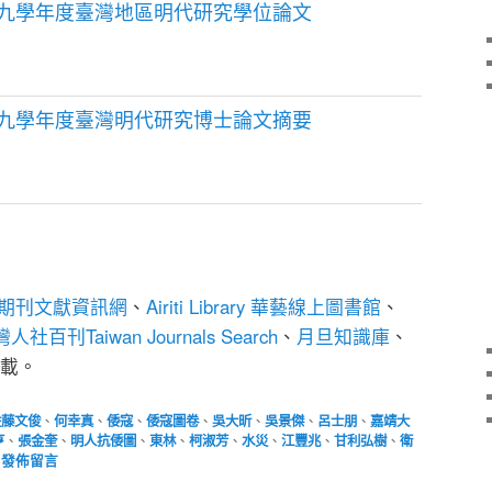
九學年度臺灣地區明代研究學位論文
九學年度臺灣明代研究博士論文摘要
期刊文獻資訊網
、
Airiti Library 華藝線上圖書館
、
人社百刊Taiwan Journals Search
、
月旦知識庫
、
載。
佐藤文俊
、
何幸真
、
倭寇
、
倭寇圖卷
、
吳大昕
、
吳景傑
、
呂士朋
、
嘉靖大
亨
、
張金奎
、
明人抗倭圖
、
東林
、
柯淑芳
、
水災
、
江豐兆
、
甘利弘樹
、
衛
|
發佈留言