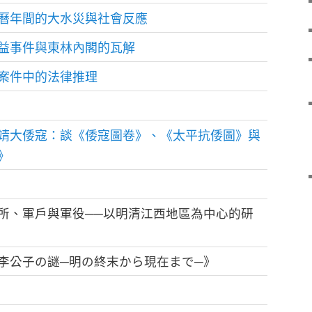
曆年間的大水災與社會反應
益事件與東林內閣的瓦解
案件中的法律推理
靖大倭寇：談《倭寇圖卷》、《太平抗倭圖》與
》
所、軍戶與軍役──以明清江西地區為中心的研
李公子の謎─明の終末から現在まで─》