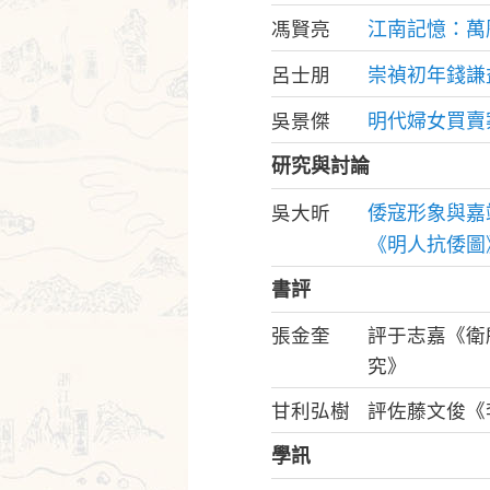
江南記憶：萬
馮賢亮
崇禎初年錢謙
呂士朋
明代婦女買賣
吳景傑
研究與討論
倭寇形象與嘉
吳大昕
《明人抗倭圖
書評
張金奎
評于志嘉《衛
究》
甘利弘樹
評佐藤文俊《
學訊