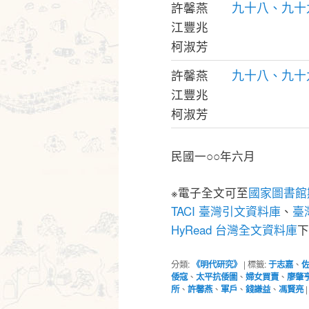
九十八、九十
許馨燕
江豐兆
柯淑芳
九十八、九十
許馨燕
江豐兆
柯淑芳
民國一○○年六月
※電子全文可至
國家圖書館
TACI 臺灣引文資料庫
、
臺灣
HyRead 台灣全文資料庫
下
分類:
《明代研究》
|
標籤:
于志嘉
、
倭寇
、
太平抗倭圖
、
婦女買賣
、
廖肇
所
、
許馨燕
、
軍戶
、
錢謙益
、
馮賢亮