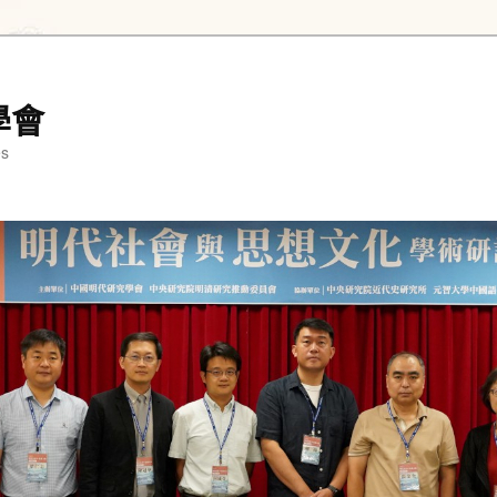
學會
es