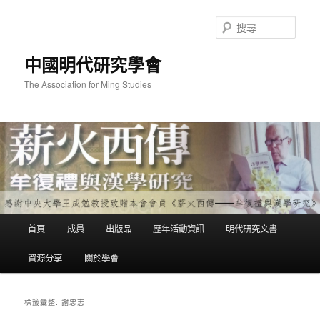
跳
跳
至
至
搜
主
輔
尋
要
助
中國明代研究學會
內
內
容
容
The Association for Ming Studies
主
首頁
成員
出版品
歷年活動資訊
明代研究文書
要
選
資源分享
關於學會
單
謝忠志
標籤彙整: