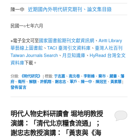
近期國內外明代研究期刊、論文集目錄
陳一中
民國一○七年六月
國家圖書館期刊文獻資訊網
Airiti Library
※電子全文可至
、
華藝線上圖書館
TACI 臺灣引文資料庫
臺灣人社百刊
、
、
Taiwan Journals Search
月旦知識庫
HyRead 台灣全文
、
、
資料庫
下載。
分類:
《明代研究》
|
標籤:
于志嘉
、
南北卷
、
李新峰
、
棄市
、
藏書
、
藩
府
、
衛所
、
解額
、
許凱翔
、
謝忠志
、
軍戶
、
陳一中
、
陳冠至
、
黃素慧
|
發佈留言
明代人物史料研讀會 堀地明教授
演講：「清代北京糧食流通」；
謝忠志教授演講：「黃衷與《海