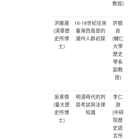
教授)
洪維晟
16-18世紀往來
許毓
(清華歷
臺灣西南部的
良
史所博
潮州人群初探
(輔仁
士)
大學
歷史
學系
副教
授)
吳景傑
明清時代的判
李仁
(臺大歷
語考試與法律
淵
史所博
知識
(中研
士)
院歷
史語
言所