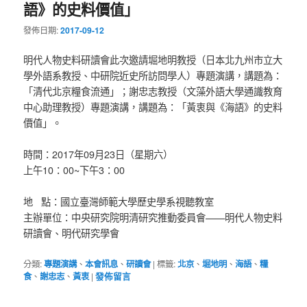
語》的史料價值」
發佈日期:
2017-09-12
明代人物史料研讀會此次邀請堀地明教授（日本北九州市立大
學外語系教授、中研院近史所訪問學人）專題演講，講題為：
「清代北京糧食流通」；謝忠志教授（文藻外語大學通識教育
中心助理教授）專題演講，講題為：「黃衷與《海語》的史料
價值」。
時間：2017年09月23日（星期六）
上午10：00~下午3：00
地 點：國立臺灣師範大學歷史學系視聽教室
主辦單位：中央研究院明清研究推動委員會——明代人物史料
研讀會、明代研究學會
分類:
專題演講
、
本會訊息
、
研讀會
|
標籤:
北京
、
堀地明
、
海語
、
糧
食
、
謝忠志
、
黃衷
|
發佈留言