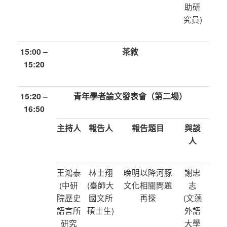
助研
究員)
15:00 –
茶敘
15:20
15:20 –
青年學者論文發表會（第二場）
16:50
主持人
報告人
報告題目
與談
人
王鴻泰
林士翔
晚明以降河豚
謝忠
(中研
(臺師大
文化相關問題
志
院歷史
國文所
再探
(文藻
語言所
碩士生)
外語
研究
大學