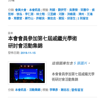
分類:
會員大會
、
本會訊息
|
標籤:
判語
、
劉伊芳
、
吳景傑
、
宋惠中
、
張
哲郎
、
徐泓
、
李仁淵
、
林士翔
、
江昱緯
、
河豚
、
洪維晟
、
漳州
、
王鴻
泰
、
育嬰堂
、
蔣竹山
、
許毓良
、
謝忠志
、
賦役
、
邱澎生
|
2
則留言
圖庫
本會會員參加第七屆戚繼光學術
研討會活動集錦
發佈日期:
2019-11-15
5 張圖片
這個圖庫包含
。
本會會員參加第七屆戚繼光學
術研討會活動集錦
分類:
本會訊息
、
活動集錦
|
標籤:
李華彥
、
謝忠志
|
發佈留言