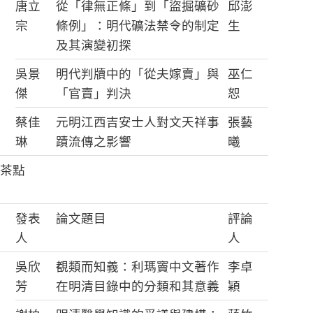
唐立
從「律無正條」到「盜掘礦砂
邱澎
宗
條例」：明代礦法禁令的制定
生
及其演變初探
吳景
明代判牘中的「從夫嫁賣」與
巫仁
傑
「官賣」判決
恕
蔡佳
元明江西吉安士人對文天祥事
張藝
琳
蹟流傳之影響
曦
茶點
發表
論文題目
評論
人
人
吳欣
覩類而知義：利瑪竇中文著作
李卓
芳
在明清目錄中的分類和其意義
穎