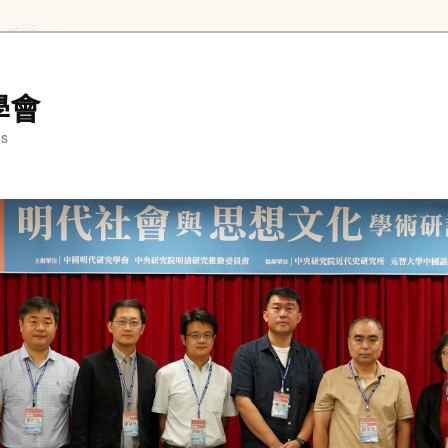
學會
es