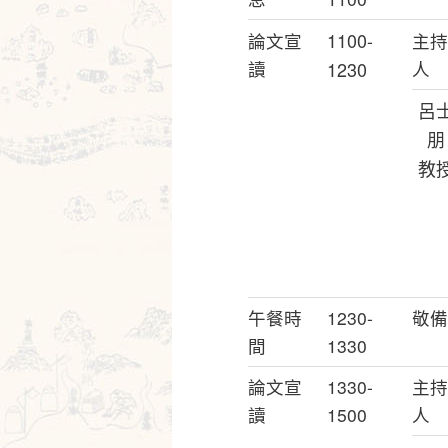
1100-
論文宣
主持
讀
1230
人
呂
朋
教
午餐時
1230-
敬備
間
1330
論文宣
1330-
主持
讀
1500
人