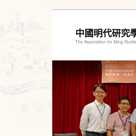
跳
跳
至
至
主
輔
中國明代研究
要
助
The Association for Ming Studi
內
內
容
容