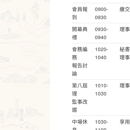
會員報
0900-
繳交
到
0930
開幕典
0930-
理事
禮
0940
會務編
1020-
秘書
務
1040
理事
報告討
論
第八屆
1010-
理事
理
1030
監事改
選
中場休
1030-
享用
息
1100