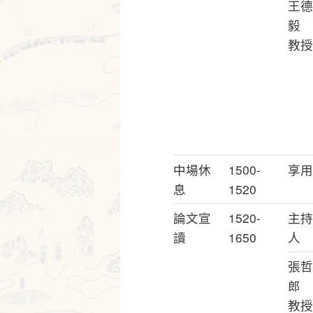
王德
毅
教授
中場休
1500-
享用
息
1520
論文宣
1520-
主持
讀
1650
人
張哲
郎
教授