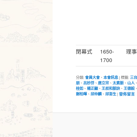
閉幕式
1650-
理事
1700
分類:
會員大會
、
本會訊息
|
標籤:
三
朋
、
呂妙芬
、
唐立宗
、
太素脈
、
山人
桂如
、
楊正顯
、
王叔和脈訣
、
王德毅
謝柏暉
、
邱仲麟
、
邱澎生
|
發佈留言