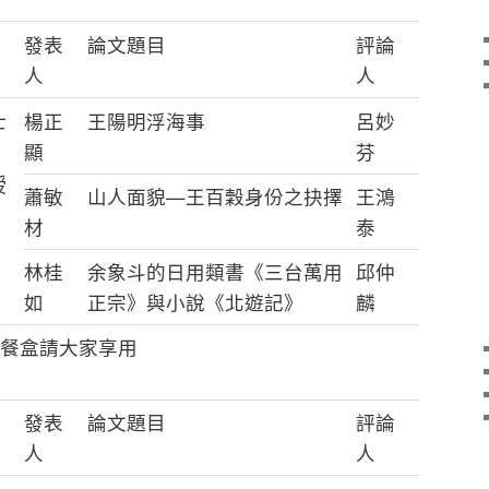
發表
論文題目
評論
人
人
士
楊正
王陽明浮海事
呂妙
顯
芬
授
蕭敏
山人面貌—王百穀身份之抉擇
王鴻
材
泰
林桂
余象斗的日用類書《三台萬用
邱仲
如
正宗》與小說《北遊記》
麟
餐盒請大家享用
發表
論文題目
評論
人
人