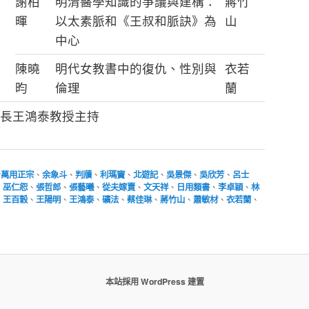
謝柏
明清醫學知識的爭議與建構：
蔣竹
暉
以太素脈和《王叔和脈訣》為
山
中心
陳曉
明代女教書中的復仇、性別與
衣若
昀
倫理
蘭
長王鴻泰教授主持
台萬用正宗
、
余象斗
、
判牘
、
利瑪竇
、
北遊記
、
吳景傑
、
吳欣芳
、
呂士
、
巫仁恕
、
張哲郎
、
張藝曦
、
從夫嫁賣
、
文天祥
、
日用類書
、
李卓穎
、
林
、
王百穀
、
王陽明
、
王鴻泰
、
礦法
、
蔡佳琳
、
蔣竹山
、
蕭敏材
、
衣若蘭
、
本站採用 WordPress 建置