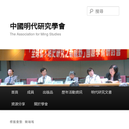
跳
跳
至
至
搜
主
輔
尋
要
助
中國明代研究學會
內
內
容
容
The Association for Ming Studies
主
首頁
成員
出版品
歷年活動資訊
明代研究文書
要
選
資源分享
關於學會
單
簡瑞瑤
標籤彙整: