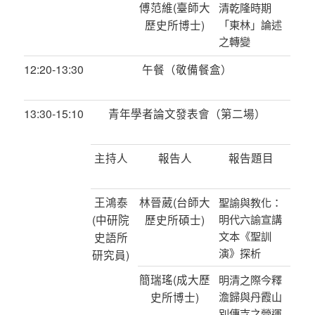
傅范維
(
臺師大
清乾隆時期
歷史所博士
)
「東林」論述
之轉變
12:20-13:30
午餐（敬備餐盒）
13:30-15:10
青年學者論文發表會（第二場）
主持人
報告人
報告題目
王鴻泰
林晉葳
(
台師大
聖諭與教化：
(
中研院
歷史所碩士
)
明代六諭宣講
文本《聖訓
史語所
演》探析
研究員
)
簡瑞瑤
(
成大歷
明清之際今釋
史所博士
)
澹歸與丹霞山
別傳寺之營運