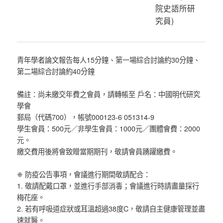
院史語所研
究員
)
青年學者論文報告每人15分鐘、第一場綜合討論約30分鐘、
第二場綜合討論約40分鐘
備註：尚未繳交年費之會員，請轉帳至 戶名：中國明代研究
學會
郵局（代碼700），帳號000123-6 051314-9
學生會員：500元／非學生會員：1000元／團體會費：2000
元。
繳交費用後將會致贈當期期刊，敬請會員踴躍繳費。
❈ 防疫公告事項，會議進行期間敬請配合：
1. 敬請配戴口罩，並進行手部消毒；會議進行時請盡量採行
梅花座。
2. 若有呼吸道症狀或耳溫超過38度C，敬請自主健康管理並盡
速就醫。