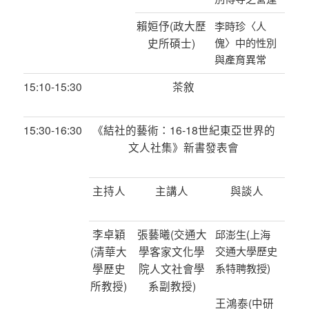
賴姮伃
(
政大歷
李時珍〈人
史所碩士
)
傀〉中的性別
與產育異常
15:10-15:30
茶敘
15:30-16:30
《結社的藝術：
16-18
世紀東亞世界的
文人社集》新書發表會
主持人
主講人
與談人
李卓穎
張藝曦
(
交通大
(
邱澎生
上海
(
清華大
學客家文化學
交通大學歷史
)
學歷史
院人文社會學
系特聘教授
所教授
)
系副教授
)
王鴻泰
(
中研