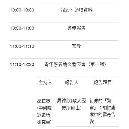
10:00-10:30
報到、領取資料
10:30-11:00
會務報告
11:00-11:10
茶敘
11:10-12:20
青年學者論文發表會（第一場）
主持人
報告人
報告題目
屠德欣
(
政大歷
巫仁恕
衍伸的「賢
(
史所碩士
)
宦」：胡惟庸
中研院
案中的雲奇告
近史所
變
)
研究員