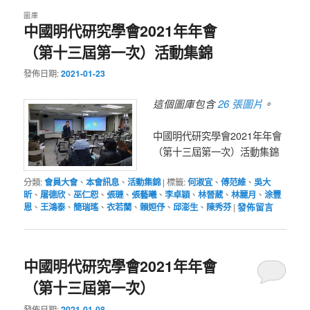
圖庫
中國明代研究學會2021年年會
（第十三屆第一次）活動集錦
發佈日期:
2021-01-23
26 張圖片
這個圖庫包含
。
中國明代研究學會2021年年會
（第十三屆第一次）活動集錦
分類:
會員大會
、
本會訊息
、
活動集錦
|
標籤:
何淑宜
、
傅范維
、
吳大
昕
、
屠德欣
、
巫仁恕
、
張璉
、
張藝曦
、
李卓穎
、
林晉葳
、
林麗月
、
涂豐
恩
、
王鴻泰
、
簡瑞瑤
、
衣若蘭
、
賴姮伃
、
邱澎生
、
陳秀芬
|
發佈留言
中國明代研究學會2021年年會
（第十三屆第一次）
發佈日期:
2021-01-08