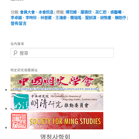
分類:
會員大會
、
本會訊息
|
標籤:
傅范維
、
屠德欣
、
巫仁恕
、
張藝曦
、
李卓穎
、
李時珍
、
林晉葳
、
王鴻泰
、
簡瑞瑤
、
聖訓演
、
胡惟庸
、
賴姮伃
|
發佈留言
站內搜尋
搜
尋
明史研究相關網站