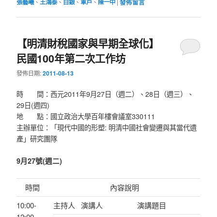
張藝曦
、
王鴻泰
、
白銀
、
軍戶
、
陳一中
|
發佈留言
【明清財稅國家與早期全球化】
民國100年第二次工作坊
發佈日期:
2011-08-13
時 間：西元2011年9月27日（週二）、28日（週三）、
29日(週四)
地 點：國立政治大學百年樓會議室330111
主辦單位：「現代中國的形塑: 明清中國社會變遷與其當代遺
產」研究團隊
9月27號(週二)
時間
內容說明
10:00-
主持人
演講人
演講題目
12:00