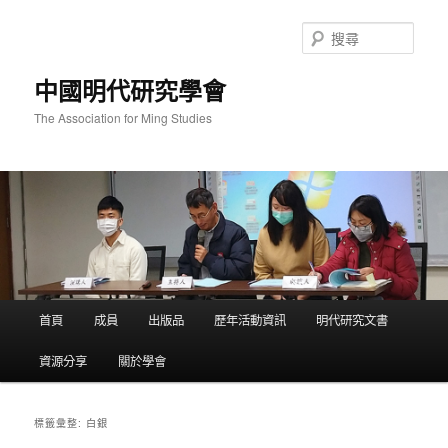
跳
跳
至
至
搜
主
輔
尋
要
助
中國明代研究學會
內
內
容
容
The Association for Ming Studies
主
首頁
成員
出版品
歷年活動資訊
明代研究文書
要
選
資源分享
關於學會
單
白銀
標籤彙整: