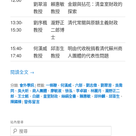
劉翠溶
賴惠敏
金銀與拈花：清皇室財政的
教授
教授
探索
13:30-
劉序楓
瀧野正
清代常關與原額主義財政
15:30
教授
二郎博
士
15:40-
何漢威
邱澎生
明由代收稅捐看清代蘇州商
17:40
教授
教授
人團體的代表性問題
閱讀全文
→
分類:
會外學訊
|
標籤:
一條鞭
、
何漢威
、
六部
、
劉志偉
、
劉翠溶
、
吳喬
同
、
吳大昕
、
商人團體
、
廖敏淑
、
徐泓
、
李卓穎
、
林麗月
、
瀧野正二
郎
、
王士銘
、
白銀
、
皇室財政
、
絲絹全書
、
賴惠敏
、
邱仲麟
、
邱澎生
、
陳國棟
|
發佈留言
站內搜尋
搜
尋