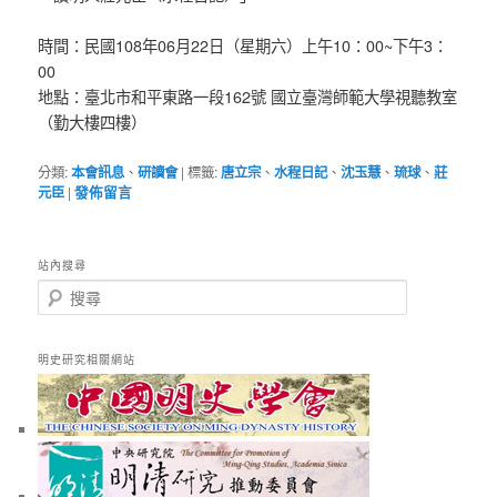
時間：民國108年06月22日（星期六）上午10：00~下午3：
00
地點：臺北市和平東路一段162號 國立臺灣師範大學視聽教室
（勤大樓四樓）
分類:
本會訊息
、
研讀會
|
標籤:
唐立宗
、
水程日記
、
沈玉慧
、
琉球
、
莊
元臣
|
發佈留言
站內搜尋
搜
尋
明史研究相關網站