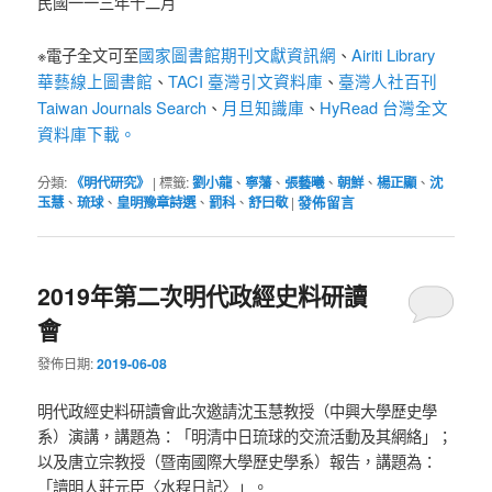
民國一一三年十二月
國家圖書館期刊文獻資訊網
Airiti Library
※電子全文可至
、
華藝線上圖書館
TACI 臺灣引文資料庫
臺灣人社百刊
、
、
Taiwan Journals Search
月旦知識庫
HyRead 台灣全文
、
、
資料庫下載。
分類:
《明代研究》
|
標籤:
劉小龍
、
寧藩
、
張藝曦
、
朝鮮
、
楊正顯
、
沈
玉慧
、
琉球
、
皇明豫章詩選
、
罰科
、
舒曰敬
|
發佈留言
2019年第二次明代政經史料研讀
會
發佈日期:
2019-06-08
明代政經史料研讀會此次邀請沈玉慧教授（中興大學歷史學
系）演講，講題為：「明清中日琉球的交流活動及其網絡」；
以及唐立宗教授（暨南國際大學歷史學系）報告，講題為：
「讀明人莊元臣〈水程日記〉」。