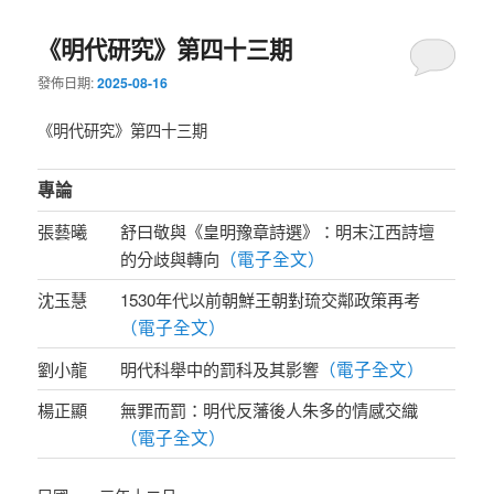
《明代研究》第四十三期
發佈日期:
2025-08-16
《明代研究》第四十三期
專論
張藝曦
舒曰敬與《皇明豫章詩選》：明末江西詩壇
（電子全文）
的分歧與轉向
沈玉慧
1530年代以前朝鮮王朝對琉交鄰政策再考
（電子全文）
（電子全文）
劉小龍
明代科舉中的罰科及其影響
楊正顯
無罪而罰：明代反藩後人朱多
的情感交織
（電子全文）