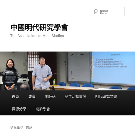
跳
跳
至
至
搜
主
輔
尋
要
助
中國明代研究學會
內
內
容
容
The Association for Ming Studies
主
首頁
成員
出版品
歷年活動資訊
明代研究文書
要
選
資源分享
關於學會
單
琉球
標籤彙整: