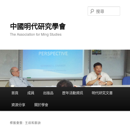
跳
跳
至
至
搜
主
輔
尋
要
助
中國明代研究學會
內
內
容
容
The Association for Ming Studies
主
首頁
成員
出版品
歷年活動資訊
明代研究文書
要
選
資源分享
關於學會
單
王叔和脈訣
標籤彙整: