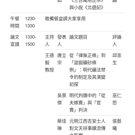
與小說《北遊記》
午餐
1230-
敬備餐盒請大家享用
時間
1330
論文
1330-
主持
發表
論文題目
評論
宣讀
1500
人
人
人
王德
唐立
從「律無正條」到
邱澎
毅
宗
「盜掘礦砂條
生
教授
例」：明代礦法禁
令的制定及其演變
初探
吳景
明代判牘中的「從
巫仁
傑
夫嫁賣」與「官
恕
賣」判決
蔡佳
元明江西吉安士人
張藝
琳
對文天祥事蹟流傳
曦