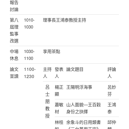
報告
討論
第八
1010-
理事長王鴻泰教授主持
屆理
1030
監事
改選
中場
1030-
享用茶點
休息
1100
1100-
論文
主持
發表
論文題目
評論
宣讀
1230
人
人
人
呂
楊正
王陽明浮海事
呂妙
士
顯
芬
朋
蕭敏
山人面貌—王百穀
王鴻
教
材
身份之抉擇
泰
授
林桂
余象斗的日用類書
邱仲
如
《三台萬用正宗》
麟