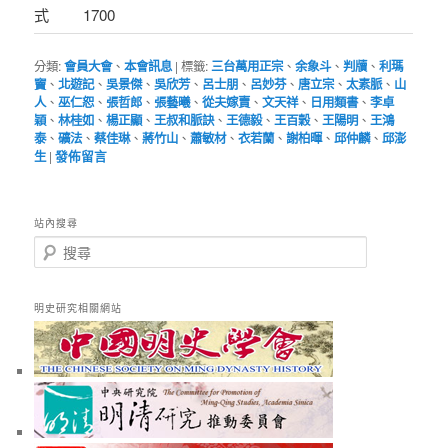
式
1700
分類:
會員大會
、
本會訊息
|
標籤:
三台萬用正宗
、
余象斗
、
判牘
、
利瑪
竇
、
北遊記
、
吳景傑
、
吳欣芳
、
呂士朋
、
呂妙芬
、
唐立宗
、
太素脈
、
山
人
、
巫仁恕
、
張哲郎
、
張藝曦
、
從夫嫁賣
、
文天祥
、
日用類書
、
李卓
穎
、
林桂如
、
楊正顯
、
王叔和脈訣
、
王德毅
、
王百穀
、
王陽明
、
王鴻
泰
、
礦法
、
蔡佳琳
、
蔣竹山
、
蕭敏材
、
衣若蘭
、
謝柏暉
、
邱仲麟
、
邱澎
生
|
發佈留言
站內搜尋
搜
尋
明史研究相關網站