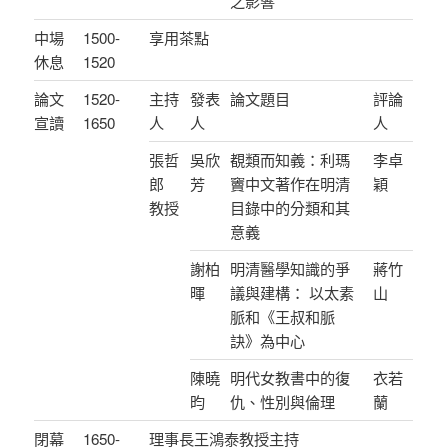
之影響
中場
1500-
享用茶點
休息
1520
論文
1520-
主持
發表
論文題目
評論
宣讀
1650
人
人
人
張哲
吳欣
覩類而知義：利瑪
李卓
郎
芳
竇中文著作在明清
穎
教授
目錄中的分類和其
意義
謝柏
明清醫學知識的爭
蔣竹
暉
議與建構： 以太素
山
脈和《王叔和脈
訣》為中心
陳曉
明代女教書中的復
衣若
昀
仇、性別與倫理
蘭
閉幕
1650-
理事長王鴻泰教授主持