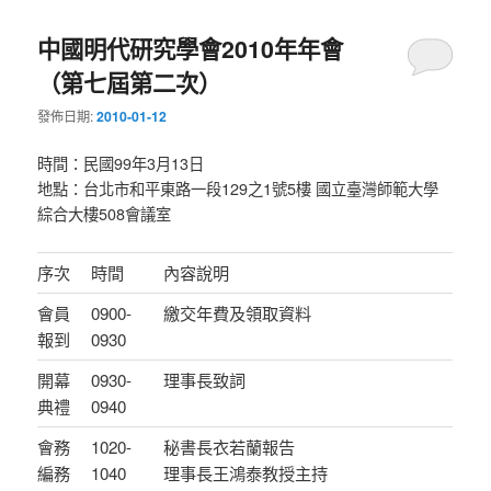
中國明代研究學會2010年年會
（第七屆第二次）
發佈日期:
2010-01-12
時間：民國99年3月13日
地點：台北市和平東路一段129之1號5樓 國立臺灣師範大學
綜合大樓508會議室
序次
時間
內容說明
會員
0900-
繳交年費及領取資料
報到
0930
開幕
0930-
理事長致詞
典禮
0940
會務
1020-
秘書長衣若蘭報告
編務
1040
理事長王鴻泰教授主持