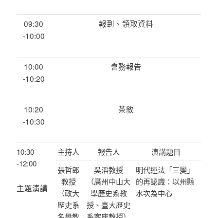
09:30
報到、領取資料
-10:00
10:00
會務報告
-10:20
10:20
茶敘
-10:30
10:30
主持人
報告人
演講題目
-12:00
張哲郎
吳滔教授
明代運法「三變」
教授
（廣州中山大
的再認識：以州縣
主題演講
（政大
學歷史系教
水次為中心
歷史系
授、臺大歷史
名譽教
系客座教授）