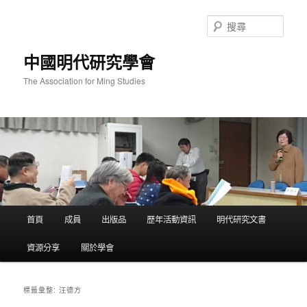
跳
跳
至
至
搜
主
輔
尋
要
助
中國明代研究學會
內
內
容
容
The Association for Ming Studies
主
首頁
成員
出版品
歷年活動資訊
明代研究文書
要
選
資源分享
關於學會
單
汪德方
標籤彙整: