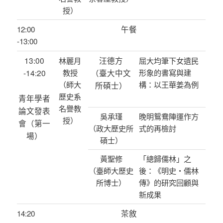
授）
午餐
12:00
-13:00
13:00
汪德方
林麗月
屈大均筆下女遺民
-14:20
教授
（臺大中文
形象的書寫與建
（師大
構：以王華姜為例
所碩士）
歷史系
青年學者
名譽教
論文發表
吳承瑾
晚明鴛鴦陣運作方
授）
會（第一
（政大歷史所
式的再檢討
場）
碩士）
黃聖修
「總歸儒林」之
（臺師大歷史
後：《明史‧儒林
所博士）
傳》的研究回顧與
新成果
茶敘
14:20