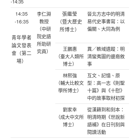
-14:35
14:35
張繼瑩
李仁淵
晉北方志中的明清
-16:35
教授
（暨大歷史
易代史事書寫：以
（中研
偏關、大同為例
所博士）
院史語
青年學者
所助研
論文發表
王鵬惠
異／軼域遺蹤：明
究員）
會（第二
（臺大人類所
清蠻夷圖的邊裔敘
場）
博士）
事
林熙強
互文、記憶、原
（輔大比較文
型：高一志《則聖
學所博士）
十篇》與《十慰》
中的故事取材初探
劉家幸
從漢籍到和刻本：
（成大中文所
明清時期《世說新
博士）
語補》在日刊刻與
閱讀活動