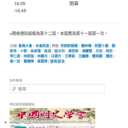
16:35
閉幕
-16:45
※開會通知誤植為第十二屆，本屆應為第十一屆第一次。
分類:
會員大會
、
本會訊息
|
標籤:
世說新語補
、
儒林傳
、
則聖十篇
、
劉
家幸
、
十慰
、
吳承瑾
、
吳滔
、
屈大均
、
張哲郎
、
張繼瑩
、
方志
、
明史
、
李仁淵
、
林熙強
、
林麗月
、
汪德方
、
王華姜
、
王鵬惠
、
蠻夷圖
、
遺民
、
高一志
、
鴛鴦陣
、
黃聖修
|
發佈留言
站內搜尋
搜
尋
明史研究相關網站