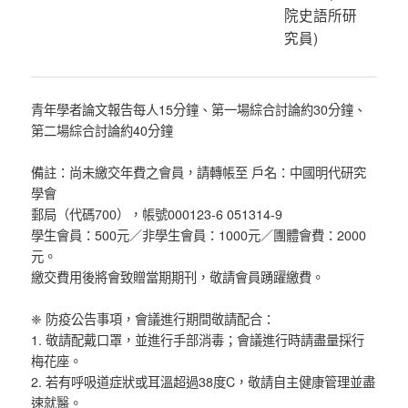
院史語所研
究員
)
青年學者論文報告每人15分鐘、第一場綜合討論約30分鐘、
第二場綜合討論約40分鐘
備註：尚未繳交年費之會員，請轉帳至 戶名：中國明代研究
學會
郵局（代碼700），帳號000123-6 051314-9
學生會員：500元／非學生會員：1000元／團體會費：2000
元。
繳交費用後將會致贈當期期刊，敬請會員踴躍繳費。
❈ 防疫公告事項，會議進行期間敬請配合：
1. 敬請配戴口罩，並進行手部消毒；會議進行時請盡量採行
梅花座。
2. 若有呼吸道症狀或耳溫超過38度C，敬請自主健康管理並盡
速就醫。