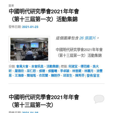
圖庫
中國明代研究學會2021年年會
（第十三屆第一次）活動集錦
發佈日期:
2021-01-23
26 張圖片
這個圖庫包含
。
中國明代研究學會2021年年會
（第十三屆第一次）活動集錦
分類:
會員大會
、
本會訊息
、
活動集錦
|
標籤:
何淑宜
、
傅范維
、
吳大
昕
、
屠德欣
、
巫仁恕
、
張璉
、
張藝曦
、
李卓穎
、
林晉葳
、
林麗月
、
涂豐
恩
、
王鴻泰
、
簡瑞瑤
、
衣若蘭
、
賴姮伃
、
邱澎生
、
陳秀芬
|
發佈留言
中國明代研究學會2021年年會
（第十三屆第一次）
發佈日期:
2021-01-08