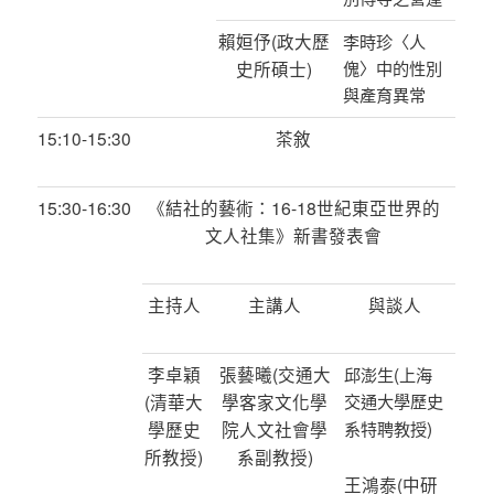
賴姮伃
(
政大歷
李時珍〈人
史所碩士
)
傀〉中的性別
與產育異常
15:10-15:30
茶敘
15:30-16:30
《結社的藝術：
16-18
世紀東亞世界的
文人社集》新書發表會
主持人
主講人
與談人
李卓穎
張藝曦
(
交通大
(
邱澎生
上海
(
清華大
學客家文化學
交通大學歷史
)
學歷史
院人文社會學
系特聘教授
所教授
)
系副教授
)
王鴻泰
(
中研