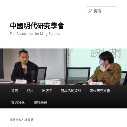
跳
跳
至
至
搜
主
輔
尋
要
助
中國明代研究學會
內
內
容
容
The Association for Ming Studies
主
首頁
成員
出版品
歷年活動資訊
明代研究文書
要
選
資源分享
關於學會
單
林晉葳
標籤彙整: