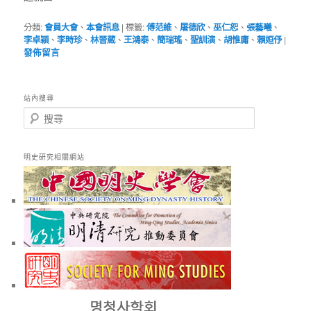
分類:
會員大會
、
本會訊息
|
標籤:
傅范維
、
屠德欣
、
巫仁恕
、
張藝曦
、
李卓穎
、
李時珍
、
林晉葳
、
王鴻泰
、
簡瑞瑤
、
聖訓演
、
胡惟庸
、
賴姮伃
|
發佈留言
站內搜尋
搜
尋
明史研究相關網站