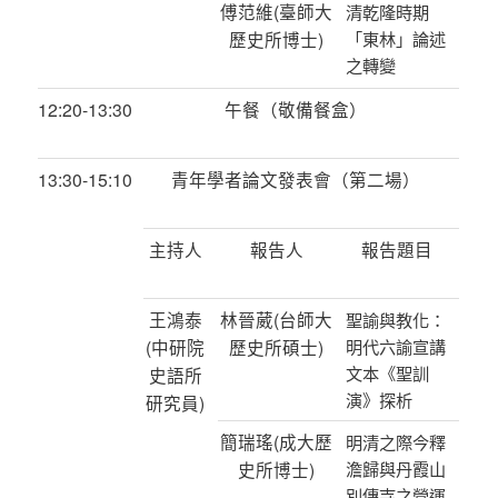
傅范維
(
臺師大
清乾隆時期
歷史所博士
)
「東林」論述
之轉變
12:20-13:30
午餐（敬備餐盒）
13:30-15:10
青年學者論文發表會（第二場）
主持人
報告人
報告題目
王鴻泰
林晉葳
(
台師大
聖諭與教化：
(
中研院
歷史所碩士
)
明代六諭宣講
文本《聖訓
史語所
演》探析
研究員
)
簡瑞瑤
(
成大歷
明清之際今釋
史所博士
)
澹歸與丹霞山
別傳寺之營運