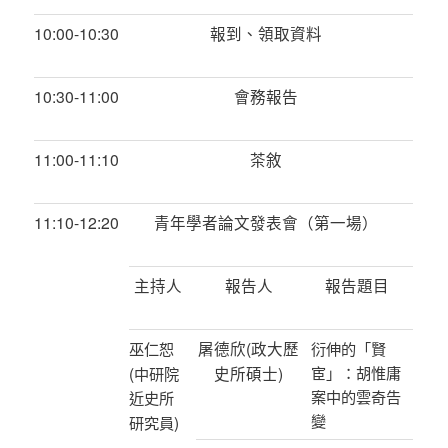
10:00-10:30
報到、領取資料
10:30-11:00
會務報告
11:00-11:10
茶敘
11:10-12:20
青年學者論文發表會（第一場）
主持人
報告人
報告題目
屠德欣
(
政大歷
巫仁恕
衍伸的「賢
(
史所碩士
)
宦」：胡惟庸
中研院
案中的雲奇告
近史所
變
)
研究員