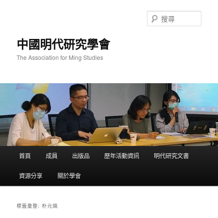
跳
跳
至
至
搜
主
輔
尋
要
助
中國明代研究學會
內
內
容
容
The Association for Ming Studies
主
首頁
成員
出版品
歷年活動資訊
明代研究文書
要
選
資源分享
關於學會
單
朴元熇
標籤彙整: