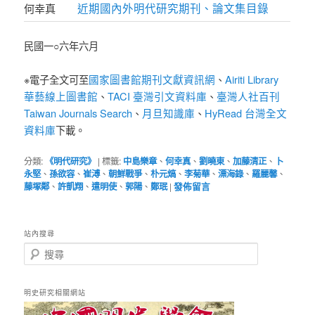
近期國內外明代研究期刊、論文集目錄
何幸真
民國一○六年六月
國家圖書館期刊文獻資訊網
Airiti Library
※電子全文可至
、
華藝線上圖書館
TACI 臺灣引文資料庫
臺灣人社百刊
、
、
Taiwan Journals Search
月旦知識庫
HyRead 台灣全文
、
、
資料庫
下載。
分類:
《明代研究》
|
標籤:
中島樂章
、
何幸真
、
劉曉東
、
加藤清正
、
卜
永堅
、
孫欲容
、
崔溥
、
朝鮮戰爭
、
朴元熇
、
李菊華
、
漂海錄
、
羅麗馨
、
藤塚鄰
、
許凱翔
、
遣明使
、
郭陽
、
鄭珉
|
發佈留言
站內搜尋
搜
尋
明史研究相關網站