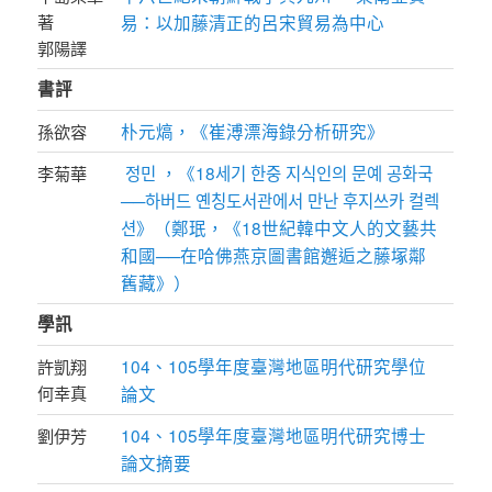
著
易：以加藤清正的呂宋貿易為中心
郭陽譯
書評
朴元熇，《崔溥漂海錄分析研究》
孫欲容
정민 ，《18세기 한중 지식인의 문예 공화국
李菊華
──하버드 옌칭도서관에서 만난 후지쓰카 컬렉
션》（鄭珉，《18世紀韓中文人的文藝共
和國──在哈佛燕京圖書館邂逅之藤塚鄰
舊藏》）
學訊
104、105學年度臺灣地區明代研究學位
許凱翔
何幸真
論文
104、105學年度臺灣地區明代研究博士
劉伊芳
論文摘要