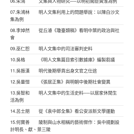
06.朱鴻 文集與人物研究──以明初閣臣黃淮為例
07.朱鴻林 明人文集利用上的問題舉說：以陳白沙文
集為例
08.李焯然 從丘濬《瓊臺類稿》看明中葉的政治與社
會
09.巫仁恕 明人文集中的司法審判史料
10.吳格 《明人文集篇目索引數據庫》編製芻議
11.吳振漢 明代後期舉貢出身文官之仕途
12.吳量愷 《張居正集》與明朝中後期社會變異
13.吳智和 明人文集中的生活史料──以居家休閒生
活為例
14.呂士朋 從《袁中郎全集》看公安派新文學運動
15.何寶善 陵制與山水相稱的藝術傑作：吳中規劃設
計明長、獻、景三陵