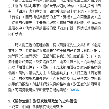
洪主編的《陽明年譜》關於天泉證道的記載中，陽明指出「四
有」「四無」應相資為用，四句教法是徹上徹下語，王畿表示
「有省」，因而構成其哲學的上下，實權，主次兩重層次。這
可從他的心體論、工夫論和理想人格論中得到反映。然而這兩
重層次中，他內心深處重視的是「四無」說，遂造成其體系的
內在矛盾。
二、時人對王畿的兩種非難：從《聶雙江先生文集》和《念庵
文集》中，發現聶豹與羅洪先非難王畿的已發求良知說，把良
知等同於知識而逐外；王畿則認為良知與知識都屬「知」，良
知不能外於知覺，然知識非良知，兩者性質不同。而楊豫孫提
出以「知識為性」，企圖糾正王畿未把知識提到應有的高度的
偏差。聶豹、羅洪先力主「格物無功夫」，批評王畿「周物而
不過」的格物說為重外輕內，而吳悟齋及《高子遺書》中所載
高攀龍的觀點，則主張返歸朱熹的格物論。對王畿的這兩種非
BACK
難，可窺見晚明朱學和實學思潮的興起。
2.《賜餘堂集》對研究晚明政治的史料價值
王戎笙 中國社會科學院歷史研究所