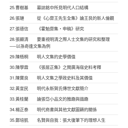
25.曹樹基 墓誌銘中所見明代人口結構
26.張璉 從《心齋王先生全集》論王艮的新人倫觀
27.張德信 《霍勉齋集‧申稿》研究
28.張顯清 要重視明清之際人士文集的研究和整理
──以孫奇逢文集為例
29.陳梧桐 明人文集的史學價值
30.陳學霖 《張居正集》之閩廣海寇史料考釋
31.陳寶良 明人文集之學政史料及其價值
32.黃宣民 明代永新賀氏傳世文獻簡介
33.黃桂蘭 論張岱小品文的雅趣與諧趣
34.楊正泰 明代商書與其他文獻圖籍的關係
35.鄭培凱 名賢與自我：張大復筆下的理想人生