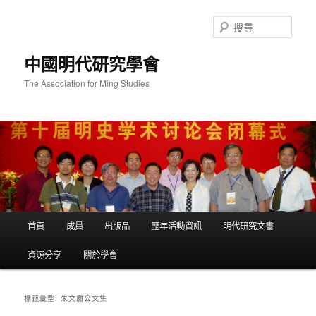
跳
跳
至
至
搜
主
輔
尋
要
助
中國明代研究學會
內
內
容
容
The Association for Ming Studies
主
首頁
成員
出版品
歷年活動資訊
明代研究文書
要
選
資源分享
關於學會
單
朱文肅公文集
標籤彙整: