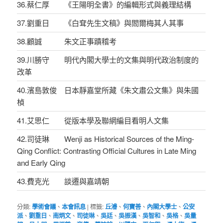
36.蔡仁厚 《王陽明全書》的編輯形式與義理結構
37.劉重日 《白耷先生文稿》與閻爾梅其人其事
38.顧誠 朱文正事蹟稽考
39.川勝守 明代內閣大學士的文集與明代政治制度的
改革
40.濱島敦俊 日本靜嘉堂所藏《朱文肅公文集》與朱國
楨
41.艾思仁 從版本學及聯網編目看明人文集
42.司徒琳 Wenji as Historical Sources of the Ming-
Qing Conflict: Contrasting Official Cultures in Late Ming
and Early Qing
43.費克光 談遷與嘉靖朝
分類:
學術會議
、
本會訊息
|
標籤:
丘濬
、
何寶善
、
內閣大學士
、
公安
派
、
劉重日
、
南炳文
、
司徒琳
、
吳廷
、
吳振漢
、
吳智和
、
吳格
、
吳量