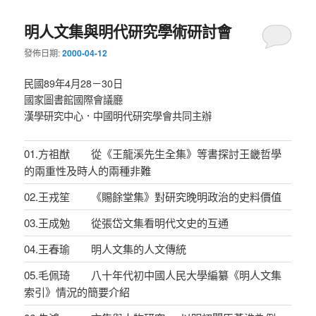
明人文集與明代研究學術研討會
發佈日期:
2000-04-12
民國89年4月28－30日
國家圖書館國際會議廳
漢學研究中心．中國明代研究學會共同主辦
01.方祖猷 從《王龍溪先生全集》等書探討王畿哲學
的兩重性及時人的兩種非難
02.王戎笙 《賜餘堂集》對研究晚明政治的史料價值
03.王成勉 從張岱文集看明代文史的互通
04.王春瑜 明人文集的人文傳統
05.毛佩琦 八十年代初中國人民大學編纂《明人文集
索引》情況的簡要介紹