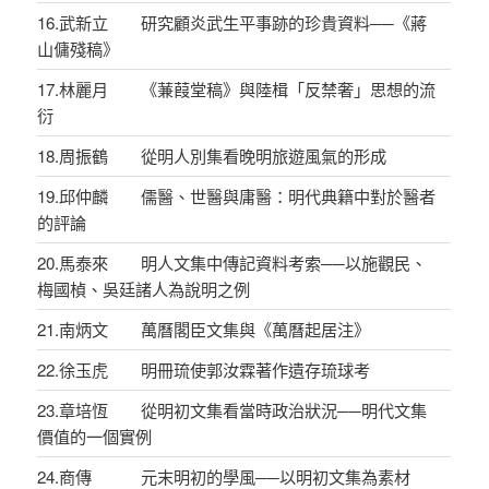
16.武新立 研究顧炎武生平事跡的珍貴資料──《蔣
山傭殘稿》
17.林麗月 《蒹葭堂稿》與陸楫「反禁奢」思想的流
衍
18.周振鶴 從明人別集看晚明旅遊風氣的形成
19.邱仲麟 儒醫、世醫與庸醫：明代典籍中對於醫者
的評論
20.馬泰來 明人文集中傳記資料考索──以施觀民、
梅國楨、吳廷諸人為說明之例
21.南炳文 萬曆閣臣文集與《萬曆起居注》
22.徐玉虎 明冊琉使郭汝霖著作遺存琉球考
23.章培恆 從明初文集看當時政治狀況──明代文集
價值的一個實例
24.商傳 元末明初的學風──以明初文集為素材