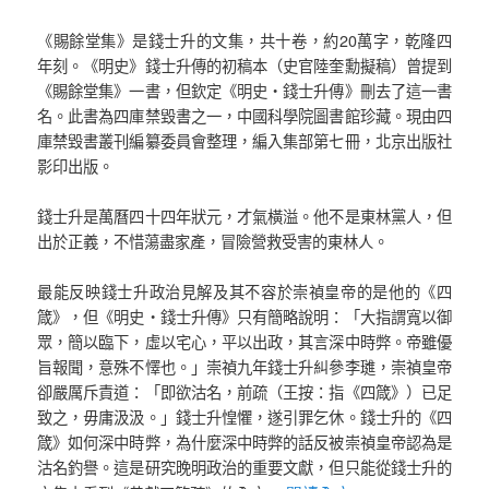
《賜餘堂集》是錢士升的文集，共十卷，約20萬字，乾隆四
年刻。《明史》錢士升傳的初稿本（史官陸奎勳擬稿）曾提到
《賜餘堂集》一書，但欽定《明史‧錢士升傳》刪去了這一書
名。此書為四庫禁毀書之一，中國科學院圖書館珍藏。現由四
庫禁毀書叢刊編纂委員會整理，編入集部第七冊，北京出版社
影印出版。
錢士升是萬曆四十四年狀元，才氣橫溢。他不是東林黨人，但
出於正義，不惜蕩盡家產，冒險營救受害的東林人。
最能反映錢士升政治見解及其不容於崇禎皇帝的是他的《四
箴》，但《明史‧錢士升傳》只有簡略說明：「大指謂寬以御
眾，簡以臨下，虛以宅心，平以出政，其言深中時弊。帝雖優
旨報聞，意殊不懌也。」崇禎九年錢士升糾參李璡，崇禎皇帝
卻嚴厲斥責道：「即欲沽名，前疏（王按：指《四箴》）已足
致之，毋庸汲汲。」錢士升惶懼，遂引罪乞休。錢士升的《四
箴》如何深中時弊，為什麼深中時弊的話反被崇禎皇帝認為是
沽名釣譽。這是研究晚明政治的重要文獻，但只能從錢士升的