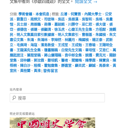
閱讀全文
→
文集中看到《恭獻四箴疏》的全文。
分類:
學術會議
、
本會訊息
|
標籤:
丘濬
、
何寶善
、
內閣大學士
、
公安
派
、
劉重日
、
南炳文
、
司徒琳
、
吳廷
、
吳振漢
、
吳智和
、
吳格
、
吳量
愷
、
呂士朋
、
周振鶴
、
商傳
、
墓誌銘
、
川勝守
、
巫仁恕
、
張大復
、
張
岱
、
張德信
、
張璉
、
張顯清
、
徐玉虎
、
心齋王先生全集
、
方祖猷
、
施觀
民
、
明人文集篇目索引數據庫
、
明人文集索引
、
曹樹基
、
朱國楨
、
朱文
肅公文集
、
朱鴻
、
朱鴻林
、
李焯然
、
林麗月
、
梅國楨
、
楊正泰
、
武新
立
、
毛佩琦
、
海寇
、
濱島敦俊
、
王戎笙
、
王成勉
、
王春瑜
、
王陽明全
書
、
王龍溪先生全集
、
瓊臺類稿
、
白耷先生文稿
、
章培恆
、
艾思仁
、
萬
曆起居注
、
蒹葭堂稿
、
蔣山傭殘稿
、
袁中郎全集
、
談遷
、
費克光
、
賜餘
堂集
、
邱仲麟
、
郭汝霖
、
鄭培凱
、
醫者
、
閻爾梅
、
陳學霖
、
陳寶良
、
陳
梧桐
、
陳白沙
、
陸楫
、
霍勉齋集
、
靜嘉堂
、
顧炎武
、
顧誠
、
馬泰來
、
黃
宣民
、
黃桂蘭
、
黃淮
|
發佈留言
站內搜尋
搜
尋
明史研究相關網站