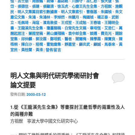
愷
、
呂士朋
、
周振鶴
、
商傳
、
墓誌銘
、
川勝守
、
巫仁恕
、
張大復
、
張
岱
、
張德信
、
張璉
、
張顯清
、
徐玉虎
、
心齋王先生全集
、
方祖猷
、
施觀
民
、
明人文集篇目索引數據庫
、
明人文集索引
、
曹樹基
、
朱國楨
、
朱文
肅公文集
、
朱鴻
、
朱鴻林
、
李焯然
、
林麗月
、
梅國楨
、
楊正泰
、
武新
立
、
毛佩琦
、
海寇
、
濱島敦俊
、
王戎笙
、
王成勉
、
王春瑜
、
王陽明全
書
、
王龍溪先生全集
、
瓊臺類稿
、
白耷先生文稿
、
章培恆
、
艾思仁
、
萬
曆起居注
、
蒹葭堂稿
、
蔣山傭殘稿
、
袁中郎全集
、
談遷
、
費克光
、
賜餘
堂集
、
邱仲麟
、
郭汝霖
、
鄭培凱
、
醫者
、
閻爾梅
、
陳學霖
、
陳寶良
、
陳
梧桐
、
陳白沙
、
陸楫
、
霍勉齋集
、
靜嘉堂
、
顧炎武
、
顧誠
、
馬泰來
、
黃
宣民
、
黃桂蘭
、
黃淮
|
發佈留言
明人文集與明代研究學術研討會
論文提要
發佈日期:
2000-03-12
1.從《王龍溪先生全集》等書探討王畿哲學的兩重性及人
的兩種非難
方祖猷 寧波大學中國文化研究中心
一、關於王畿哲學體系的兩重性：《王龍溪先生全集》和錢德