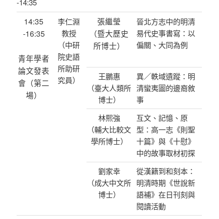
-14:35
14:35
張繼瑩
李仁淵
晉北方志中的明清
-16:35
教授
（暨大歷史
易代史事書寫：以
（中研
偏關、大同為例
所博士）
院史語
青年學者
所助研
論文發表
王鵬惠
異／軼域遺蹤：明
究員）
會（第二
（臺大人類所
清蠻夷圖的邊裔敘
場）
博士）
事
林熙強
互文、記憶、原
（輔大比較文
型：高一志《則聖
學所博士）
十篇》與《十慰》
中的故事取材初探
劉家幸
從漢籍到和刻本：
（成大中文所
明清時期《世說新
博士）
語補》在日刊刻與
閱讀活動