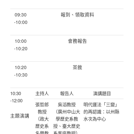
09:30
報到、領取資料
-10:00
10:00
會務報告
-10:20
10:20
茶敘
-10:30
10:30
主持人
報告人
演講題目
-12:00
張哲郎
吳滔教授
明代運法「三變」
教授
（廣州中山大
的再認識：以州縣
主題演講
（政大
學歷史系教
水次為中心
歷史系
授、臺大歷史
名譽教
系客座教授）