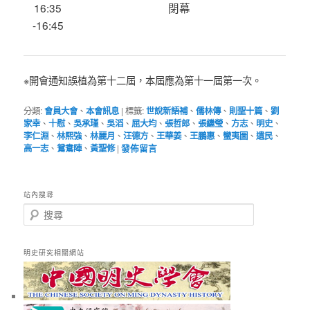
16:35
閉幕
-16:45
※開會通知誤植為第十二屆，本屆應為第十一屆第一次。
分類:
會員大會
、
本會訊息
|
標籤:
世說新語補
、
儒林傳
、
則聖十篇
、
劉
家幸
、
十慰
、
吳承瑾
、
吳滔
、
屈大均
、
張哲郎
、
張繼瑩
、
方志
、
明史
、
李仁淵
、
林熙強
、
林麗月
、
汪德方
、
王華姜
、
王鵬惠
、
蠻夷圖
、
遺民
、
高一志
、
鴛鴦陣
、
黃聖修
|
發佈留言
站內搜尋
搜
尋
明史研究相關網站