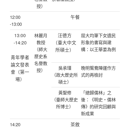
授）
午餐
12:00
-13:00
13:00
汪德方
林麗月
屈大均筆下女遺民
-14:20
教授
（臺大中文
形象的書寫與建
（師大
構：以王華姜為例
所碩士）
歷史系
青年學者
名譽教
論文發表
吳承瑾
晚明鴛鴦陣運作方
授）
會（第一
（政大歷史所
式的再檢討
場）
碩士）
黃聖修
「總歸儒林」之
（臺師大歷史
後：《明史‧儒林
所博士）
傳》的研究回顧與
新成果
茶敘
14:20