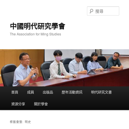
跳
跳
至
至
搜
主
輔
尋
要
助
中國明代研究學會
內
內
容
容
The Association for Ming Studies
主
首頁
成員
出版品
歷年活動資訊
明代研究文書
要
選
資源分享
關於學會
單
明史
標籤彙整: