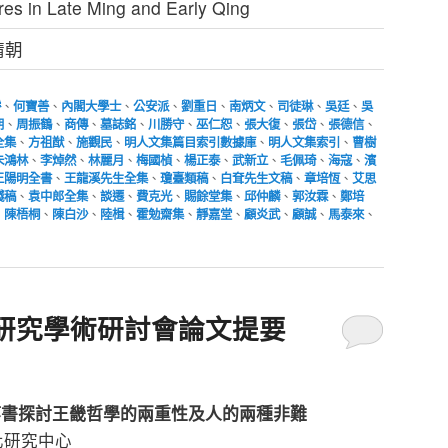
ures in Late Ming and Early Qing
靖朝
濬
、
何寶善
、
內閣大學士
、
公安派
、
劉重日
、
南炳文
、
司徒琳
、
吳廷
、
吳
朋
、
周振鶴
、
商傳
、
墓誌銘
、
川勝守
、
巫仁恕
、
張大復
、
張岱
、
張德信
、
全集
、
方祖猷
、
施觀民
、
明人文集篇目索引數據庫
、
明人文集索引
、
曹樹
朱鴻林
、
李焯然
、
林麗月
、
梅國楨
、
楊正泰
、
武新立
、
毛佩琦
、
海寇
、
濱
王陽明全書
、
王龍溪先生全集
、
瓊臺類稿
、
白耷先生文稿
、
章培恆
、
艾思
殘稿
、
袁中郎全集
、
談遷
、
費克光
、
賜餘堂集
、
邱仲麟
、
郭汝霖
、
鄭培
、
陳梧桐
、
陳白沙
、
陸楫
、
霍勉齋集
、
靜嘉堂
、
顧炎武
、
顧誠
、
馬泰來
、
研究學術研討會論文提要
等書探討王畿哲學的兩重性及人的兩種非難
化研究中心