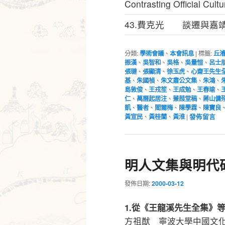
Contrasting Official Cult
43.費克光 談遷與嘉
分類:
學術會議
、
本會訊息
|
標籤:
丘
振漢
、
吳智和
、
吳格
、
吳量愷
、
呂士
張璉
、
張顯清
、
徐玉虎
、
心齋王先生
基
、
朱國楨
、
朱文肅公文集
、
朱鴻
、
島敦俊
、
王戎笙
、
王成勉
、
王春瑜
、
仁
、
萬曆起居注
、
蒹葭堂稿
、
蔣山傭
凱
、
醫者
、
閻爾梅
、
陳學霖
、
陳寶良
黃宣民
、
黃桂蘭
、
黃淮
|
發佈留言
明人文集與明代
發佈日期:
2000-03-12
1.從《王龍溪先生全集》
方祖猷 寧波大學中國文