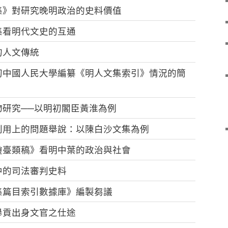
集》對研究晚明政治的史料價值
集看明代文史的互通
的人文傳統
初中國人民大學編纂《明人文集索引》情況的簡
研究──以明初閣臣黃淮為例
利用上的問題舉說：以陳白沙文集為例
瓊臺類稿》看明中葉的政治與社會
中的司法審判史料
集篇目索引數據庫》編製芻議
舉貢出身文官之仕途