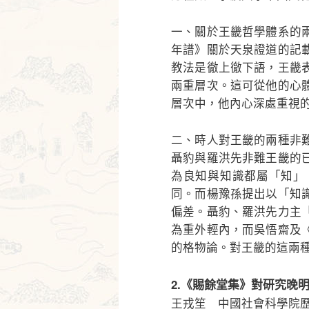
一、關於王畿哲學體系的
年譜》關於天泉證道的記
教法是徹上徹下語，王畿
兩重層次。這可從他的心
層次中，他內心深處重視
二、時人對王畿的兩種非
聶豹與羅洪先非難王畿的
為良知與知識都屬「知」
同。而楊豫孫提出以「知
偏差。聶豹、羅洪先力主
為重外輕內，而吳悟齋及
的格物論。對王畿的這兩
2.《賜餘堂集》對研究晚
王戎笙 中國社會科學院