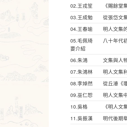
02.王戎笙 《賜餘堂
03.王成勉 從張岱文
04.王春瑜 明人文集
05.毛佩琦 八十年代
要介紹
06.朱鴻 文集與人物
07.朱鴻林 明人文集
08.李焯然 從丘濬《
09.巫仁恕 明人文集
10.吳格 《明人文
11.吳振漢 明代後期