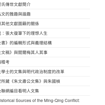
賀氏傳世文獻簡介
品文的雅趣與諧趣
與其他文獻圖籍的關係
我：張大復筆下的理想人生
全書》的編輯形式與義理結構
生文稿》與閻爾梅其人其事
蹟稽考
大學士的文集與明代政治制度的改革
嘉堂所藏《朱文肅公文集》與朱國楨
及聯網編目看明人文集
ical Sources of the Ming-Qing Conflict: