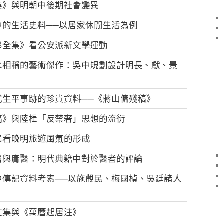
集》與明朝中後期社會變異
中的生活史料──以居家休閒生活為例
郎全集》看公安派新文學運動
水相稱的藝術傑作：吳中規劃設計明長、獻、景
武生平事跡的珍貴資料──《蔣山傭殘稿》
稿》與陸楫「反禁奢」思想的流衍
集看晚明旅遊風氣的形成
醫與庸醫：明代典籍中對於醫者的評論
中傳記資料考索──以施觀民、梅國楨、吳廷諸人
文集與《萬曆起居注》