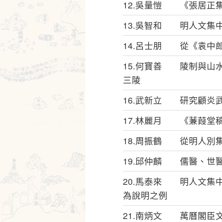
12.吳量愷 《張居正
13.吳智和 明人文集
14.呂士朋 從《袁中
15.何寶善 陵制與山
三陵
16.武新立 研究顧炎
17.林麗月 《蒹葭堂
18.周振鶴 從明人別
19.邱仲麟 儒醫、世
20.馬泰來 明人文集
為說明之例
21.南炳文 萬曆閣臣