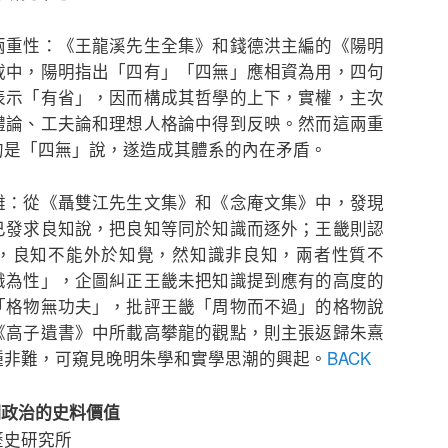
兩重性：《王龍溪先生全集》和錢德洪主編的《陽明
載中，陽明指出「四有」「四無」應相資為用，四句
表示「有省」，因而構成其哲學的上下，實權，主次
體論、工夫論和理想人格論中得到反映。然而這兩重
的是「四無」說，遂造成其體系的內在矛盾。
難：從《聶雙江先生文集》和《念庵文集》中，發現
已發求良知說，把良知等同於知識而逐外；王畿則認
，良知不能外於知覺，然知識非良知，兩者性質不
識為性」，企圖糾正王畿未把知識提到應有的高度的
「格物無功夫」，批評王畿「周物而不過」的格物說
《高子遺書》中所載高攀龍的觀點，則主張返歸朱熹
種非難，可窺見晚明朱學和實學思潮的興起。
BACK
明政治的史料價值
歷史研究所