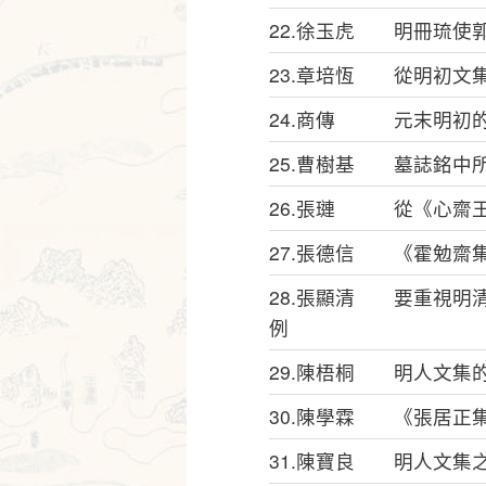
22.徐玉虎 明冊琉使
23.章培恆 從明初文
24.商傳 元末明初的
25.曹樹基 墓誌銘中
26.張璉 從《心齋
27.張德信 《霍勉齋
28.張顯清 要重視明
例
29.陳梧桐 明人文集
30.陳學霖 《張居正
31.陳寶良 明人文集