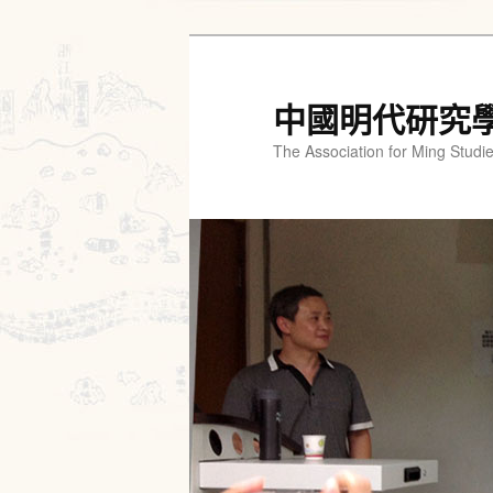
跳
跳
至
至
主
輔
中國明代研究
要
助
The Association for Ming Studi
內
內
容
容