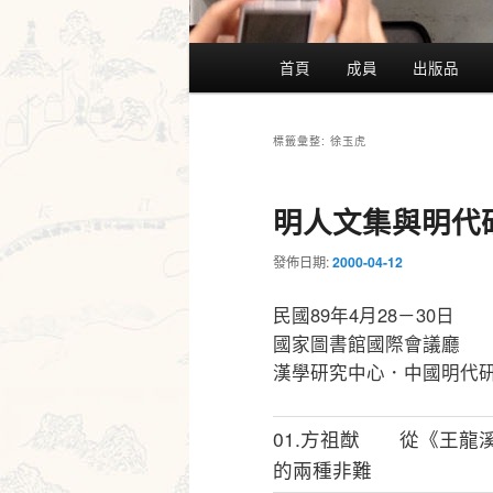
主
首頁
成員
出版品
要
選
單
徐玉虎
標籤彙整:
明人文集與明代
發佈日期:
2000-04-12
民國89年4月28－30日
國家圖書館國際會議廳
漢學研究中心．中國明代
01.方祖猷 從《王龍
的兩種非難