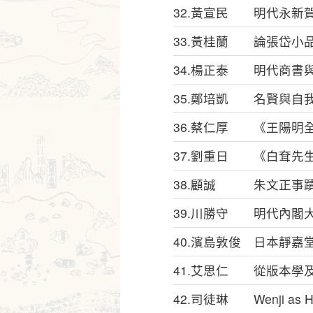
32.黃宣民 明代永新
33.黃桂蘭 論張岱小
34.楊正泰 明代商書
35.鄭培凱 名賢與自
36.蔡仁厚 《王陽明
37.劉重日 《白耷先
38.顧誠 朱文正事
39.川勝守 明代內閣
40.濱島敦俊 日本靜
41.艾思仁 從版本學
42.司徒琳 Wenji as Histor