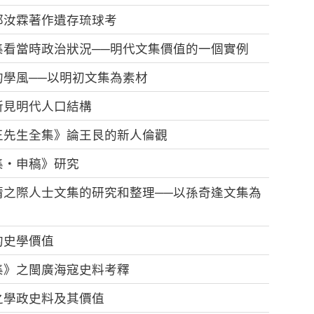
郭汝霖著作遺存琉球考
集看當時政治狀況──明代文集價值的一個實例
學風──以明初文集為素材
所見明代人口結構
王先生全集》論王艮的新人倫觀
集‧申稿》研究
清之際人士文集的研究和整理──以孫奇逢文集為
的史學價值
集》之閩廣海寇史料考釋
之學政史料及其價值