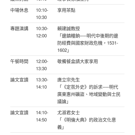
中場休息
10:10-
享用茶點
10:30
專題演講
10:30-
賴建誠教授
12:00
「邊鎮糧餉──明代中後期的邊
防經費與國家財政危機，1531-
1602」
午餐時間
12:00-
敬備餐盒請大家享用
13:30
論文宣讀
13:30-
唐立宗先生
14:10
「《定氛外史》的訴求──明代
廣東惠州礦盜、地域變動與士民
議論」
論文宣讀
14:10-
尤淑君女士
14:50
「《明倫大典》的政治文化意
義」