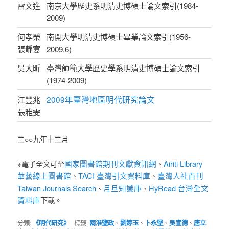
雷文進
南京大學歷史系明清史博碩士論文索引(1984-
2009)
何孝榮
南開大學明清史博碩士畢業論文索引(1956-
張靜宴
2009.6)
吳大昕
臺灣師範大學歷史學系明清史博碩士論文索引
(1974-2009)
2009年臺灣地區明代研究論文
江豐兆
張雅雯
二○○九年十二月
國家圖書館期刊文獻資訊網
Airiti Library
※電子全文可至
、
華藝線上圖書館
TACI 臺灣引文資料庫
臺灣人社百刊
、
、
Taiwan Journals Search
月旦知識庫
HyRead 台灣全文
、
、
資料庫
下載。
分類:
《明代研究》
|
標籤:
兩淮鹽政
、
劉婷玉
、
卜永堅
、
吳宣德
、
唐立