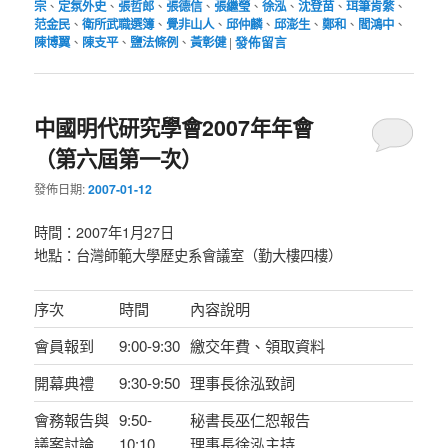
宗
、
定氛外史
、
張哲郎
、
張德信
、
張繼瑩
、
徐泓
、
沈登苗
、
珥筆肯綮
、
范金民
、
衛所武職選簿
、
覺非山人
、
邱仲麟
、
邱澎生
、
鄭和
、
閻鴻中
、
陳博翼
、
陳支平
、
鹽法條例
、
黃彰健
|
發佈留言
中國明代研究學會2007年年會
（第六屆第一次）
發佈日期:
2007-01-12
時間：2007年1月27日
地點：台灣師範大學歷史系會議室（勤大樓四樓）
序次
時間
內容說明
會員報到
9:00-9:30
繳交年費、領取資料
開幕典禮
9:30-9:50
理事長徐泓致詞
會務報告與
9:50-
秘書長巫仁恕報告
議案討論
10:10
理事長徐泓主持