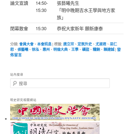
論文宣讀
14:50-
張藝曦先生
15:30
「明中晚期吉水王學與地方家
族」
閉幕散會
15:30
恭祝大家新年 願新康泰
分類:
會員大會
、
本會訊息
|
標籤:
唐立宗
、
定氛外史
、
尤淑君
、
巫仁
恕
、
張藝曦
、
徐泓
、
惠州
、
明倫大典
、
王學
、
礦盜
、
糧餉
、
賴建誠
|
發
佈留言
站內搜尋
搜
尋
明史研究相關網站