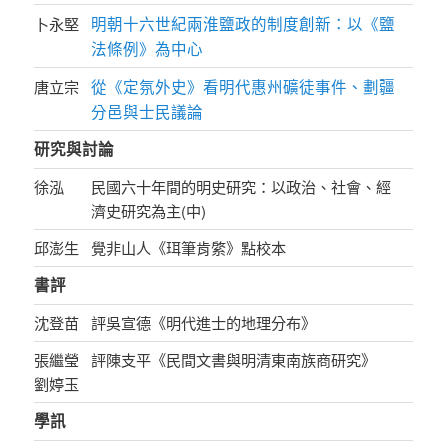
明朝十六世紀兩淮鹽政的制度創新：以《鹽
卜永堅
法條例》為中心
從《定氛外史》看明代惠州礦徒事件、劃疆
唐立宗
分邑與士民議論
研究與討論
徐泓
民國六十年間的明史研究：以政治、社會、經
濟史研究為主(中)
邱澎生
覺非山人《珥筆肯綮》點校本
書評
沈登苗
評吳宣德《明代進士的地理分布》
張繼瑩
評陳支平《民間文書與明清東南族商研究》
劉婷玉
學訊