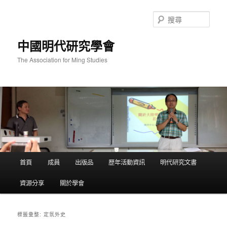
跳
跳
至
至
搜
主
輔
尋
要
助
中國明代研究學會
內
內
容
容
The Association for Ming Studies
主
首頁
成員
出版品
歷年活動資訊
明代研究文書
要
選
資源分享
關於學會
單
定氛外史
標籤彙整: