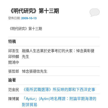
《明代研究》第十三期
發佈日期:
2009-10-13
《明代研究》第十三期
特稿
邱澎生
融攝人生志業於史事考訂的大家：悼念黃彰健
邱仲麟
先生
閻鴻中
張哲郎
悼念張德信先生
論著
《衛所武職選簿》所反映的鄭和下西洋史事
范金民
「Aytiur」(Aytim)地名釋證：附論早期海澄的
陳博翼
對菲貿易