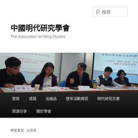
跳
跳
至
至
搜
主
輔
尋
要
助
中國明代研究學會
內
內
容
容
The Association for Ming Studies
主
首頁
成員
出版品
歷年活動資訊
明代研究文書
要
選
資源分享
關於學會
單
太函集
標籤彙整: