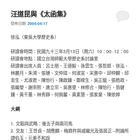
汪道昆與《太函集》
發佈日期:
2004-04-17
徐泓（東吳大學歷史系）
研讀會時間：民國九十三年3月13日（周六）10：00- 12：00
研讀會地點：國立台灣師範大學歷史系討論室
研讀會出席人員：呂士朋、王德毅、孫雲生、張哲郎、徐泓、
林麗月、朱鴻、張璉、文仲瑄、何淑宜、宋惠中、邱仲麟、邱
澎生、尤淑君、陳怡行、陳啟鍾、鄭樑生、吳正龍、張皓政、
張繼瑩、謝崇熙、唐立宗、吳惠雯、林修合、陳怡行、翁健
鍾、黃千蕙、林秀靜、何佩馨、黃素慧、張家豪、陳依婷
大綱
1. 文韜與武略：後五子與兩司馬
2. 交友：王世貞、胡應麟、梅鼎祚與戚繼光及張居正 –附論所
謂伯玉、元美不和說