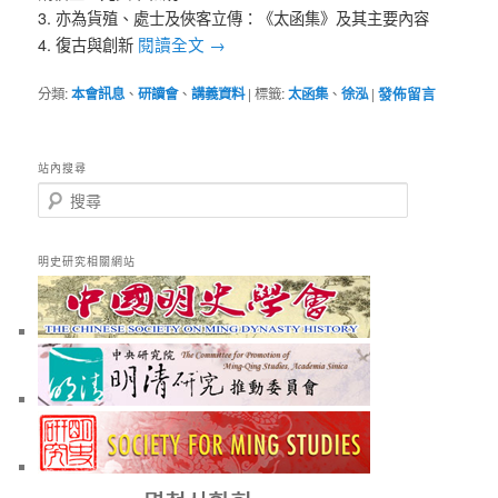
3. 亦為貨殖、處士及俠客立傳：《太函集》及其主要內容
閱讀全文
→
4. 復古與創新
分類:
本會訊息
、
研讀會
、
講義資料
|
標籤:
太函集
、
徐泓
|
發佈留言
站內搜尋
搜
尋
明史研究相關網站