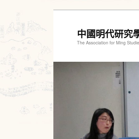
跳
跳
至
至
主
輔
中國明代研究
要
助
The Association for Ming Studi
內
內
容
容