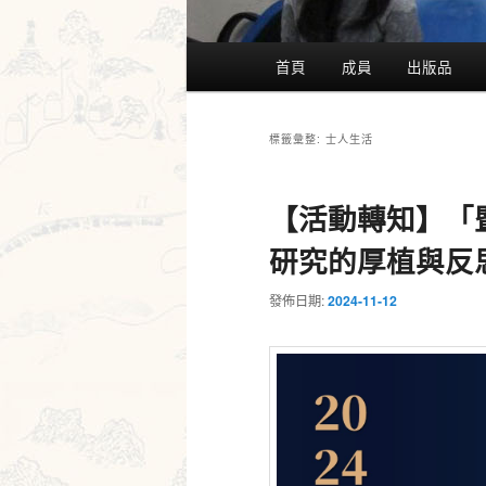
主
首頁
成員
出版品
要
選
單
士人生活
標籤彙整:
【活動轉知】「
研究的厚植與反
發佈日期:
2024-11-12