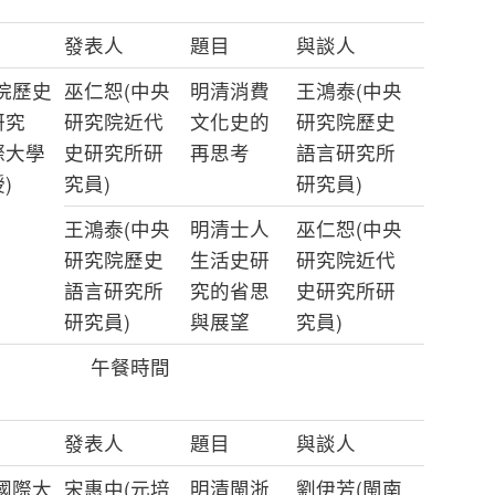
發表人
題目
與談人
院歷史
巫仁恕(中央
明清消費
王鴻泰(中央
研究
研究院近代
文化史的
研究院歷史
際大學
史研究所研
再思考
語言研究所
)
究員)
研究員)
王鴻泰(中央
明清士人
巫仁恕(中央
研究院歷史
生活史研
研究院近代
語言研究所
究的省思
史研究所研
研究員)
與展望
究員)
午餐時間
發表人
題目
與談人
國際大
宋惠中(元培
明清閩浙
劉伊芳(閩南