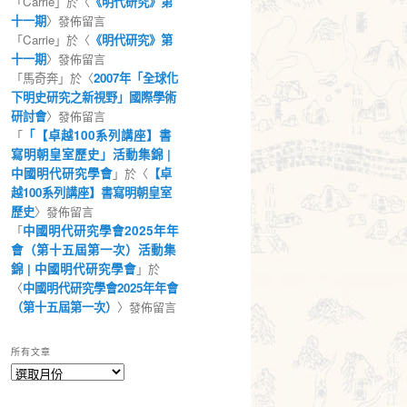
「
Carrie
」於〈
《明代研究》第
十一期
〉發佈留言
「
Carrie
」於〈
《明代研究》第
十一期
〉發佈留言
「
馬奇奔
」於〈
2007年「全球化
下明史研究之新視野」國際學術
研討會
〉發佈留言
「
「【卓越100系列講座】書
寫明朝皇室歷史」活動集錦 |
中國明代研究學會
」於〈
【卓
越100系列講座】書寫明朝皇室
歷史
〉發佈留言
「
中國明代研究學會2025年年
會（第十五屆第一次）活動集
錦 | 中國明代研究學會
」於
〈
中國明代研究學會2025年年會
（第十五屆第一次）
〉發佈留言
所有文章
所
有
文