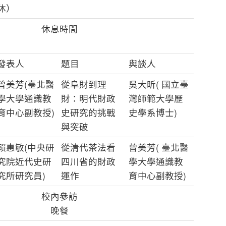
休）
休息時間
發表人
題目
與談人
曾美芳(臺北醫
從阜財到理
吳大昕( 國立臺
學大學通識教
財：明代財政
灣師範大學歷
育中心副教授)
史研究的挑戰
史學系博士)
與突破
賴惠敏(中央研
從清代茶法看
曾美芳( 臺北醫
究院近代史研
四川省的財政
學大學通識教
究所研究員)
運作
育中心副教授)
校內參訪
晚餐