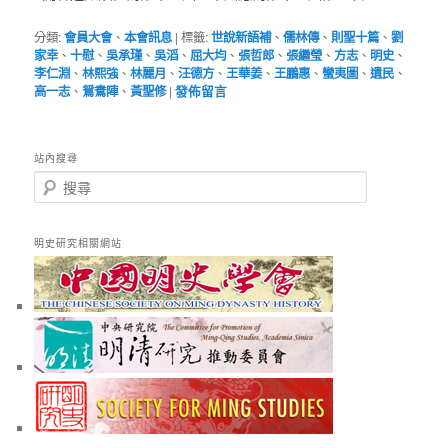
分類:
會員大會
、
本會訊息
|
標籤:
世說新語補
、
儒林傳
、
則聖十篇
、
劉
家幸
、
十慰
、
吳承瑾
、
吳滔
、
屈大均
、
張哲郎
、
張繼瑩
、
方志
、
明史
、
李仁淵
、
林熙強
、
林麗月
、
汪德方
、
王華姜
、
王鵬惠
、
蠻夷圖
、
遺民
、
高一志
、
鴛鴦陣
、
黃聖修
|
發佈留言
站內搜尋
搜
尋
明史研究相關網站