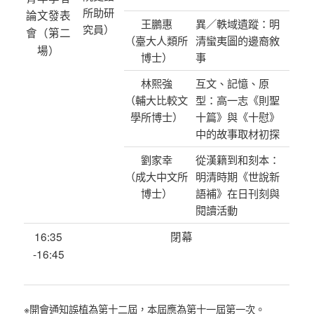
所助研
論文發表
王鵬惠
異／軼域遺蹤：明
究員）
會（第二
（臺大人類所
清蠻夷圖的邊裔敘
場）
博士）
事
林熙強
互文、記憶、原
（輔大比較文
型：高一志《則聖
學所博士）
十篇》與《十慰》
中的故事取材初探
劉家幸
從漢籍到和刻本：
（成大中文所
明清時期《世說新
博士）
語補》在日刊刻與
閱讀活動
16:35
閉幕
-16:45
※開會通知誤植為第十二屆，本屆應為第十一屆第一次。