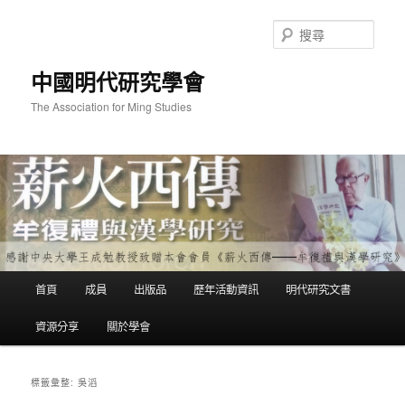
跳
跳
至
至
搜
主
輔
尋
要
助
中國明代研究學會
內
內
容
容
The Association for Ming Studies
主
首頁
成員
出版品
歷年活動資訊
明代研究文書
要
選
資源分享
關於學會
單
吳滔
標籤彙整: