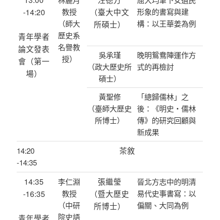
-14:20
教授
（臺大中文
形象的書寫與建
（師大
構：以王華姜為例
所碩士）
歷史系
青年學者
名譽教
論文發表
吳承瑾
晚明鴛鴦陣運作方
授）
會（第一
（政大歷史所
式的再檢討
場）
碩士）
黃聖修
「總歸儒林」之
（臺師大歷史
後：《明史‧儒林
所博士）
傳》的研究回顧與
新成果
茶敘
14:20
-14:35
14:35
張繼瑩
李仁淵
晉北方志中的明清
-16:35
教授
（暨大歷史
易代史事書寫：以
（中研
偏關、大同為例
所博士）
院史語
青年學者