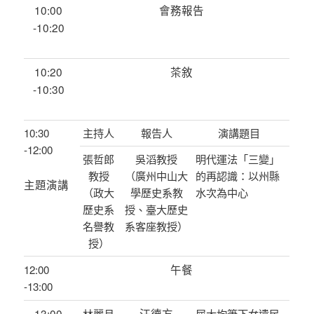
10:00
會務報告
-10:20
10:20
茶敘
-10:30
10:30
主持人
報告人
演講題目
-12:00
張哲郎
吳滔教授
明代運法「三變」
教授
（廣州中山大
的再認識：以州縣
主題演講
（政大
學歷史系教
水次為中心
歷史系
授、臺大歷史
名譽教
系客座教授）
授）
午餐
12:00
-13:00
13:00
汪德方
林麗月
屈大均筆下女遺民