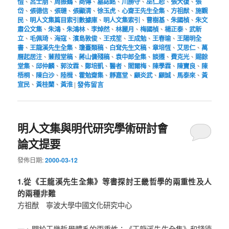
愷
、
呂士朋
、
周振鶴
、
商傳
、
墓誌銘
、
川勝守
、
巫仁恕
、
張大復
、
張
岱
、
張德信
、
張璉
、
張顯清
、
徐玉虎
、
心齋王先生全集
、
方祖猷
、
施觀
民
、
明人文集篇目索引數據庫
、
明人文集索引
、
曹樹基
、
朱國楨
、
朱文
肅公文集
、
朱鴻
、
朱鴻林
、
李焯然
、
林麗月
、
梅國楨
、
楊正泰
、
武新
立
、
毛佩琦
、
海寇
、
濱島敦俊
、
王戎笙
、
王成勉
、
王春瑜
、
王陽明全
書
、
王龍溪先生全集
、
瓊臺類稿
、
白耷先生文稿
、
章培恆
、
艾思仁
、
萬
曆起居注
、
蒹葭堂稿
、
蔣山傭殘稿
、
袁中郎全集
、
談遷
、
費克光
、
賜餘
堂集
、
邱仲麟
、
郭汝霖
、
鄭培凱
、
醫者
、
閻爾梅
、
陳學霖
、
陳寶良
、
陳
梧桐
、
陳白沙
、
陸楫
、
霍勉齋集
、
靜嘉堂
、
顧炎武
、
顧誠
、
馬泰來
、
黃
宣民
、
黃桂蘭
、
黃淮
|
發佈留言
明人文集與明代研究學術研討會
論文提要
發佈日期:
2000-03-12
1.從《王龍溪先生全集》等書探討王畿哲學的兩重性及人
的兩種非難
方祖猷 寧波大學中國文化研究中心
一、關於王畿哲學體系的兩重性：《王龍溪先生全集》和錢德