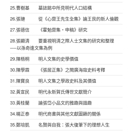
25.曹樹基 墓誌銘中所見明代人口結構
26.張璉 從《心齋王先生全集》論王艮的新人倫觀
27.張德信 《霍勉齋集‧申稿》研究
28.張顯清 要重視明清之際人士文集的研究和整理
──以孫奇逢文集為例
29.陳梧桐 明人文集的史學價值
30.陳學霖 《張居正集》之閩廣海寇史料考釋
31.陳寶良 明人文集之學政史料及其價值
32.黃宣民 明代永新賀氏傳世文獻簡介
33.黃桂蘭 論張岱小品文的雅趣與諧趣
34.楊正泰 明代商書與其他文獻圖籍的關係
35.鄭培凱 名賢與自我：張大復筆下的理想人生