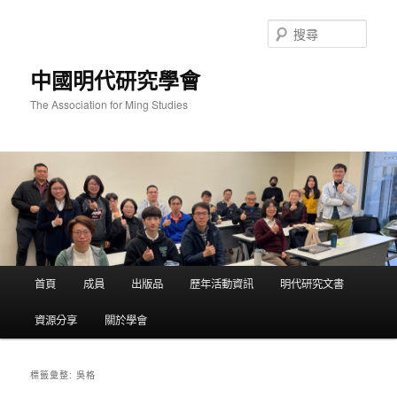
跳
跳
至
至
搜
主
輔
尋
要
助
中國明代研究學會
內
內
容
容
The Association for Ming Studies
主
首頁
成員
出版品
歷年活動資訊
明代研究文書
要
選
資源分享
關於學會
單
吳格
標籤彙整: