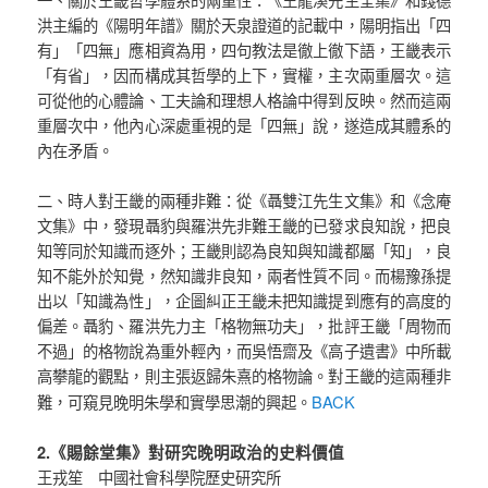
洪主編的《陽明年譜》關於天泉證道的記載中，陽明指出「四
有」「四無」應相資為用，四句教法是徹上徹下語，王畿表示
「有省」，因而構成其哲學的上下，實權，主次兩重層次。這
可從他的心體論、工夫論和理想人格論中得到反映。然而這兩
重層次中，他內心深處重視的是「四無」說，遂造成其體系的
內在矛盾。
二、時人對王畿的兩種非難：從《聶雙江先生文集》和《念庵
文集》中，發現聶豹與羅洪先非難王畿的已發求良知說，把良
知等同於知識而逐外；王畿則認為良知與知識都屬「知」，良
知不能外於知覺，然知識非良知，兩者性質不同。而楊豫孫提
出以「知識為性」，企圖糾正王畿未把知識提到應有的高度的
偏差。聶豹、羅洪先力主「格物無功夫」，批評王畿「周物而
不過」的格物說為重外輕內，而吳悟齋及《高子遺書》中所載
高攀龍的觀點，則主張返歸朱熹的格物論。對王畿的這兩種非
BACK
難，可窺見晚明朱學和實學思潮的興起。
2.《賜餘堂集》對研究晚明政治的史料價值
王戎笙 中國社會科學院歷史研究所