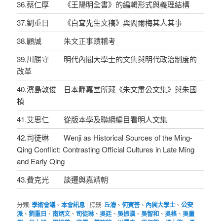
36.蔡仁厚 《王陽明全書》的編輯形式與義理結構
37.劉重日 《白耷先生文稿》與閻爾梅其人其事
38.顧誠 朱文正事蹟稽考
39.川勝守 明代內閣大學士的文集與明代政治制度的
改革
40.濱島敦俊 日本靜嘉堂所藏《朱文肅公文集》與朱國
楨
41.艾思仁 從版本學及聯網編目看明人文集
42.司徒琳 Wenji as Historical Sources of the Ming-
Qing Conflict: Contrasting Official Cultures in Late Ming
and Early Qing
43.費克光 談遷與嘉靖朝
分類:
學術會議
、
本會訊息
|
標籤:
丘濬
、
何寶善
、
內閣大學士
、
公安
派
、
劉重日
、
南炳文
、
司徒琳
、
吳廷
、
吳振漢
、
吳智和
、
吳格
、
吳量