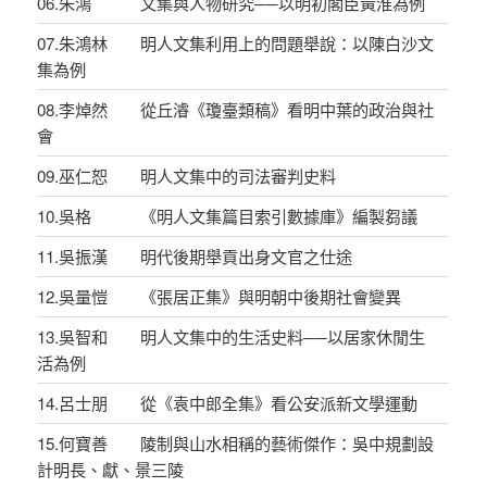
06.朱鴻 文集與人物研究──以明初閣臣黃淮為例
07.朱鴻林 明人文集利用上的問題舉說：以陳白沙文
集為例
08.李焯然 從丘濬《瓊臺類稿》看明中葉的政治與社
會
09.巫仁恕 明人文集中的司法審判史料
10.吳格 《明人文集篇目索引數據庫》編製芻議
11.吳振漢 明代後期舉貢出身文官之仕途
12.吳量愷 《張居正集》與明朝中後期社會變異
13.吳智和 明人文集中的生活史料──以居家休閒生
活為例
14.呂士朋 從《袁中郎全集》看公安派新文學運動
15.何寶善 陵制與山水相稱的藝術傑作：吳中規劃設
計明長、獻、景三陵