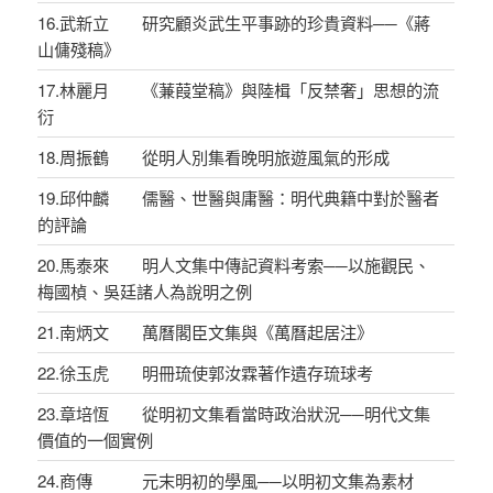
16.武新立 研究顧炎武生平事跡的珍貴資料──《蔣
山傭殘稿》
17.林麗月 《蒹葭堂稿》與陸楫「反禁奢」思想的流
衍
18.周振鶴 從明人別集看晚明旅遊風氣的形成
19.邱仲麟 儒醫、世醫與庸醫：明代典籍中對於醫者
的評論
20.馬泰來 明人文集中傳記資料考索──以施觀民、
梅國楨、吳廷諸人為說明之例
21.南炳文 萬曆閣臣文集與《萬曆起居注》
22.徐玉虎 明冊琉使郭汝霖著作遺存琉球考
23.章培恆 從明初文集看當時政治狀況──明代文集
價值的一個實例
24.商傳 元末明初的學風──以明初文集為素材