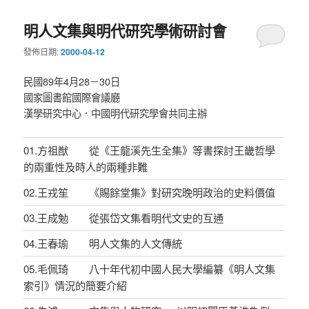
明人文集與明代研究學術研討會
發佈日期:
2000-04-12
民國89年4月28－30日
國家圖書館國際會議廳
漢學研究中心．中國明代研究學會共同主辦
01.方祖猷 從《王龍溪先生全集》等書探討王畿哲學
的兩重性及時人的兩種非難
02.王戎笙 《賜餘堂集》對研究晚明政治的史料價值
03.王成勉 從張岱文集看明代文史的互通
04.王春瑜 明人文集的人文傳統
05.毛佩琦 八十年代初中國人民大學編纂《明人文集
索引》情況的簡要介紹