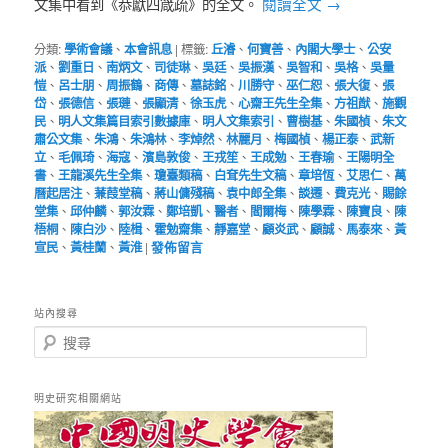
閱讀全文
→
文集中看到《恭獻四箴疏》的全文。
分類:
學術會議
、
本會訊息
|
標籤:
丘濬
、
何寶善
、
內閣大學士
、
公安
派
、
劉重日
、
南炳文
、
司徒琳
、
吳廷
、
吳振漢
、
吳智和
、
吳格
、
吳量
愷
、
呂士朋
、
周振鶴
、
商傳
、
墓誌銘
、
川勝守
、
巫仁恕
、
張大復
、
張
岱
、
張德信
、
張璉
、
張顯清
、
徐玉虎
、
心齋王先生全集
、
方祖猷
、
施觀
民
、
明人文集篇目索引數據庫
、
明人文集索引
、
曹樹基
、
朱國楨
、
朱文
肅公文集
、
朱鴻
、
朱鴻林
、
李焯然
、
林麗月
、
梅國楨
、
楊正泰
、
武新
立
、
毛佩琦
、
海寇
、
濱島敦俊
、
王戎笙
、
王成勉
、
王春瑜
、
王陽明全
書
、
王龍溪先生全集
、
瓊臺類稿
、
白耷先生文稿
、
章培恆
、
艾思仁
、
萬
曆起居注
、
蒹葭堂稿
、
蔣山傭殘稿
、
袁中郎全集
、
談遷
、
費克光
、
賜餘
堂集
、
邱仲麟
、
郭汝霖
、
鄭培凱
、
醫者
、
閻爾梅
、
陳學霖
、
陳寶良
、
陳
梧桐
、
陳白沙
、
陸楫
、
霍勉齋集
、
靜嘉堂
、
顧炎武
、
顧誠
、
馬泰來
、
黃
宣民
、
黃桂蘭
、
黃淮
|
發佈留言
站內搜尋
搜
尋
明史研究相關網站