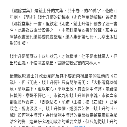
《賜餘堂集》是錢士升的文集，共十卷，約20萬字，乾隆四
年刻。《明史》錢士升傳的初稿本（史官陸奎勳擬稿）曾提到
《賜餘堂集》一書，但欽定《明史‧錢士升傳》刪去了這一書
名。此書為四庫禁毀書之一，中國科學院圖書館珍藏。現由四
庫禁毀書叢刊編纂委員會整理，編入集部第七冊，北京出版社
影印出版。
錢士升是萬曆四十四年狀元，才氣橫溢。他不是東林黨人，但
出於正義，不惜蕩盡家產，冒險營救受害的東林人。
最能反映錢士升政治見解及其不容於崇禎皇帝的是他的《四
箴》，但《明史‧錢士升傳》只有簡略說明：「大指謂寬以御
眾，簡以臨下，虛以宅心，平以出政，其言深中時弊。帝雖優
旨報聞，意殊不懌也。」崇禎九年錢士升糾參李璡，崇禎皇帝
卻嚴厲斥責道：「即欲沽名，前疏（王按：指《四箴》）已足
致之，毋庸汲汲。」錢士升惶懼，遂引罪乞休。錢士升的《四
箴》如何深中時弊，為什麼深中時弊的話反被崇禎皇帝認為是
沽名釣譽。這是研究晚明政治的重要文獻，但只能從錢士升的