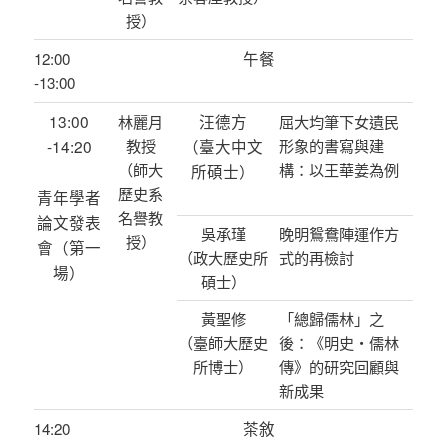
授）
午餐
12:00
-13:00
13:00
汪德方
林麗月
屈大均筆下女遺民
-14:20
教授
（臺大中文
形象的書寫與建
（師大
構：以王華姜為例
所碩士）
歷史系
青年學者
名譽教
論文發表
吳承瑾
晚明鴛鴦陣運作方
授）
會（第一
（政大歷史所
式的再檢討
場）
碩士）
黃聖修
「總歸儒林」之
（臺師大歷史
後：《明史‧儒林
所博士）
傳》的研究回顧與
新成果
茶敘
14:20