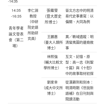
-14:35
14:35
張繼瑩
李仁淵
晉北方志中的明清
-16:35
教授
（暨大歷史
易代史事書寫：以
（中研
偏關、大同為例
所博士）
院史語
青年學者
所助研
論文發表
王鵬惠
異／軼域遺蹤：明
究員）
會（第二
（臺大人類所
清蠻夷圖的邊裔敘
場）
博士）
事
林熙強
互文、記憶、原
（輔大比較文
型：高一志《則聖
學所博士）
十篇》與《十慰》
中的故事取材初探
劉家幸
從漢籍到和刻本：
（成大中文所
明清時期《世說新
博士）
語補》在日刊刻與
閱讀活動