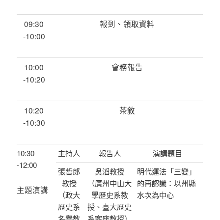
09:30
報到、領取資料
-10:00
10:00
會務報告
-10:20
10:20
茶敘
-10:30
10:30
主持人
報告人
演講題目
-12:00
張哲郎
吳滔教授
明代運法「三變」
教授
（廣州中山大
的再認識：以州縣
主題演講
（政大
學歷史系教
水次為中心
歷史系
授、臺大歷史
名譽教
系客座教授）