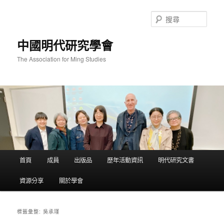
跳
跳
至
至
搜
主
輔
尋
要
助
中國明代研究學會
內
內
容
容
The Association for Ming Studies
主
首頁
成員
出版品
歷年活動資訊
明代研究文書
要
選
資源分享
關於學會
單
吳承瑾
標籤彙整: