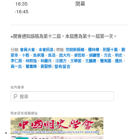
16:35
閉幕
-16:45
※開會通知誤植為第十二屆，本屆應為第十一屆第一次。
分類:
會員大會
、
本會訊息
|
標籤:
世說新語補
、
儒林傳
、
則聖十篇
、
劉
家幸
、
十慰
、
吳承瑾
、
吳滔
、
屈大均
、
張哲郎
、
張繼瑩
、
方志
、
明史
、
李仁淵
、
林熙強
、
林麗月
、
汪德方
、
王華姜
、
王鵬惠
、
蠻夷圖
、
遺民
、
高一志
、
鴛鴦陣
、
黃聖修
|
發佈留言
站內搜尋
搜
尋
明史研究相關網站