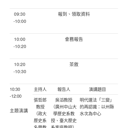
09:30
報到、領取資料
-10:00
10:00
會務報告
-10:20
10:20
茶敘
-10:30
10:30
主持人
報告人
演講題目
-12:00
張哲郎
吳滔教授
明代運法「三變」
教授
（廣州中山大
的再認識：以州縣
主題演講
（政大
學歷史系教
水次為中心
歷史系
授、臺大歷史
名譽教
系客座教授）