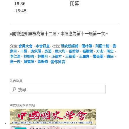
16:35
閉幕
-16:45
※開會通知誤植為第十二屆，本屆應為第十一屆第一次。
分類:
會員大會
、
本會訊息
|
標籤:
世說新語補
、
儒林傳
、
則聖十篇
、
劉
家幸
、
十慰
、
吳承瑾
、
吳滔
、
屈大均
、
張哲郎
、
張繼瑩
、
方志
、
明史
、
李仁淵
、
林熙強
、
林麗月
、
汪德方
、
王華姜
、
王鵬惠
、
蠻夷圖
、
遺民
、
高一志
、
鴛鴦陣
、
黃聖修
|
發佈留言
站內搜尋
搜
尋
明史研究相關網站