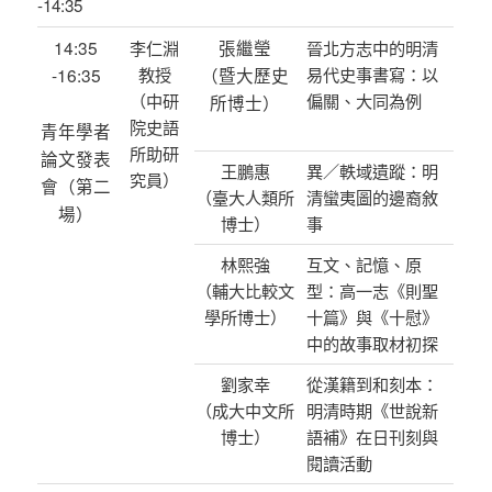
-14:35
14:35
張繼瑩
李仁淵
晉北方志中的明清
-16:35
教授
（暨大歷史
易代史事書寫：以
（中研
偏關、大同為例
所博士）
院史語
青年學者
所助研
論文發表
王鵬惠
異／軼域遺蹤：明
究員）
會（第二
（臺大人類所
清蠻夷圖的邊裔敘
場）
博士）
事
林熙強
互文、記憶、原
（輔大比較文
型：高一志《則聖
學所博士）
十篇》與《十慰》
中的故事取材初探
劉家幸
從漢籍到和刻本：
（成大中文所
明清時期《世說新
博士）
語補》在日刊刻與
閱讀活動