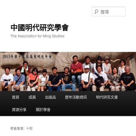
跳
跳
至
至
搜
主
輔
尋
要
助
中國明代研究學會
內
內
容
容
The Association for Ming Studies
主
首頁
成員
出版品
歷年活動資訊
明代研究文書
要
選
資源分享
關於學會
單
十慰
標籤彙整: