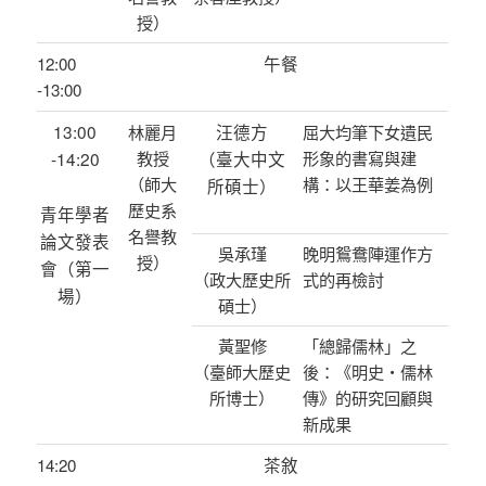
授）
午餐
12:00
-13:00
13:00
汪德方
林麗月
屈大均筆下女遺民
-14:20
教授
（臺大中文
形象的書寫與建
（師大
構：以王華姜為例
所碩士）
歷史系
青年學者
名譽教
論文發表
吳承瑾
晚明鴛鴦陣運作方
授）
會（第一
（政大歷史所
式的再檢討
場）
碩士）
黃聖修
「總歸儒林」之
（臺師大歷史
後：《明史‧儒林
所博士）
傳》的研究回顧與
新成果
茶敘
14:20