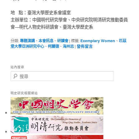
地 點：臺灣大學歷史系會議室
主辦單位：中國明代研究學會、中央研究院明清研究推動委員
會—
明代人物史料研讀會、臺灣大學歷史系
分類:
專題演講
、
本會訊息
、
研讀會
|
標籤:
Exemplary Women
、
匹茲
堡大學亞洲研究中心
、
柯麗德
、
海州志
|
發佈留言
站內搜尋
搜
尋
明史研究相關網站