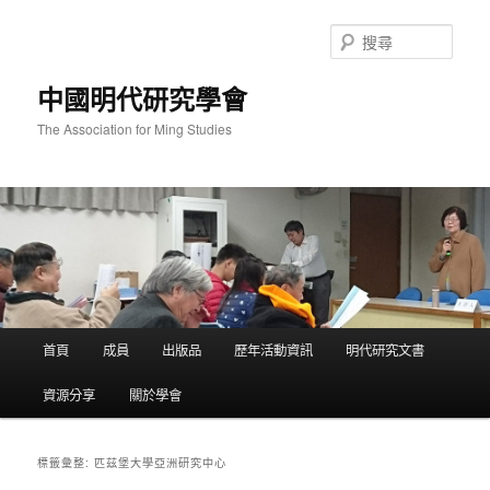
跳
跳
至
至
搜
主
輔
尋
要
助
中國明代研究學會
內
內
容
容
The Association for Ming Studies
主
首頁
成員
出版品
歷年活動資訊
明代研究文書
要
選
資源分享
關於學會
單
匹茲堡大學亞洲研究中心
標籤彙整: