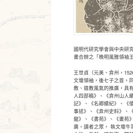
國明代研究學會與中央研
畫合辦之「晚明風雅領袖
王世貞（元美、弇州，152
文壇領袖，後七子之首，
教、道教風氣的推廣，具
人四部稿》、《弇州山人
記》、《名卿績紀》、《
事述》、《弇州史料》、
龍》、《書苑》、《畫苑
廣，讀者之眾， 執文壇牛