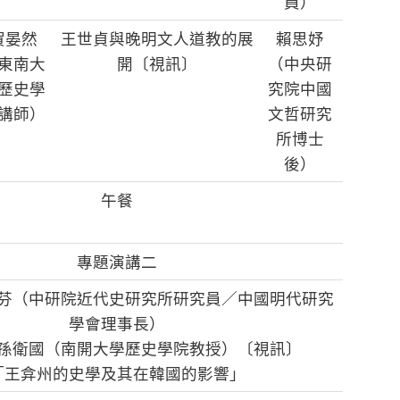
員）
賀晏然
王世貞與晚明文人道教的展
賴思妤
東南大
開〔視訊〕
（中央研
歷史學
究院中國
講師）
文哲研究
所博士
後）
午餐
專題演講二
芬（中研院近代史研究所研究員／中國明代研究
學會理事長）
孫衛國（南開大學歷史學院教授）〔視訊〕
「王弇州的史學及其在韓國的影響」