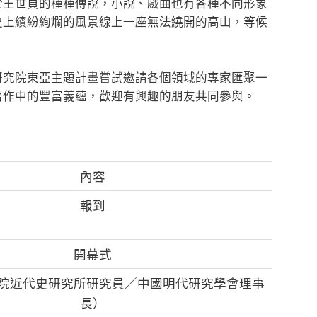
於王世貞的種種傳說，小說、戲曲也有各種不同形象
史上繽紛絢爛的風景線上一座無法繞開的高山，等候
研究院東亞主題計畫嘗試邀請各個領域的專家匯聚一
著作中的豐富義蘊，歡迎有興趣的朋友共同參與。
內容
報到
開幕式
院近代史研究所研究員／中國明代研究學會理事
長）