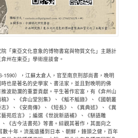
究院「東亞文化意象的博物書寫與物質文化」主題計
王弇州在東亞」學術座談會。
6-1590），江蘇太倉人，官至南京刑部尚書，晚明
同時也是著名的史學家、書法家，並且對晚明的佛
有推波助瀾的重要貢獻。平生著作宏富，有《弇州山
續稿》、《弇山堂別集》、《觚不觚錄》、《國朝叢
倭志》、《安南傳》、《短長》、《異典述》、《異
《藝苑卮言》；編選《世說新語補》、《駢語雕
》、《古今法書苑》等書。綜觀其著作，其面向之
耳數十年。流風遠播到日本、朝鮮，鋒頭之健，百年