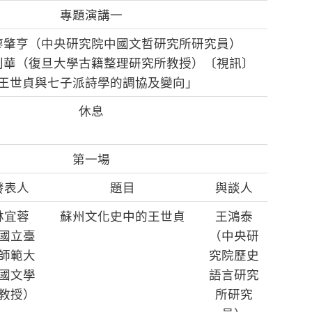
專題演講一
廖肇亨（中央研究院中國文哲研究所研究員）
利華（復旦大學古籍整理研究所教授）〔視訊〕
王世貞與七子派詩學的調協及變向」
休息
第一場
發表人
題目
與談人
林宜蓉
蘇州文化史中的王世貞
王鴻泰
國立臺
（中央研
師範大
究院歷史
國文學
語言研究
教授）
所研究