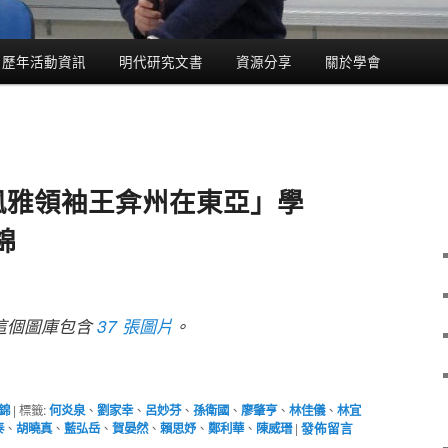
歷年活動資訊
明代研究文書
資源分享
關於學會
明風雅領袖王弇州在東亞」學
錦
這個圖庫包含
37 張圖片
。
錦
|
標籤:
何炎泉
、
劉家幸
、
呂妙芬
、
孫衛國
、
廖肇亨
、
林佳儀
、
林宜
泰
、
胡曉真
、
藍弘岳
、
賀晏然
、
賴思妤
、
鄭利華
、
陳威瑨
|
發佈留言