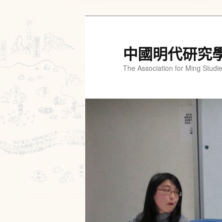
跳
跳
至
至
主
輔
中國明代研究
要
助
The Association for Ming Studi
內
內
容
容