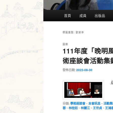
主
首頁
成員
出版品
要
選
單
劉家幸
標籤彙整:
圖庫
111年度「晚
術座談會活動集
發佈日期:
2022-08-30
分類:
學術座談會
、
本會訊息
、
活動集
蓉
、
林桂如
、
林麗江
、
王世貞
、
王鴻