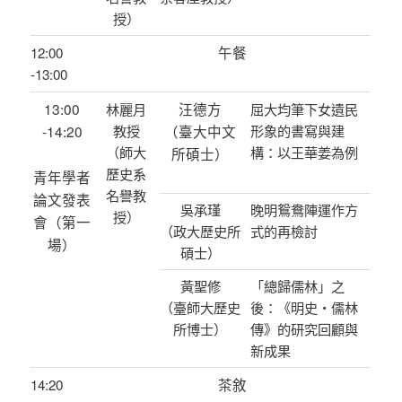
授）
午餐
12:00
-13:00
13:00
汪德方
林麗月
屈大均筆下女遺民
-14:20
教授
（臺大中文
形象的書寫與建
（師大
構：以王華姜為例
所碩士）
歷史系
青年學者
名譽教
論文發表
吳承瑾
晚明鴛鴦陣運作方
授）
會（第一
（政大歷史所
式的再檢討
場）
碩士）
黃聖修
「總歸儒林」之
（臺師大歷史
後：《明史‧儒林
所博士）
傳》的研究回顧與
新成果
茶敘
14:20