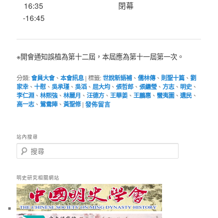
16:35
閉幕
-16:45
※開會通知誤植為第十二屆，本屆應為第十一屆第一次。
分類:
會員大會
、
本會訊息
|
標籤:
世說新語補
、
儒林傳
、
則聖十篇
、
劉
家幸
、
十慰
、
吳承瑾
、
吳滔
、
屈大均
、
張哲郎
、
張繼瑩
、
方志
、
明史
、
李仁淵
、
林熙強
、
林麗月
、
汪德方
、
王華姜
、
王鵬惠
、
蠻夷圖
、
遺民
、
高一志
、
鴛鴦陣
、
黃聖修
|
發佈留言
站內搜尋
搜
尋
明史研究相關網站