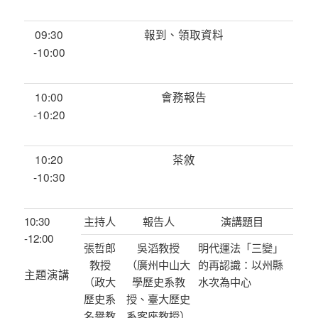
09:30
報到、領取資料
-10:00
10:00
會務報告
-10:20
10:20
茶敘
-10:30
10:30
主持人
報告人
演講題目
-12:00
張哲郎
吳滔教授
明代運法「三變」
教授
（廣州中山大
的再認識：以州縣
主題演講
（政大
學歷史系教
水次為中心
歷史系
授、臺大歷史
名譽教
系客座教授）