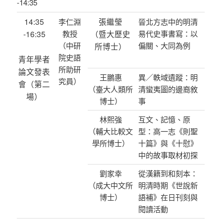
-14:35
14:35
張繼瑩
李仁淵
晉北方志中的明清
-16:35
教授
（暨大歷史
易代史事書寫：以
（中研
偏關、大同為例
所博士）
院史語
青年學者
所助研
論文發表
王鵬惠
異／軼域遺蹤：明
究員）
會（第二
（臺大人類所
清蠻夷圖的邊裔敘
場）
博士）
事
林熙強
互文、記憶、原
（輔大比較文
型：高一志《則聖
學所博士）
十篇》與《十慰》
中的故事取材初探
劉家幸
從漢籍到和刻本：
（成大中文所
明清時期《世說新
博士）
語補》在日刊刻與
閱讀活動