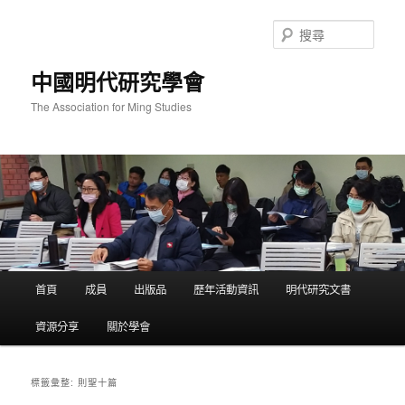
跳
跳
至
至
搜
主
輔
尋
要
助
中國明代研究學會
內
內
容
容
The Association for Ming Studies
主
首頁
成員
出版品
歷年活動資訊
明代研究文書
要
選
資源分享
關於學會
單
則聖十篇
標籤彙整: