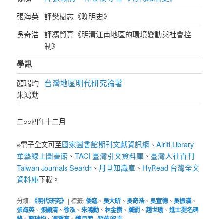
張海英
評樊樹志《晚明史》
吳奇浩
評馮賢亮《明清江南地區的環境變動與社會控
制》
學訊
台灣地區明代研究論著
顏瑞均
朱鴻勳
二○○四年十二月
國家圖書館期刊文獻資訊網
Airiti Library
※電子全文可至
、
華藝線上圖書館
TACI 臺灣引文資料庫
臺灣人社百刊
、
、
Taiwan Journals Search
月旦知識庫
HyRead 台灣全文
、
、
資料庫
下載。
分類:
《明代研究》
|
標籤:
倭寇
、
吳大昕
、
吳奇浩
、
吳宣德
、
吳振漢
、
張海英
、
張顯清
、
徐泓
、
朱鴻勳
、
林金樹
、
贓罰
、
趙世瑜
、
進士提名碑
錄
、
顏瑞均
、
馮賢亮
、
魏月萍
|
發佈留言