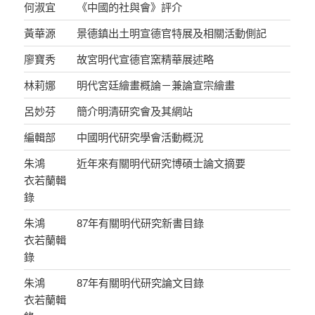
何淑宜
《中國的社與會》評介
黃華源
景德鎮出土明宣德官特展及相關活動側記
廖寶秀
故宮明代宣德官窯精華展述略
林莉娜
明代宮廷繪畫概論－兼論宣宗繪畫
呂妙芬
簡介明清研究會及其網站
編輯部
中國明代研究學會活動概況
朱鴻
近年來有關明代研究博碩士論文摘要
衣若蘭輯
錄
朱鴻
87年有關明代研究新書目錄
衣若蘭輯
錄
朱鴻
87年有關明代研究論文目錄
衣若蘭輯