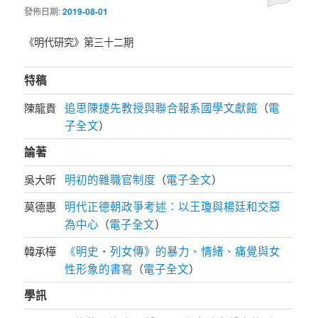
發佈日期:
2019-08-01
《明代研究》第三十二期
特稿
追思陳捷先教授與聯合報系國學文獻館
電
陳龍貴
（
子全文
）
論著
明初的雜職官制度
電子全文
吳大昕
（
）
明代正德朝政爭考述：以王瓊與楊廷和交惡
莫德惠
為中心
電子全文
（
）
《明史‧列女傳》的暴力、情緒、痛覺與女
韓承樺
性形象的書寫
電子全文
（
）
學訊