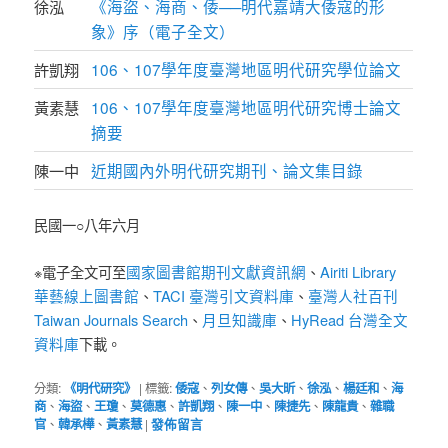
《海盜、海商、倭──明代嘉靖大倭寇的形
徐泓
象》序
（電子全文）
106、107學年度臺灣地區明代研究學位論文
許凱翔
106、107學年度臺灣地區明代研究博士論文
黃素慧
摘要
近期國內外明代研究期刊、論文集目錄
陳一中
民國一○八年六月
國家圖書館期刊文獻資訊網
Airiti Library
※電子全文可至
、
華藝線上圖書館
TACI 臺灣引文資料庫
臺灣人社百刊
、
、
Taiwan Journals Search
月旦知識庫
HyRead 台灣全文
、
、
資料庫
下載。
分類:
《明代研究》
|
標籤:
倭寇
、
列女傳
、
吳大昕
、
徐泓
、
楊廷和
、
海
商
、
海盜
、
王瓊
、
莫德惠
、
許凱翔
、
陳一中
、
陳捷先
、
陳龍貴
、
雜職
官
、
韓承樺
、
黃素慧
|
發佈留言