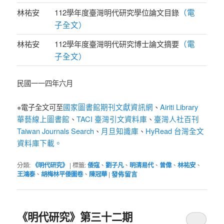
（電
林祐安
112學年度臺灣明代研究學位論文目錄
子全文）
（電
林祐安
112學年度臺灣明代研究博士論文摘要
子全文）
民國一一四年六月
國家圖書館期刊文獻資訊網
Airiti Library
※電子全文可至
、
華藝線上圖書館
TACI 臺灣引文資料庫
臺灣人社百刊
、
、
Taiwan Journals Search
月旦知識庫
HyRead 台灣全文
、
、
資料庫下載。
分類:
《明代研究》
|
標籤:
倭寇
、
劉子凡
、
明清易代
、
曾偉
、
林祐安
、
王鴻泰
、
胡梅林平倭圖卷
、
陳冠華
|
發佈留言
《明代研究》第三十二期