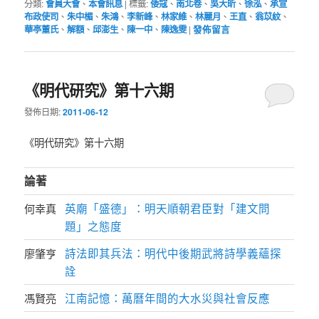
分類:
會員大會
、
本會訊息
|
標籤:
倭寇
、
南北卷
、
吳大昕
、
徐泓
、
承宣
布政使司
、
朱中楣
、
朱鴻
、
李新峰
、
林家維
、
林麗月
、
王直
、
翁苡紋
、
華亭董氏
、
解額
、
邱澎生
、
陳一中
、
陳逸雯
|
發佈留言
《明代研究》第十六期
發佈日期:
2011-06-12
《明代研究》第十六期
論著
英廟「盛德」：明天順朝君臣對「建文問
何幸真
題」之態度
詩法即其兵法：明代中後期武將詩學義蘊探
廖肇亨
詮
江南記憶：萬曆年間的大水災與社會反應
馮賢亮