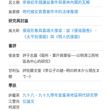
崇禎初年錢謙益事件與東林內閣的瓦解
呂士朋
明代婦女買賣案件中的法律推理
吳景傑
研究與討論
倭寇形象與嘉靖大倭寇：談《倭寇圖卷》、
吳大昕
《太平抗倭圖》與《明人抗倭圖》
書評
張金奎
評于志嘉《衛所、軍戶與軍役──以明清江西地
區為中心的研究》
甘利弘
評佐藤文俊《李公子の謎─明の終末から現在ま
樹
で─》
學訊
九十八、九十九學年度臺灣地區明代研究學
許馨燕
江豐兆
位論文
柯淑芳