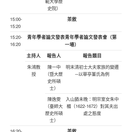
範大學歷
史院）
15:00-
茶敘
15:20
15:20-
青年學者論文發表青年學者論文發表會（第
16:20
一場）
主持人
報告人
報告題目
朱鴻教
陳一中
明末清初士大夫家族的變遷
授
（暨大歷
─以華亭董氏為例
史所碩
士）
陳逸雯
入山猶未晚：明宗室女朱中
（臺師大
楣（1622-1672）對其夫出
歷史所碩
處之態度
士）
16:20-
茶敘