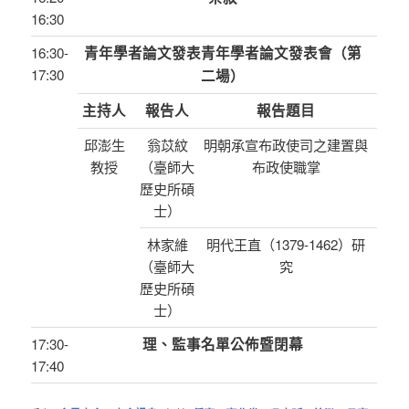
16:30
16:30-
青年學者論文發表青年學者論文發表會（第
17:30
二場）
主持人
報告人
報告題目
邱澎生
翁苡紋
明朝承宣布政使司之建置與
教授
（臺師大
布政使職掌
歷史所碩
士）
林家維
明代王直（1379-1462）研
（臺師大
究
歷史所碩
士）
17:30-
理、監事名單公佈暨閉幕
17:40