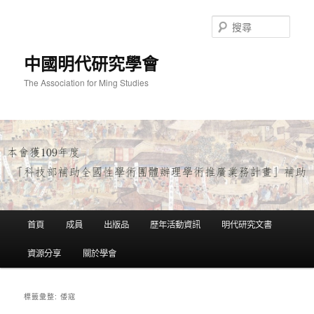
跳
跳
至
至
搜
主
輔
尋
要
助
中國明代研究學會
內
內
容
容
The Association for Ming Studies
主
首頁
成員
出版品
歷年活動資訊
明代研究文書
要
選
資源分享
關於學會
單
倭寇
標籤彙整: