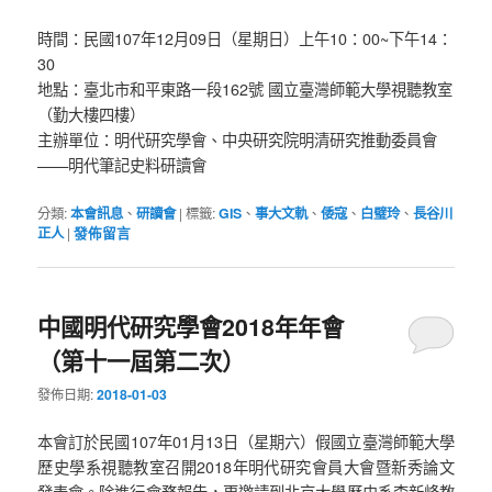
時間：民國107年12月09日（星期日）上午10：00~下午14：
30
地點：臺北市和平東路一段162號 國立臺灣師範大學視聽教室
（勤大樓四樓）
主辦單位：明代研究學會、中央研究院明清研究推動委員會
——明代筆記史料研讀會
分類:
本會訊息
、
研讀會
|
標籤:
GIS
、
事大文軌
、
倭寇
、
白璧玲
、
長谷川
正人
|
發佈留言
中國明代研究學會2018年年會
（第十一屆第二次）
發佈日期:
2018-01-03
本會訂於民國107年01月13日（星期六）假國立臺灣師範大學
歷史學系視聽教室召開2018年明代研究會員大會暨新秀論文
發表會。除進行會務報告，更邀請到北京大學歷史系李新峰教