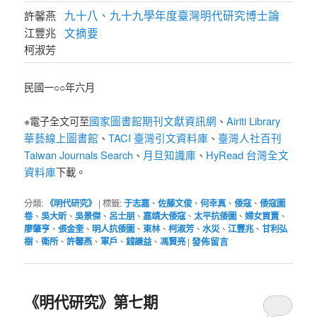
九十八、九十九學年度臺灣明代研究博士論
許馨燕
江豐兆
文摘要
柯淑芳
民國一○○年六月
國家圖書館期刊文獻資訊網
Airiti Library
※電子全文可至
、
華藝線上圖書館
TACI 臺灣引文資料庫
臺灣人社百刊
、
、
Taiwan Journals Search
月旦知識庫
HyRead 台灣全文
、
、
資料庫
下載。
分類:
《明代研究》
|
標籤:
于志嘉
、
佐藤文俊
、
何幸真
、
倭寇
、
倭寇圖
卷
、
吳大昕
、
吳景傑
、
呂士朋
、
嘉靖大倭寇
、
太平抗倭圖
、
婦女買賣
、
廖肇亨
、
張金奎
、
明人抗倭圖
、
東林
、
柯淑芳
、
水災
、
江豐兆
、
甘利弘
樹
、
衛所
、
許馨燕
、
軍戶
、
錢謙益
、
馮賢亮
|
發佈留言
《明代研究》第七期