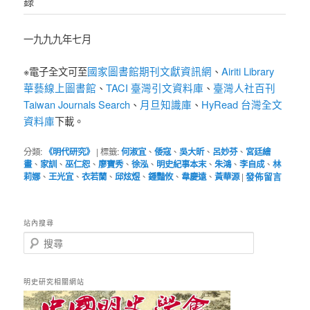
錄
一九九九年七月
國家圖書館期刊文獻資訊網
Airiti Library
※電子全文可至
、
華藝線上圖書館
TACI 臺灣引文資料庫
臺灣人社百刊
、
、
Taiwan Journals Search
月旦知識庫
HyRead 台灣全文
、
、
資料庫
下載。
分類:
《明代研究》
|
標籤:
何淑宜
、
倭寇
、
吳大昕
、
呂妙芬
、
宮廷繪
畫
、
家訓
、
巫仁恕
、
廖寶秀
、
徐泓
、
明史紀事本末
、
朱鴻
、
李自成
、
林
莉娜
、
王光宜
、
衣若蘭
、
邱炫煜
、
鍾豔攸
、
韋慶遠
、
黃華源
|
發佈留言
站內搜尋
搜
尋
明史研究相關網站