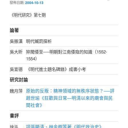
發佈日期:
2004-10-13
《明代研究》第七期
論著
吳振漢
明代贓罰探析
吳大昕
猝聞倭至──明朝對江南倭寇的知識（1552-
1554）
吳宣德
《明代進士題名碑錄》成書小考
研究討論
原始的反叛：精神領域的無秩序狀態？──評
魏月萍
趙世瑜《狂歡與日常—明清以來的廟會與民
間社會》
書評
評張顯清、林金樹等著《明代政治史》
徐泓