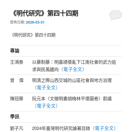
《明代研究》第四十四期
發佈日期:
2026-03-31
《明代研究》第四十四期
專論
王鴻泰
以暴制暴：明嘉靖倭亂下江南社會的武力追
（電子全文）
求與民風趨向
曾 偉
明清之際山西交城的山區社會與地方治理
（電子全文）
陳冠華
阮元本〈文徵明畫胡梅林平倭圖卷〉芻議
（電子全文）
學訊
（電子全文）
劉子凡
2024年臺灣明代研究論著目錄