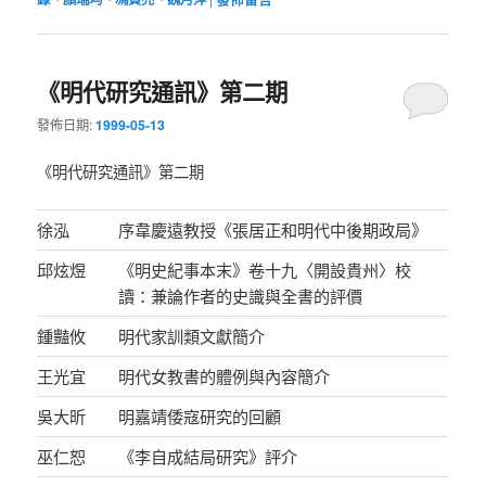
《明代研究通訊》第二期
發佈日期:
1999-05-13
《明代研究通訊》第二期
徐泓
序韋慶遠教授《張居正和明代中後期政局》
邱炫煜
《明史紀事本末》卷十九〈開設貴州〉校
讀：兼論作者的史識與全書的評價
鍾豔攸
明代家訓類文獻簡介
王光宜
明代女教書的體例與內容簡介
吳大昕
明嘉靖倭寇研究的回顧
巫仁恕
《李自成結局研究》評介