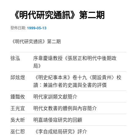
導
《明代研究通訊》第二期
覽
發佈日期:
1999-05-13
《明代研究通訊》第二期
徐泓
序韋慶遠教授《張居正和明代中後期政
局》
邱炫煜
《明史紀事本末》卷十九〈開設貴州〉校
讀：兼論作者的史識與全書的評價
鍾豔攸
明代家訓類文獻簡介
王光宜
明代女教書的體例與內容簡介
吳大昕
明嘉靖倭寇研究的回顧
巫仁恕
《李自成結局研究》評介