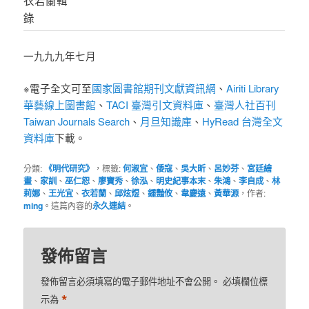
錄
一九九九年七月
※電子全文可至
國家圖書館期刊文獻資訊網
、
Airiti Library
華藝線上圖書館
、
TACI 臺灣引文資料庫
、
臺灣人社百刊
Taiwan Journals Search
、
月旦知識庫
、
HyRead 台灣全文
資料庫
下載。
分類:
《明代研究》
，標籤:
何淑宜
、
倭寇
、
吳大昕
、
呂妙芬
、
宮廷繪
畫
、
家訓
、
巫仁恕
、
廖寶秀
、
徐泓
、
明史紀事本末
、
朱鴻
、
李自成
、
林
莉娜
、
王光宜
、
衣若蘭
、
邱炫煜
、
鍾豔攸
、
韋慶遠
、
黃華源
，作者:
ming
。這篇內容的
永久連結
。
發佈留言
發佈留言必須填寫的電子郵件地址不會公開。
必填欄位標
*
示為