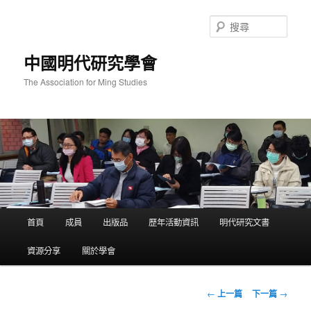
跳
至
搜
主
尋
要
中國明代研究學會
內
容
The Association for Ming Studies
主
首頁
成員
出版品
歷年活動資訊
明代研究文書
要
選
資源分享
關於學會
單
文
←
上一篇
下一篇
→
章