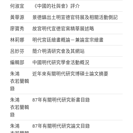
何淑宜
《中國的社與會》評介
黃華源
景德鎮出土明宣德官特展及相關活動側記
廖寶秀
故宮明代宣德官窯精華展述略
林莉娜
明代宮廷繪畫概論－兼論宣宗繪畫
呂妙芬
簡介明清研究會及其網站
編輯部
中國明代研究學會活動概況
朱鴻
近年來有關明代研究博碩士論文摘要
衣若蘭輯
錄
朱鴻
87年有關明代研究新書目錄
衣若蘭輯
錄
朱鴻
87年有關明代研究論文目錄
衣若蘭輯