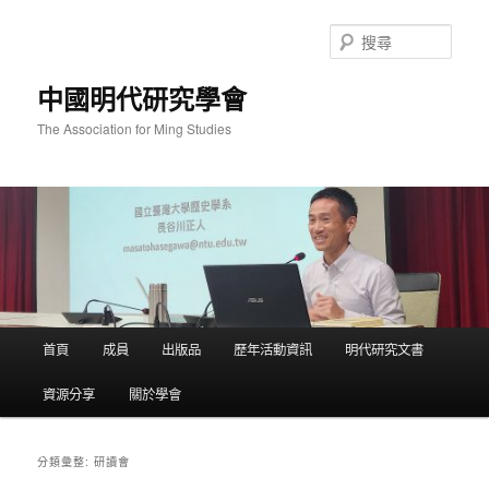
跳
跳
至
至
搜
主
輔
尋
要
助
中國明代研究學會
內
內
容
容
The Association for Ming Studies
主
首頁
成員
出版品
歷年活動資訊
明代研究文書
要
選
資源分享
關於學會
單
研讀會
分類彙整: