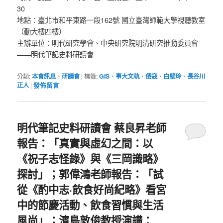
30
地點：臺北市和平東路一段162號 國立臺灣師範大學視聽教室
（勤大樓四樓）
主辦單位：明代研究學會、中央研究院明清研究推動委員會
——明代筆記史料研讀會
分類:
本會訊息
、
研讀會
|
標籤:
GIS
、
事大文軌
、
倭寇
、
白璧玲
、
長谷川
正人
|
發佈留言
明代筆記史料研讀會 蔡良昇老師
報告：「真實與虛幻之間：以
《祝子志怪錄》與《三岡識略》
探討」；郭偉鴻老師報告：「試
從《酌中志·飲食好尚紀略》看宮
中的節慶活動、飲食習慣與生活
風尚」；濱島敦俊教授演講：