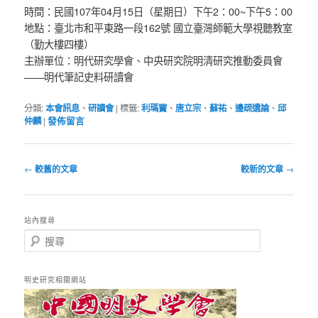
時間：民國107年04月15日（星期日）下午2：00~下午5：00
地點：臺北市和平東路一段162號 國立臺灣師範大學視聽教室
（勤大樓四樓）
主辦單位：明代研究學會、中央研究院明清研究推動委員會
——明代筆記史料研讀會
分類:
本會訊息
、
研讀會
|
標籤:
利瑪竇
、
唐立宗
、
蘇祐
、
邊疏遺論
、
邱
仲麟
|
發佈留言
文
←
較舊的文章
較新的文章
→
章
導
覽
站內搜尋
搜
尋
明史研究相關網站