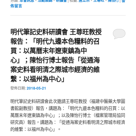
分類:
本會訊息
、
活動集錦
、
研讀會
|
標籤:
唐立宗
、
王尊旺
、
陳怡行
|
發
佈留言
明代筆記史料研讀會 王尊旺教授
報告：「明代九邊本色糧料的召
買：以萬曆末年遼東鎮為中
心」；陳怡行博士報告「從通海
案史料看明清之際城市經濟的維
繫：以福州為中心」
發佈日期:
2018-05-21
明代筆記史料研讀會此次邀請王尊旺教授（福建中醫藥大學圖
書館副教授）報告，講題為：「明代九邊本色糧料的召買：以
萬曆末年遼東鎮為中心」；以及陳怡行博士（檔案管理局協同
研究員）報告，講題為：「從通海案史料看明清之際城市經濟
的維繫：以福州為中心」。