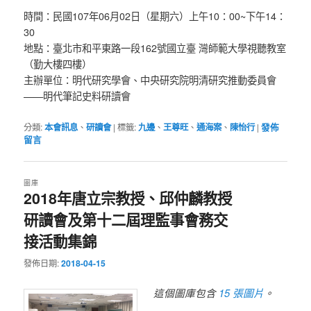
時間：民國107年06月02日（星期六）上午10：00~下午14：
30
地點：臺北市和平東路一段162號國立臺 灣師範大學視聽教室
（勤大樓四樓）
主辦單位：明代研究學會、中央研究院明清研究推動委員會
——明代筆記史料研讀會
分類:
本會訊息
、
研讀會
|
標籤:
九邊
、
王尊旺
、
通海案
、
陳怡行
|
發佈
留言
圖庫
2018年唐立宗教授、邱仲麟教授
研讀會及第十二屆理監事會務交
接活動集錦
發佈日期:
2018-04-15
15 張圖片
這個圖庫包含
。