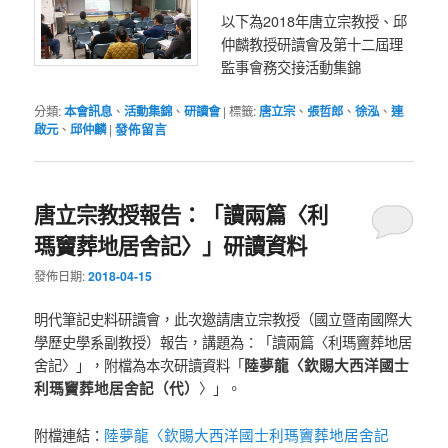
以下為2018年唐立宗教授、邱
仲麟教授研讀會及第十二屆理
監事會務交接活動集錦
分類:
本會訊息
、
活動集錦
、
研讀會
|
標籤:
唐立宗
、
張哲郎
、
徐泓
、
連
啟元
、
邱仲麟
|
發佈留言
唐立宗教授報告：「讀兩篇〈利
瑪竇葬地居舍記〉」研讀資料
發佈日期:
2018-04-15
明代筆記史料研讀會，此次邀請唐立宗教授（
國立暨南國際大
學歷史學系副教授）報告，講題為：「讀兩篇〈
利瑪竇葬地居
舍記〉」，附檔為本次研讀資料「
陸夢龍〈欽賜大西洋國士
利瑪竇葬地居舍記（代）
〉」。
陸夢龍〈欽賜大西洋國士利瑪竇葬地居舍記
附檔連結：