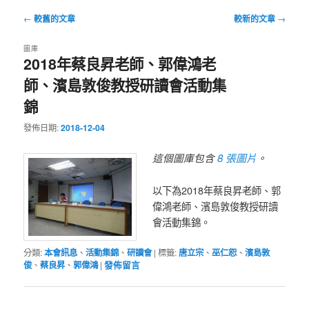
文
←
較舊的文章
較新的文章
→
章
導
圖庫
2018年蔡良昇老師、郭偉鴻老
覽
師、濱島敦俊教授研讀會活動集
錦
發佈日期:
2018-12-04
8 張圖片
這個圖庫包含
。
以下為2018年蔡良昇老師、郭
偉鴻老師、濱島敦俊教授研讀
會活動集錦。
分類:
本會訊息
、
活動集錦
、
研讀會
|
標籤:
唐立宗
、
巫仁恕
、
濱島敦
俊
、
蔡良昇
、
郭偉鴻
|
發佈留言