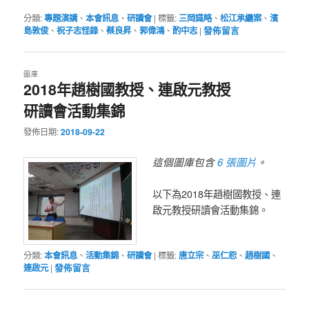
分類:
專題演講
、
本會訊息
、
研讀會
|
標籤:
三岡識略
、
松江承繼案
、
濱
島敦俊
、
祝子志怪錄
、
蔡良昇
、
郭偉鴻
、
酌中志
|
發佈留言
圖庫
2018年趙樹國教授、連啟元教授
研讀會活動集錦
發佈日期:
2018-09-22
6 張圖片
這個圖庫包含
。
以下為2018年趙樹國教授、連
啟元教授研讀會活動集錦。
分類:
本會訊息
、
活動集錦
、
研讀會
|
標籤:
唐立宗
、
巫仁恕
、
趙樹國
、
連啟元
|
發佈留言