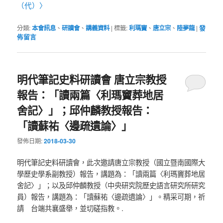
（代）〉
分類:
本會訊息
、
研讀會
、
講義資料
|
標籤:
利瑪竇
、
唐立宗
、
陸夢龍
|
發
佈留言
明代筆記史料研讀會 唐立宗教授
報告：「讀兩篇〈利瑪竇葬地居
舍記〉」；邱仲麟教授報告：
「讀蘇祐〈邊疏遺論〉」
發佈日期:
2018-03-30
明代筆記史料研讀會，此次邀請唐立宗教授（
國立暨南國際大
學歷史學系副教授）報告，講題為：「讀兩篇〈
利瑪竇葬地居
舍記〉」；以及邱仲麟教授（
中央研究院歷史語言研究所研究
員）報告，講題為：「讀蘇祐〈
邊疏遺論〉」。精采可期，祈
請 台端共襄盛舉，並切磋指教。.