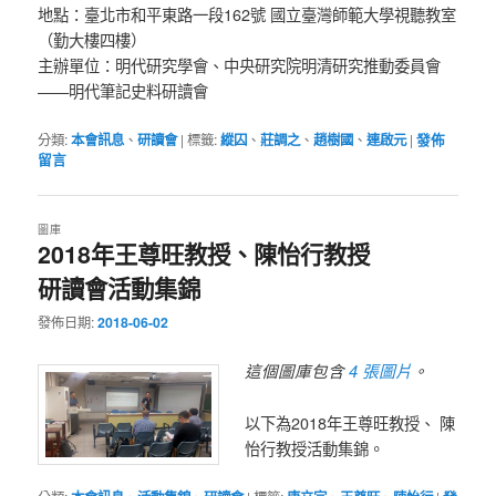
地點：臺北市和平東路一段162號 國立臺灣師範大學視聽教室
（勤大樓四樓）
主辦單位：明代研究學會、中央研究院明清研究推動委員會
——明代筆記史料研讀會
分類:
本會訊息
、
研讀會
|
標籤:
縱囚
、
莊調之
、
趙樹國
、
連啟元
|
發佈
留言
圖庫
2018年王尊旺教授、陳怡行教授
研讀會活動集錦
發佈日期:
2018-06-02
4 張圖片
這個圖庫包含
。
以下為2018年王尊旺教授、 陳
怡行教授活動集錦。