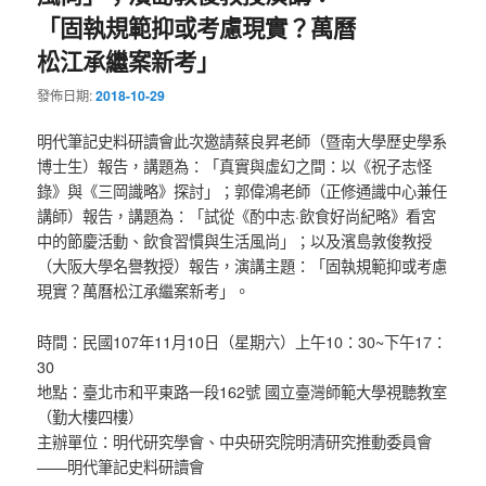
「固執規範抑或考慮現實？萬曆
松江承繼案新考」
發佈日期:
2018-10-29
明代筆記史料研讀會此次邀請蔡良昇老師（暨南大學歷史學系
博士生）報告，講題為：「真實與虛幻之間：以《祝子志怪
錄》與《三岡識略》探討」；郭偉鴻老師（正修通識中心兼任
講師）報告，講題為：「試從《酌中志·飲食好尚紀略》看宮
中的節慶活動、飲食習慣與生活風尚」；以及濱島敦俊教授
（大阪大學名譽教授）報告，演講主題：「固執規範抑或考慮
現實？萬曆松江承繼案新考」。
時間：民國107年11月10日（星期六）上午10：30~下午17：
30
地點：臺北市和平東路一段162號 國立臺灣師範大學視聽教室
（勤大樓四樓）
主辦單位：明代研究學會、中央研究院明清研究推動委員會
——明代筆記史料研讀會