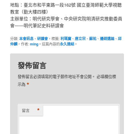
地點：臺北市和平東路一段162號 國立臺灣師範大學視聽
教室（勤大樓四樓）
主辦單位：明代研究學會、中央研究院明清研究推動委員
會——明代筆記史料研讀會
分類:
本會訊息
、
研讀會
，標籤:
利瑪竇
、
唐立宗
、
蘇祐
、
邊疏遺論
、
邱
仲麟
，作者:
ming
。這篇內容的
永久連結
。
發佈留言
發佈留言必須填寫的電子郵件地址不會公開。
必填欄位標
*
示為
*
留言