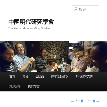
跳
至
搜
主
尋
要
中國明代研究學會
內
容
The Association for Ming Studies
主
首頁
成員
出版品
歷年活動資訊
明代研究文書
要
選
資源分享
關於學會
單
文
←
上一篇
下一篇
→
章