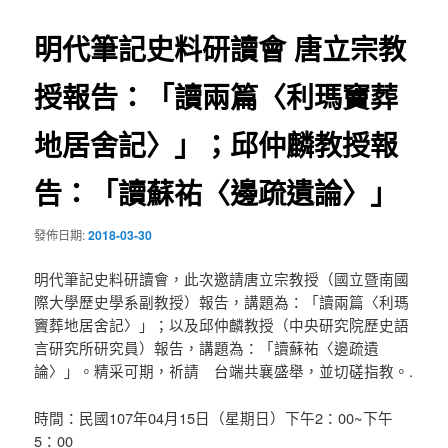
導
明代筆記史料研讀會 唐立宗教
覽
授報告：「讀兩篇〈利瑪竇葬
地居舍記〉」；邱仲麟教授報
告：「讀蘇祐〈邊疏遺論〉」
發佈日期:
2018-03-30
明代筆記史料研讀會，此次邀請唐立宗教授（
國立暨南國
際大學歷史學系副教授）報告，講題為：「讀兩篇〈
利瑪
竇葬地居舍記〉」；以及邱仲麟教授（
中央研究院歷史語
言研究所研究員）報告，講題為：「讀蘇祐〈
邊疏遺
論〉」。精采可期，祈請 台端共襄盛舉，並切磋指教。.
時間：民國107年04月15日（星期日）下午2：00~下午
5：00