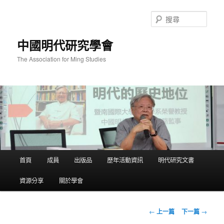
跳
至
搜
主
尋
要
中國明代研究學會
內
容
The Association for Ming Studies
主
首頁
成員
出版品
歷年活動資訊
明代研究文書
要
選
資源分享
關於學會
單
文
←
上一篇
下一篇
→
章