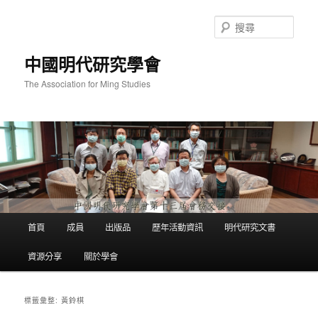
跳
跳
至
至
搜
主
輔
尋
要
助
中國明代研究學會
內
內
容
容
The Association for Ming Studies
主
首頁
成員
出版品
歷年活動資訊
明代研究文書
要
選
資源分享
關於學會
單
黃鈴棋
標籤彙整: