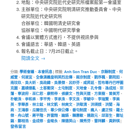
地點：中央研究院近代史研究所檔案館第一會議室
主辦單位：中央研究院明清研究推動委員會、中央
研究院近代史研究所
合辦單位：韓國明清史研究會
協辦單位：中國明代研究學會
會議以實體方式進行，不提供視訊參與
會議語言：華語、韓語、英語
報名截止日：7月25日截止。
閱讀全文
→
分類:
學術會議
、
本會訊息
|
標籤:
Anh Son Tran Duc
、
京縣制度
、
何
威萱
、
何淑宜
、
全像演義皇明英烈志傳
、
兩京制度
、
劉序楓
、
劉苑如
、
南玟玖
、
吳大昕
、
吳政緯
、
吳景傑
、
呂妙芬
、
咸昇延
、
哲布尊丹巴呼圖
克圖
、
嘉靖倭亂
、
土客衝突
、
土屯制度
、
天地會
、
孔令偉
、
孫成旭
、
宗
藩
、
寧波府
、
巫仁恕
、
康熙帝
、
張康文
、
性與天道
、
方東樹
、
曾美芳
、
朴敏洙
、
李和承
、
李平秀
、
李承洙
、
李文良
、
李毓中
、
李瑞賢
、
李美
英
、
李華彥
、
林士鉉
、
林文凱
、
林爽文
、
洪敬清
、
洪瑛媄
、
洪誾
、
海
商
、
王鴻泰
、
瓜爾佳氏
、
畢少保公傳
、
番屯制度
、
瘋人
、
盧正恒
、
羅士
傑
、
舟山號
、
蔣平階
、
許富翔
、
論語
、
賴惠敏
、
連啟元
、
邱澎生
、
鄭址
鎬
、
鄭相浩
、
金成修
、
金晙永
、
陳德英山
、
陳秀芬
、
雷祥麟
、
黃鈴棋
|
發佈留言