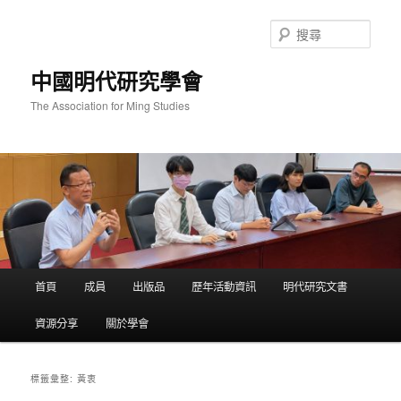
跳
跳
至
至
搜
主
輔
尋
要
助
中國明代研究學會
內
內
容
容
The Association for Ming Studies
主
首頁
成員
出版品
歷年活動資訊
明代研究文書
要
選
資源分享
關於學會
單
黃衷
標籤彙整: