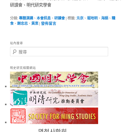
研讀會、明代研究學會
分類:
專題演講
、
本會訊息
、
研讀會
|
標籤:
北京
、
堀地明
、
海語
、
糧
食
、
謝忠志
、
黃衷
|
發佈留言
站內搜尋
搜
尋
明史研究相關網站