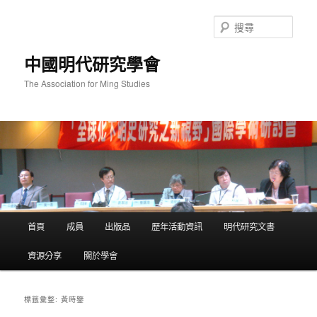
跳
跳
至
至
搜
主
輔
尋
要
助
中國明代研究學會
內
內
容
容
The Association for Ming Studies
主
首頁
成員
出版品
歷年活動資訊
明代研究文書
要
選
資源分享
關於學會
單
黃時鑒
標籤彙整: