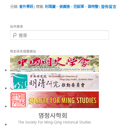
分類:
會外學訊
|
標籤:
利瑪竇
、
張廣達
、
范毅軍
、
黃時鑒
|
發佈留言
站內搜尋
搜
尋
明史研究相關網站