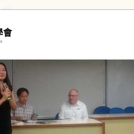
學會
es