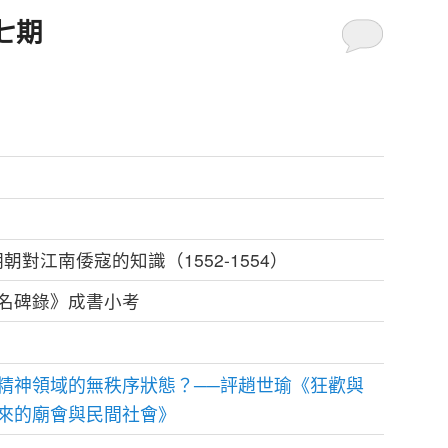
七期
朝對江南倭寇的知識（1552-1554）
名碑錄》成書小考
精神領域的無秩序狀態？──評趙世瑜《狂歡與
來的廟會與民間社會》