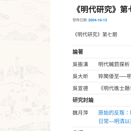
《明代研究》第
發佈日期:
2004-10-13
《明代研究》第七期
論著
吳振漢
明代贓罰探析
吳大昕
猝聞倭至──明
吳宣德
《明代進士題
研究討論
原始的反叛：
魏月萍
日常—明清以