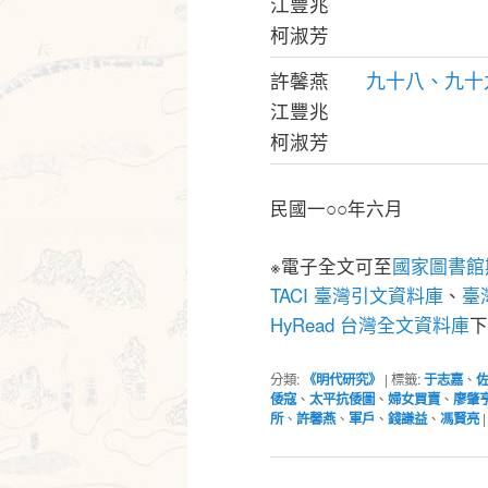
江豐兆
柯淑芳
九十八、九十
許馨燕
江豐兆
柯淑芳
民國一○○年六月
※電子全文可至
國家圖書館
TACI 臺灣引文資料庫
、
臺灣
HyRead 台灣全文資料庫
下
分類:
《明代研究》
|
標籤:
于志嘉
、
倭寇
、
太平抗倭圖
、
婦女買賣
、
廖肇
所
、
許馨燕
、
軍戶
、
錢謙益
、
馮賢亮