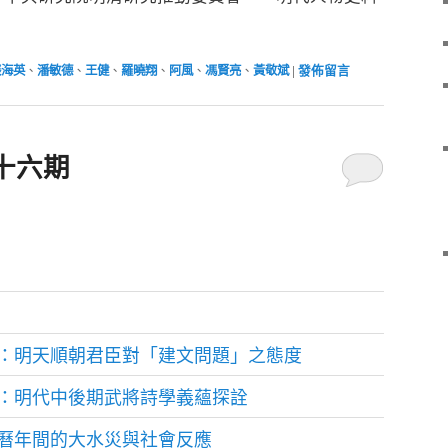
張海英
、
潘敏德
、
王健
、
羅曉翔
、
阿風
、
馮賢亮
、
黃敬斌
|
發佈留言
十六期
：明天順朝君臣對「建文問題」之態度
：明代中後期武將詩學義蘊探詮
曆年間的大水災與社會反應