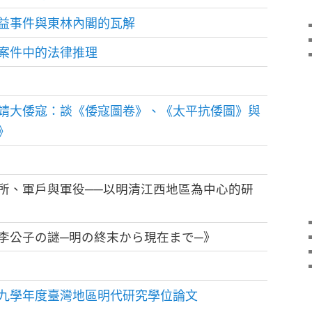
益事件與東林內閣的瓦解
案件中的法律推理
靖大倭寇：談《倭寇圖卷》、《太平抗倭圖》與
》
所、軍戶與軍役──以明清江西地區為中心的研
李公子の謎─明の終末から現在まで─》
九學年度臺灣地區明代研究學位論文