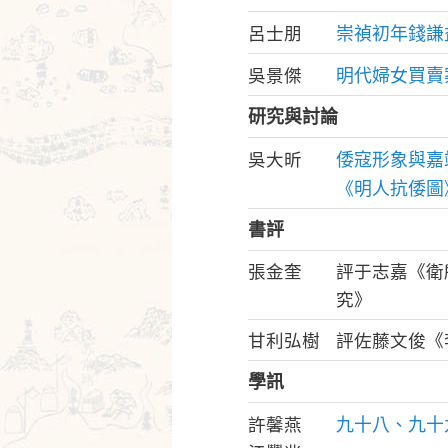
崇禎初年錢謙
呂士朋
明代婦女買賣
吳景傑
研究與討論
倭寇形象與嘉
吳大昕
《明人抗倭圖
書評
張金奎
評于志嘉《衛
究》
甘利弘樹
評佐藤文俊《
學訊
九十八、九十
許馨燕