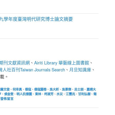
九學年度臺灣明代研究博士論文摘要
期刊文獻資訊網
、
Airiti Library 華藝線上圖書館
、
人社百刊Taiwan Journals Search
、
月旦知識庫
、
載。
佐藤文俊
、
何幸真
、
倭寇
、
倭寇圖卷
、
吳大昕
、
吳景傑
、
呂士朋
、
嘉靖大
亨
、
張金奎
、
明人抗倭圖
、
東林
、
柯淑芳
、
水災
、
江豐兆
、
甘利弘樹
、
衛
|
發佈留言