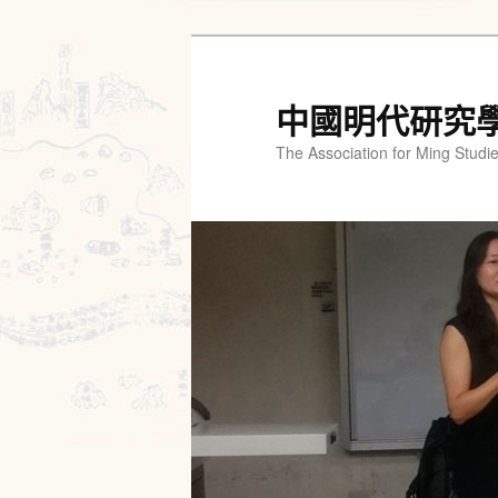
跳
跳
至
至
主
輔
中國明代研究
要
助
The Association for Ming Studi
內
內
容
容