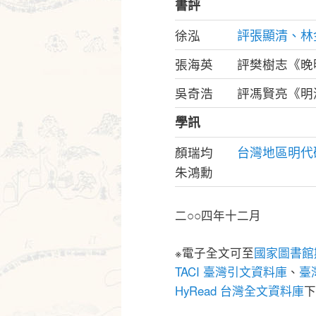
書評
評張顯清、林
徐泓
張海英
評樊樹志《晚
吳奇浩
評馮賢亮《明
學訊
台灣地區明代
顏瑞均
朱鴻勳
二○○四年十二月
※電子全文可至
國家圖書館
TACI 臺灣引文資料庫
、
臺灣
HyRead 台灣全文資料庫
下