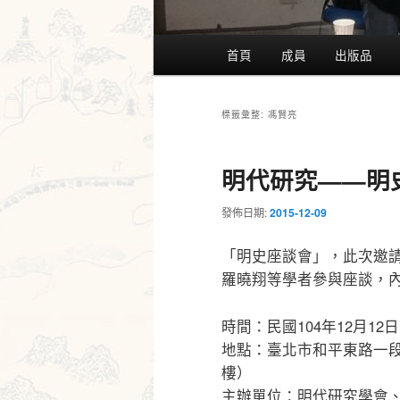
主
首頁
成員
出版品
要
選
單
馮賢亮
標籤彙整:
明代研究——明
發佈日期:
2015-12-09
「明史座談會」，此次邀
羅曉翔等學者參與座談，
時間：民國104年12月12日
地點：臺北市和平東路一段
樓）
主辦單位：明代研究學會