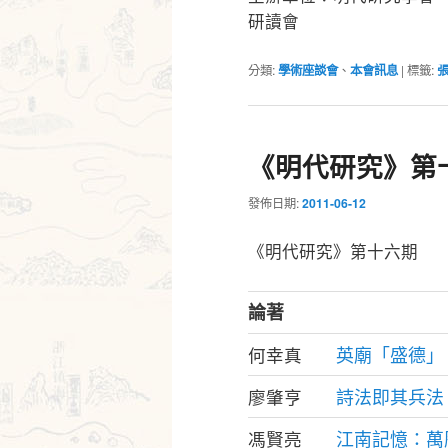
研讀會
分類:
學術座談會
、
本會訊息
|
標籤:
《明代研究》第
發佈日期:
2011-06-12
《明代研究》第十六期
論著
英廟「盛德」
何幸真
詩法即其兵法
廖肇亨
江南記憶：萬
馮賢亮