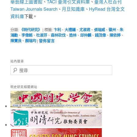
華藝線上圖書館
TACI 臺灣引文資料庫
臺灣人社百刊
、
、
Taiwan Journals Search
月旦知識庫
HyRead 台灣全文
、
、
資料庫
下載。
分類:
《明代研究》
|
標籤:
卞利
、
大禮議
、
尤淑君
、
張瑞威
、
徽州
、
朱
鴻勳
、
李偉銘
、
杜淑芬
、
森林砍伐
、
造林
、
邱仲麟
、
錢茂偉
、
陳依婷
、
陳寶良
、
顏瑞均
|
發佈留言
站內搜尋
搜
尋
明史研究相關網站