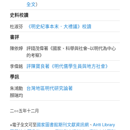
全文
）
史料校讀
《明史紀事本末．大禮議》校讀
杜淑芬
書評
陳依婷
評錢茂偉著《國家、科舉與社會–以明代為中心
的考察》
評陳寶良著《明代儒學生員與地方社會》
李偉銘
學訊
台灣地區明代研究論著
朱鴻勳
顏瑞均
二○○五年十二月
國家圖書館期刊文獻資訊網
Airiti Library
※電子全文可至
、