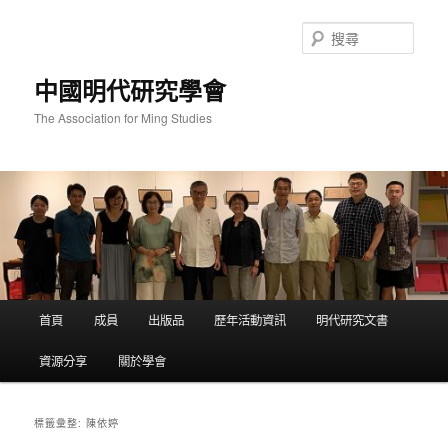
跳
跳
至
至
搜
主
輔
尋
要
助
中國明代研究學會
內
內
容
容
The Association for Ming Studies
主
首頁
成員
出版品
歷年活動資訊
明代研究文書
要
選
資源分享
關於學會
單
陳依婷
標籤彙整: