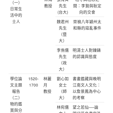
（一）
教授
先生
間：李贄與耿定
日常生
(台大)
向的交會
活中的
士人
魏君州
崇禎八年穎州太
先生
和縣的寇亂事件
（暨
大）
李侑儒
明清士人對鐘錶
先生
的認識與態度
（政
大）
學位論
1520-
林麗
劉心如
書畫鑑藏與晚明
文主題
1700
月
女士
江南文人文化：
報告
教授
（師
以詹景鳳為中心
（二）
大）
的考察
物的鑑
林宛儒
望之若仙──論
賞與分