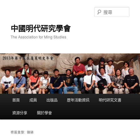
跳
跳
至
至
搜
主
輔
尋
要
助
中國明代研究學會
內
內
容
容
The Association for Ming Studies
主
首頁
成員
出版品
歷年活動資訊
明代研究文書
要
選
資源分享
關於學會
單
鐘錶
標籤彙整: