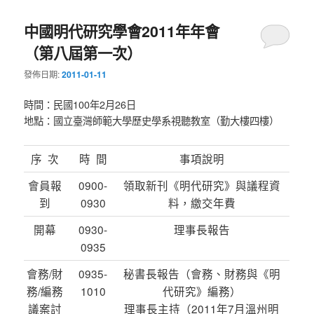
中國明代研究學會2011年年會
（第八屆第一次）
發佈日期:
2011-01-11
時間：民國100年2月26日
地點：國立臺灣師範大學歷史學系視聽教室（勤大樓四樓）
序 次
時 間
事項說明
會員報
0900-
領取新刊《明代研究》與議程資
到
0930
料，繳交年費
開幕
0930-
理事長報告
0935
會務/財
0935-
秘書長報告（會務、財務與《明
務/編務
1010
代研究》編務）
議案討
理事長主持（2011年7月溫州明