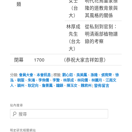
女士
明代花鳥畫家孫
類
（台
隆的道教背景與
大）
其風格的關係
林厚成
從私刻到官刻：
先生
明清兩部植物譜
（台北
錄的考察
大）
閉幕
1700
（恭祝大家吉祥如意）
分類:
會員大會
、
本會訊息
|
標籤:
劉心如
、
吳美鳳
、
孫隆
、
張育齊
、
徐
泓
、
朝服
、
朱鴻
、
李侑儒
、
李贄
、
林厚成
、
林宛儒
、
林麗月
、
江南文
人
、
穎州
、
耿定向
、
詹景鳳
、
鐘錶
、
陳玉女
、
魏君州
|
發佈留言
站內搜尋
搜
尋
明史研究相關網站