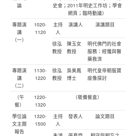
論
史會；2011年明史工作坊；學會
網頁；臨時動議）
專題演
1020-
主持
演講人
演講題目
講
1120
人
（一）
徐泓
陳玉女
明代佛門的社會
教授
教授
服務：經懺與醫
藥救濟
專題演
1130-
徐泓
吳美鳳
明代皇帝朝服寶
講
1220
教授
博士
座像探討
（二）
（午
1220-
（敬備餐盒）
餐）
1320
學位論
1320-
主持
發表人
論文題目
文主題
1500
人
報告
朱鴻
張育齊
相守與相忘之