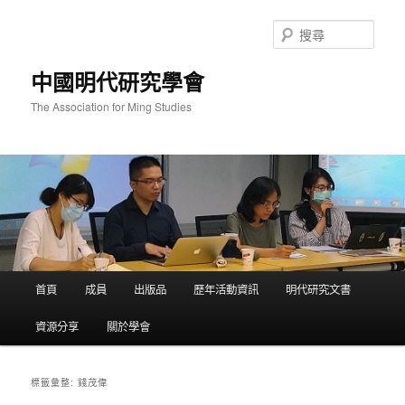
跳
跳
至
至
搜
主
輔
尋
要
助
中國明代研究學會
內
內
容
容
The Association for Ming Studies
主
首頁
成員
出版品
歷年活動資訊
明代研究文書
要
選
資源分享
關於學會
單
錢茂偉
標籤彙整: