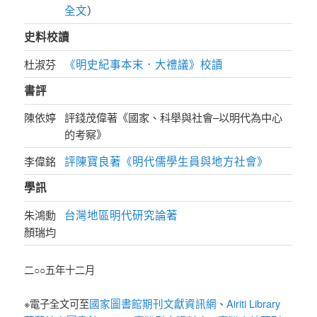
全文
）
史料校讀
《明史紀事本末．大禮議》校讀
杜淑芬
書評
陳依婷
評錢茂偉著《國家、科舉與社會–以明代為中心
的考察》
評陳寶良著《明代儒學生員與地方社會》
李偉銘
學訊
台灣地區明代研究論著
朱鴻勳
顏瑞均
二○○五年十二月
國家圖書館期刊文獻資訊網
Airiti Library
※電子全文可至
、