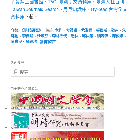
華藝線上圖書館
TACI 臺灣引文資料庫
臺灣人社百刊
、
、
Taiwan Journals Search
月旦知識庫
HyRead 台灣全文
、
、
資料庫
下載。
分類:
《明代研究》
|
標籤:
卞利
、
大禮議
、
尤淑君
、
張瑞威
、
徽州
、
朱
鴻勳
、
李偉銘
、
杜淑芬
、
森林砍伐
、
造林
、
邱仲麟
、
錢茂偉
、
陳依婷
、
陳寶良
、
顏瑞均
|
發佈留言
站內搜尋
搜
尋
明史研究相關網站