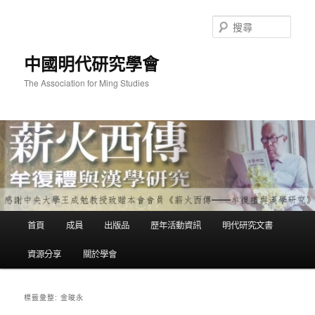
跳
跳
至
至
搜
主
輔
尋
要
助
中國明代研究學會
內
內
容
容
The Association for Ming Studies
主
首頁
成員
出版品
歷年活動資訊
明代研究文書
要
選
資源分享
關於學會
單
金晙永
標籤彙整: