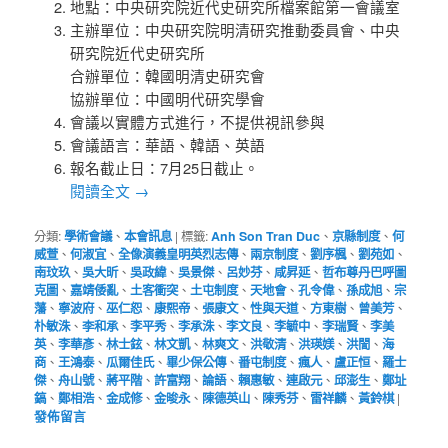
地點：中央研究院近代史研究所檔案館第一會議室
主辦單位：中央研究院明清研究推動委員會、中央
研究院近代史研究所
合辦單位：韓國明清史研究會
協辦單位：中國明代研究學會
會議以實體方式進行，不提供視訊參與
會議語言：華語、韓語、英語
報名截止日：7月25日截止。
閱讀全文
→
分類:
學術會議
、
本會訊息
|
標籤:
Anh Son Tran Duc
、
京縣制度
、
何
威萱
、
何淑宜
、
全像演義皇明英烈志傳
、
兩京制度
、
劉序楓
、
劉苑如
、
南玟玖
、
吳大昕
、
吳政緯
、
吳景傑
、
呂妙芬
、
咸昇延
、
哲布尊丹巴呼圖
克圖
、
嘉靖倭亂
、
土客衝突
、
土屯制度
、
天地會
、
孔令偉
、
孫成旭
、
宗
藩
、
寧波府
、
巫仁恕
、
康熙帝
、
張康文
、
性與天道
、
方東樹
、
曾美芳
、
朴敏洙
、
李和承
、
李平秀
、
李承洙
、
李文良
、
李毓中
、
李瑞賢
、
李美
英
、
李華彥
、
林士鉉
、
林文凱
、
林爽文
、
洪敬清
、
洪瑛媄
、
洪誾
、
海
商
、
王鴻泰
、
瓜爾佳氏
、
畢少保公傳
、
番屯制度
、
瘋人
、
盧正恒
、
羅士
傑
、
舟山號
、
蔣平階
、
許富翔
、
論語
、
賴惠敏
、
連啟元
、
邱澎生
、
鄭址
鎬
、
鄭相浩
、
金成修
、
金晙永
、
陳德英山
、
陳秀芬
、
雷祥麟
、
黃鈴棋
|
發佈留言