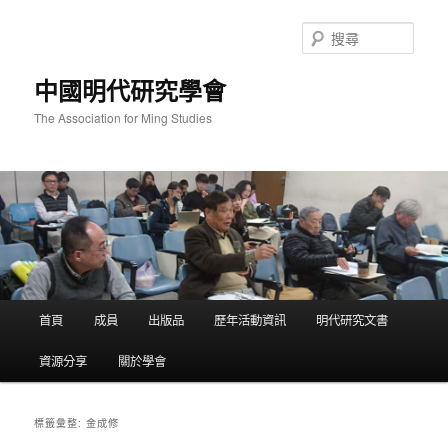
跳
跳
至
至
搜
主
輔
尋
要
助
中國明代研究學會
內
內
容
容
The Association for Ming Studies
主
首頁
成員
出版品
歷年活動資訊
明代研究文書
要
選
資源分享
關於學會
單
金成修
標籤彙整: