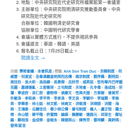
地點：中央研究院近代史研究所檔案館第一會議室
主辦單位：中央研究院明清研究推動委員會、中央
研究院近代史研究所
合辦單位：韓國明清史研究會
協辦單位：中國明代研究學會
會議以實體方式進行，不提供視訊參與
會議語言：華語、韓語、英語
報名截止日：7月25日截止。
閱讀全文
→
分類:
學術會議
、
本會訊息
|
標籤:
Anh Son Tran Duc
、
京縣制度
、
何
威萱
、
何淑宜
、
全像演義皇明英烈志傳
、
兩京制度
、
劉序楓
、
劉苑如
、
南玟玖
、
吳大昕
、
吳政緯
、
吳景傑
、
呂妙芬
、
咸昇延
、
哲布尊丹巴呼圖
克圖
、
嘉靖倭亂
、
土客衝突
、
土屯制度
、
天地會
、
孔令偉
、
孫成旭
、
宗
藩
、
寧波府
、
巫仁恕
、
康熙帝
、
張康文
、
性與天道
、
方東樹
、
曾美芳
、
朴敏洙
、
李和承
、
李平秀
、
李承洙
、
李文良
、
李毓中
、
李瑞賢
、
李美
英
、
李華彥
、
林士鉉
、
林文凱
、
林爽文
、
洪敬清
、
洪瑛媄
、
洪誾
、
海
商
、
王鴻泰
、
瓜爾佳氏
、
畢少保公傳
、
番屯制度
、
瘋人
、
盧正恒
、
羅士
傑
、
舟山號
、
蔣平階
、
許富翔
、
論語
、
賴惠敏
、
連啟元
、
邱澎生
、
鄭址
鎬
、
鄭相浩
、
金成修
、
金晙永
、
陳德英山
、
陳秀芬
、
雷祥麟
、
黃鈴棋
|
發佈留言