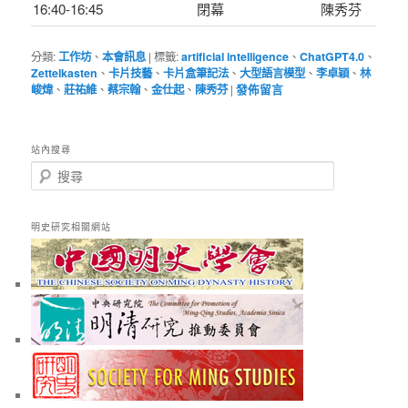
16:40-16:45
閉幕
陳秀芬
分類:
工作坊
、
本會訊息
|
標籤:
artificial intelligence
、
ChatGPT4.0
、
Zettelkasten
、
卡片技藝
、
卡片盒筆記法
、
大型語言模型
、
李卓穎
、
林
峻煒
、
莊祐維
、
蔡宗翰
、
金仕起
、
陳秀芬
|
發佈留言
站內搜尋
搜
尋
明史研究相關網站