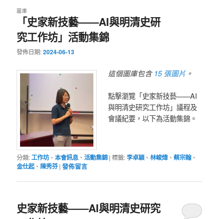
圖庫
「史家新技藝——AI與明清史研
究工作坊」活動集錦
發佈日期:
2024-06-13
15 張圖片
這個圖庫包含
。
點擊瀏覽「史家新技藝——AI
與明清史研究工作坊」議程及
會議紀要，以下為活動集錦。
分類:
工作坊
、
本會訊息
、
活動集錦
|
標籤:
李卓穎
、
林峻煒
、
蔡宗翰
、
金仕起
、
陳秀芬
|
發佈留言
史家新技藝——AI與明清史研究