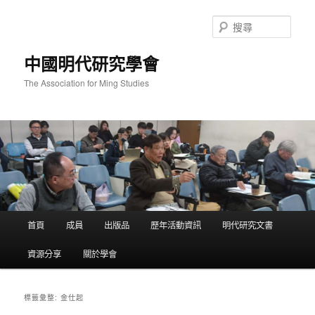
跳
跳
至
至
搜
主
輔
尋
要
助
中國明代研究學會
內
內
容
容
The Association for Ming Studies
主
首頁
成員
出版品
歷年活動資訊
明代研究文書
要
選
資源分享
關於學會
單
金仕起
標籤彙整: