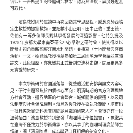
信仰》一書所提出的整體研究框架，認為其深度、廣度幾近無
可取代。
濱島教授則於座談中再次回顧其學思歷程，感念恩師西嶋
定生教授的提攜教誨，並細數小山正明、田中正俊、重田德、
佐伯有一等多位師長對其學術發展的深遠影響。他特別提及
1978年京都大學東南亞研究中心舉辦之研討會，使其得以以
開發史視角重新觀察江南水利問題，並撰寫〈土地開發與客商
活動〉一文，獲徐泓教授推薦參加第二屆國際漢學會議並宣讀
論文。此段經歷，亦象徵其正式告別史達林史觀，開展更具多
元實證的研究。
本次學術研討會圓滿落幕。從整體活動安排與論文內容可
見，研討主題聚焦於四個核心面向：明清時期的官方治理與地
方社會互動、邊界地區的社會整合、城鄉關係的變遷，以及司
法制度與社會保障機制。濱島敦俊教授在臺執教期間，培育出
一批具備紮實史料素養與問題意識的研究人才。會後亦有一段
溫馨插曲：濱島教授特別頒發「咖哩博士學位證書」，象徵其
在臺灣不僅致力於學術傳承，亦以其拿手的咖哩料理廣結師生
情誼，讓「濱島咖哩」成為學界口耳相傳的美食文化。