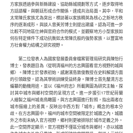
方家族透過參與新縣建設、協助縣城規劃等方式，逐步取得地
方話語權，與朝廷形成合作關係，達成共治局面。其中，平和
太常陳氏家族尤為突出，標誌著以家族精英為核心之新地方秩
序的逐漸成形。與談人曾美芳博士則提出建議，認為可進一步
比較不同地區仕紳與官府合作的模式，並觀察地方小型家族如
何在特定條件下成功抗衡如太常陳氏般的強勢家族，以豐富地
方社會權力結構之研究視野。
第二位發表人為國家發展委員會檔案管理局研究員陳怡行
博士，發表題目為〈從明清福州的方志輿圖看官方視野的城與
鄉〉。陳博士於發表初始，感謝濱島敦俊教授在史料解讀方面
的引領啟發，認為其學術訓練受益終身。陳博士首先釐清方志
編纂的動機用途，並以《福州府志》所載輿圖為研究主軸，探
討其中城市與鄉村空間的呈現方式。進一步援引17世紀荷蘭
人繪製之福州城南鳥瞰圖，與方志輿圖進行對照，指出兩者在
城市描繪上的差異，反映出中西方對「城市」概念的根本分
歧。在方志輿圖中，福州的城市空間被限定於城牆之內，城牆
外之市街未納入官方視野，鄉村則更被排除於城市定義之外。
此一空間界定顯示，官方視野不僅區分城市與鄉村，亦以城牆