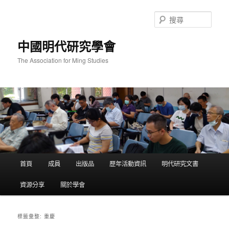
跳
跳
至
至
搜
主
輔
尋
要
助
中國明代研究學會
內
內
容
容
The Association for Ming Studies
主
首頁
成員
出版品
歷年活動資訊
明代研究文書
要
選
資源分享
關於學會
單
重慶
標籤彙整: