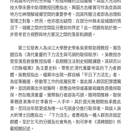
作為城市內外的分界線，形成明確的空間層級。與談人元培科
技大學宋惠中助理教授回應指出，輿圖方志確實可作為官員與
地方仕紳理解城鄉空間的重要參考，因其所關注者即為治理和
管理之對象。然而，他亦提出疑問：在部分州縣未設城牆的情
況下，城鄉之間的空間區分應如何界定？此一問題有助於進一
步思考官方視野與地方實況之間的落差和調適。
第三位發表人為淡江大學歷史學系吳景傑助理教授，報告
題目為〈清代重慶的下力活生與丐頭的取保程序〉。吳教授亦
曾受濱島敦俊教授指導，長期關注法制史相關課題。其研究以
《巴縣檔案》為主要史料，聚焦於清代重慶地區的下力者群
體。吳教授指出，檔案中出現一群自稱「平日下力活生」者，
為從事搬運、勞動等工作的底層民眾。當此類人群因犯罪遭羈
押，並因病需出外就醫時，原應由地保或基層組織負責擔保取
保，然在晚清重慶，實際執行者卻為丐頭。隨時間推移，取保
事務逐漸集中於李春芳一人手中，其於道光晚期開始承擔此
責，至同治年間更成為唯一以丐頭身分進行取保者。與談人吳
大昕博士回應指出，「下力活生」者應視為一種人群而非固定
群體。至於乞丐的分類及社會角色，則可參考《清稗類鈔》所
載相關記述。