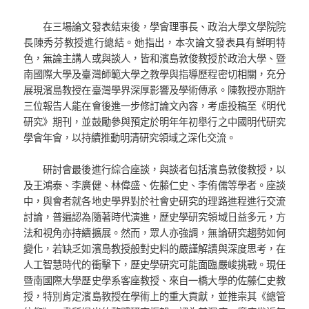
在三場論文發表結束後，學會理事長、政治大學文學院院
長陳秀芬教授進行總結。她指出，本次論文發表具有鮮明特
色，無論主講人或與談人，皆和濱島敦俊教授於政治大學、暨
南國際大學及臺灣師範大學之教學與指導歷程密切相關，充分
展現濱島教授在臺灣學界深厚影響及學術傳承。陳教授亦期許
三位報告人能在會後進一步修訂論文內容，考慮投稿至《明代
研究》期刊，並鼓勵參與預定於明年年初舉行之中國明代研究
學會年會，以持續推動明清研究領域之深化交流。
研討會最後進行綜合座談，與談者包括濱島敦俊教授，以
及王鴻泰、李廣健、林偉盛、佐藤仁史、李侑儒等學者。座談
中，與會者就各地史學界對於社會史研究的理路進程進行交流
討論，普遍認為隨著時代演進，歷史學研究領域日益多元，方
法和視角亦持續擴展。然而，眾人亦強調，無論研究趨勢如何
變化，若缺乏如濱島教授般對史料的嚴謹解讀與深度思考，在
人工智慧時代的衝擊下，歷史學研究可能面臨嚴峻挑戰。現任
暨南國際大學歷史學系客座教授、來自一橋大學的佐藤仁史教
授，特別肯定濱島教授在學術上的重大貢獻，並推崇其《總管