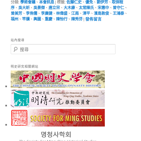
分類:
學術會議
、
本會訊息
|
標籤:
佐藤仁史
、
優免
、
劉伊芳
、
取保程
序
、
吳大昕
、
吳景傑
、
唐立宗
、
大木康
、
太常陳氏
、
宋惠中
、
曾守仁
、
曾美芳
、
李侑儒
、
李廣健
、
林偉盛
、
江南
、
漳平
、
濱島敦俊
、
王鴻泰
、
福州
、
竿牘
、
輿圖
、
重慶
、
陳怡行
、
陳秀芬
|
發佈留言
站內搜尋
搜
尋
明史研究相關網站