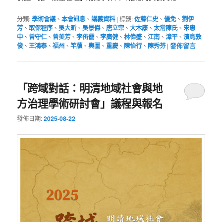
分類:
學術會議
、
本會訊息
、
講義資料
|
標籤:
佐藤仁史
、
優免
、
劉伊
芳
、
取保程序
、
吳大昕
、
吳景傑
、
唐立宗
、
大木康
、
太常陳氏
、
宋惠
中
、
曾守仁
、
曾美芳
、
李侑儒
、
李廣健
、
林偉盛
、
江南
、
漳平
、
濱島敦
俊
、
王鴻泰
、
福州
、
竿牘
、
輿圖
、
重慶
、
陳怡行
、
陳秀芬
|
發佈留言
「跨域對話：明清地域社會與地
方治理學術研討會」議程與報名
發佈日期:
2025-08-22