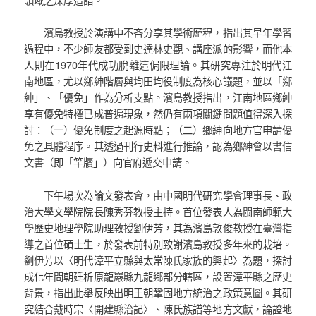
領域之深厚造詣。
濱島教授於演講中不吝分享其學術歷程，指出其早年學習
過程中，不少師友都受到史達林史觀、講座派的影響，而他本
人則在1970年代成功脫離這侷限理論。其研究專注於明代江
南地區，尤以鄉紳階層與均田均役制度為核心議題，並以「鄉
紳」、「優免」作為分析支點。濱島教授指出，江南地區鄉紳
享有優免特權已成普遍現象，然仍有兩項關鍵問題值得深入探
討：（一）優免制度之起源時點；（二）鄉紳向地方官申請優
免之具體程序。其透過刊行史料進行推論，認為鄉紳會以書信
文書（即「竿牘」）向官府遞交申請。
下午場次為論文發表會，由中國明代研究學會理事長、政
治大學文學院院長陳秀芬教授主持。首位發表人為閩南師範大
學歷史地理學院助理教授劉伊芳，其為濱島敦俊教授在臺灣指
導之首位碩士生，於發表前特別致謝濱島教授多年來的栽培。
劉伊芳以〈明代漳平立縣與太常陳氏家族的興起〉為題，探討
成化年間朝廷析原龍巖縣九龍鄉部分轄區，設置漳平縣之歷史
背景，指出此舉反映出明王朝鞏固地方統治之政策意圖。其研
究結合戴時宗〈開建縣治記〉、陳氏族譜等地方文獻，論證地