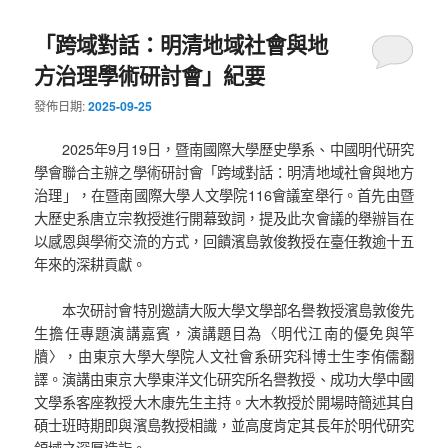
「跨域對話：明清地域社會與地
方治理學術研討會」紀要
發佈日期:
2025-09-25
2025年9月19日，暨南國際大學歷史學系、中國明代研究
學會聯合主辦之學術研討會「跨域對話：明清地域社會與地方
治理」，在暨南國際大學人文學院116會議室舉行。首先由暨
大歷史系唐立宗教授進行開幕致詞，提及此次會議的舉辦旨在
以感恩與學術交流的方式，回饋濱島敦俊教授在臺任教逾十五
年來的深耕貢獻。
本次研討會特別邀請大阪大學文學部名譽教授濱島敦俊先
生擔任專題演講嘉賓，演講題目為〈明代江南的優免與竿
牘〉，由東京大學大學院人文社會系研究科博士生李侑儒翻
譯。演講由東京大學東洋文化研究所名譽教授、成功大學中國
文學系客座教授大木康先生主持。大木教授於開場時簡述其自
碩士班時期即與濱島教授相識，並高度肯定其長年於明代研究