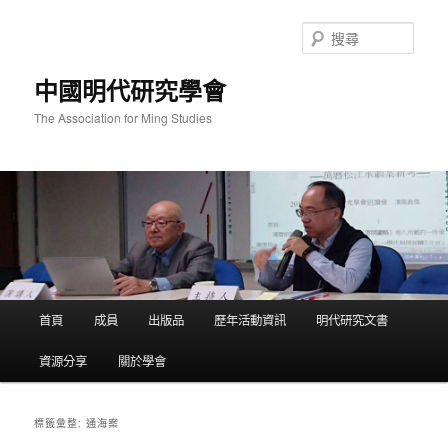
跳
跳
至
至
搜
主
輔
尋
要
助
中國明代研究學會
內
內
容
容
The Association for Ming Studies
主
首頁
成員
出版品
歷年活動資訊
明代研究文書
要
選
資源分享
關於學會
單
通海案
標籤彙整: