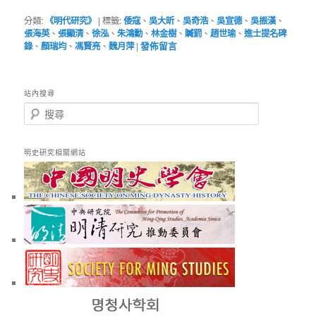
分類:
《明代研究》
|
標籤:
倭寇
、
吳大昕
、
吳奇浩
、
吳宣德
、
吳振漢
、
張海英
、
張顯清
、
徐泓
、
朱鴻勳
、
林金樹
、
贓罰
、
趙世瑜
、
進士提名碑
錄
、
顏瑞均
、
馮賢亮
、
魏月萍
|
發佈留言
站內搜尋
搜
尋
明史研究相關網站