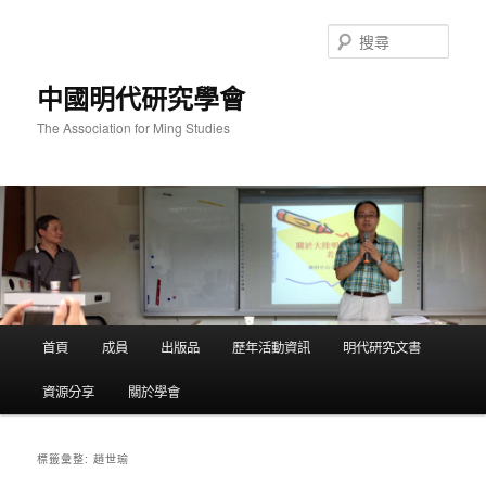
跳
跳
至
至
搜
主
輔
尋
要
助
中國明代研究學會
內
內
容
容
The Association for Ming Studies
主
首頁
成員
出版品
歷年活動資訊
明代研究文書
要
選
資源分享
關於學會
單
趙世瑜
標籤彙整: