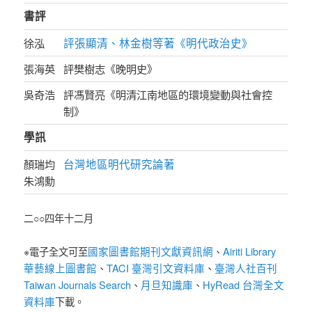
書評
評張顯清、林金樹等著《明代政治史》
徐泓
張海英
評樊樹志《晚明史》
吳奇浩
評馮賢亮《明清江南地區的環境變動與社會控
制》
學訊
台灣地區明代研究論著
顏瑞均
朱鴻勳
二○○四年十二月
國家圖書館期刊文獻資訊網
Airiti Library
※電子全文可至
、
華藝線上圖書館
TACI 臺灣引文資料庫
臺灣人社百刊
、
、
Taiwan Journals Search
月旦知識庫
HyRead 台灣全文
、
、
資料庫
下載。