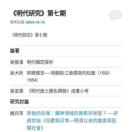
《明代研究》第七期
發佈日期:
2004-10-13
《明代研究》第七期
論著
吳振漢
明代贓罰探析
吳大昕
猝聞倭至──明朝對江南倭寇的知識（1552-
1554）
吳宣德
《明代進士題名碑錄》成書小考
研究討論
原始的反叛：精神領域的無秩序狀態？──評
魏月萍
趙世瑜《狂歡與日常—明清以來的廟會與民
間社會》