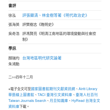
書評
評張顯清、林金樹等著《明代政治史》
徐泓
張海英
評樊樹志《晚明史》
吳奇浩
評馮賢亮《明清江南地區的環境變動與社會控
制》
學訊
台灣地區明代研究論著
顏瑞均
朱鴻勳
二○○四年十二月
國家圖書館期刊文獻資訊網
Airiti Library
※電子全文可至
、
華藝線上圖書館
TACI 臺灣引文資料庫
臺灣人社百刊
、
、
Taiwan Journals Search
月旦知識庫
HyRead 台灣全文
、
、
資料庫
下載。