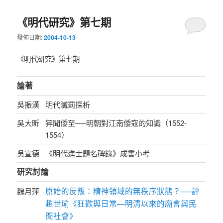
《明代研究》第七期
發佈日期:
2004-10-13
《明代研究》第七期
論著
吳振漢
明代贓罰探析
吳大昕
猝聞倭至──明朝對江南倭寇的知識（1552-
1554）
吳宣德
《明代進士題名碑錄》成書小考
研究討論
原始的反叛：精神領域的無秩序狀態？──評
魏月萍
趙世瑜《狂歡與日常—明清以來的廟會與民
間社會》