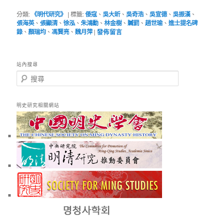
分類:
《明代研究》
|
標籤:
倭寇
、
吳大昕
、
吳奇浩
、
吳宣德
、
吳振漢
、
張海英
、
張顯清
、
徐泓
、
朱鴻勳
、
林金樹
、
贓罰
、
趙世瑜
、
進士提名碑
錄
、
顏瑞均
、
馮賢亮
、
魏月萍
|
發佈留言
站內搜尋
搜
尋
明史研究相關網站