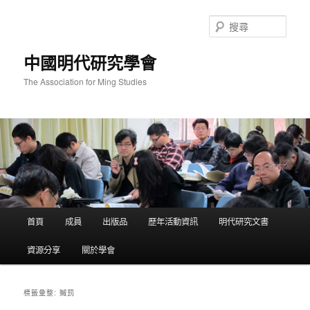
跳
跳
至
至
搜
主
輔
尋
要
助
中國明代研究學會
內
內
容
容
The Association for Ming Studies
主
首頁
成員
出版品
歷年活動資訊
明代研究文書
要
選
資源分享
關於學會
單
贓罰
標籤彙整: